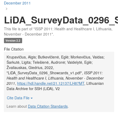
December 2011
>
LiDA_SurveyData_0296_
This file is part of "ISSP 2011: Health and Healthcare I, Lithuania,
November - December 2011".
Version 2.2
File Citation
Krupavičius, Algis; Butkevičienė, Eglė; Morkevičius, Vaidas;
Šarkutė, Ligita; Telešienė, Audronė; Vaidelytė, Eglė;
Žvaliauskas, Giedrius, 2022,
"LiDA_SurveyData_0296_Showcards_v1.pdf",
ISSP 2011:
Health and Healthcare I, Lithuania, November - December
2011
,
https://hdl.handle.net/21.12137/LH87MT
, Lithuanian
Data Archive for SSH (LiDA), V2
Cite Data File
Learn about
Data Citation Standards
.