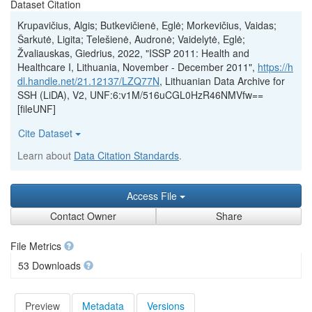
Dataset Citation
Krupavičius, Algis; Butkevičienė, Eglė; Morkevičius, Vaidas;
Šarkutė, Ligita; Telešienė, Audronė; Vaidelytė, Eglė;
Žvaliauskas, Giedrius, 2022, "ISSP 2011: Health and
Healthcare I, Lithuania, November - December 2011",
https://h
dl.handle.net/21.12137/LZQ77N
, Lithuanian Data Archive for
SSH (LiDA), V2, UNF:6:v1M/516uCGL0HzR46NMVfw==
[fileUNF]
Cite Dataset
Learn about
Data Citation Standards
.
Access File
Contact Owner
Share
File Metrics
53 Downloads
Preview
Metadata
Versions