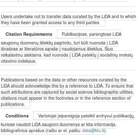
Users undertake not to transfer data curated by the LiDA and to which
they have been granted access to any third parties.
Citation Requirements
Publikacijose, parengtose LiDA
saugomų duomenų išteklių pagrindu, turi būti nuoroda į LiDA
išnašose ar literatūros sąraše į naudojamus išteklius. Šiuo
reikalavimu siekiama, kad nuoroda į LiDA patektų į socialinių mokslų
citavimo indeksus.
Publications based on the data or other resources curated by the
LiDA should acknowledge this by a reference to LiDA. To ensure that
such attributions are captured by social science bibliographic utilities,
citations must appear in the footnotes or in the reference section of
publications.
Conditions
Vartotojai įsipareigoja pateikti archyvui publikacijų,
kuriose naudoti LiDA saugomi duomenys ar kita informacija,
bibliografinius aprašus (raštu ar el. paštu:
data@ktu.lt
).