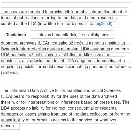
The users are required to provide bibliographic information about all
forms of publications referring to the data and other resources
curated at the LiDA (in written form or by email:
data@ktu.lt
).
Disclaimer
Lietuvos humanitarinių ir socialinių mokslų
duomenų archyvas (LiDA) neatsako už trečiųjų asmenų (institucijų)
išvadas ir interpretacijas gautas naudojant LiDA saugomus duomenis.
LiDA neatsako už netiesioginę, atsitiktinę, ar kitokią žalą, ar
nuostolius, atsiradusius naudojant LiDA saugomus duomenis, arba
negalint jų pasiekti, arba dėl nesankcionuoto jų panaudojimo įsilaužus
į sistemą.
The Lithuanian Data Archive for Humanities and Social Sciences
(LiDA) bears no responsibility for the uses of the data archived
therein, or for interpretations or inferences based on these uses. The
LiDA accepts no liability for indirect, consequential or incidental
damages or losses arising from use of the data collection, or from the
unavailability of, or break in access to the service for whatever
reason.