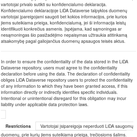
vartotojai privalo sutikti su konfidencialumo deklaracija.
Konfidencialumo deklaracijoje LiDA Dataverse talpyklos duomenų
vartotojai įpareigojami saugoti bet kokios informacijos, prie kurios
jiems suteikiama prieiga, konfidencialumą, jei ši informacija leistų
identifikuoti konkrečius asmenis. Įspėjama, kad sąmoningas ar
nesąmoningas šio pasižadėjimo nepaisymas užtraukia atitinkamą
atsakomybę pagal galiojančius duomenų apsaugos teisės aktus.
In order to ensure the confidentiality of the data stored in the LiDA
Dataverse repository, users must agree to the confidentiality
declaration before using the data. The declaration of confidentiality
obliges LiDA Dataverse repository users to protect the confidentiality
of any information to which they have been granted access, if this
information directly or indirectly identifies specific individuals.
Intentional or unintentional disregard for this obligation may incur
liability under applicable data protection laws.
Restrictions
Vartotojai įsipareigoja neperduoti LiDA saugomų
duomenų, prie kurių jiems suteikiama prieiga, trečiosioms šalims.