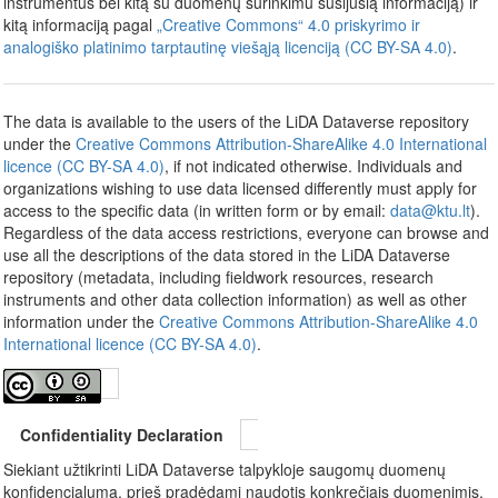
instrumentus bei kitą su duomenų surinkimu susijusią informaciją) ir
kitą informaciją pagal
„Creative Commons“ 4.0 priskyrimo ir
analogiško platinimo tarptautinę viešąją licenciją (CC BY-SA 4.0)
.
The data is available to the users of the LiDA Dataverse repository
under the
Creative Commons Attribution-ShareAlike 4.0 International
licence (CC BY-SA 4.0)
, if not indicated otherwise. Individuals and
organizations wishing to use data licensed differently must apply for
access to the specific data (in written form or by email:
data@ktu.lt
).
Regardless of the data access restrictions, everyone can browse and
use all the descriptions of the data stored in the LiDA Dataverse
repository (metadata, including fieldwork resources, research
instruments and other data collection information) as well as other
information under the
Creative Commons Attribution-ShareAlike 4.0
International licence (CC BY-SA 4.0)
.
Confidentiality Declaration
Siekiant užtikrinti LiDA Dataverse talpykloje saugomų duomenų
konfidencialumą, prieš pradėdami naudotis konkrečiais duomenimis,