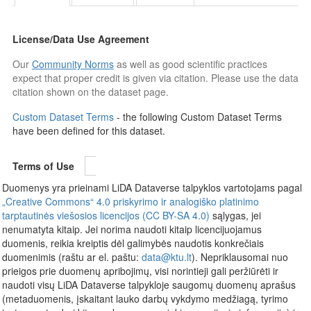
License/Data Use Agreement
Our
Community Norms
as well as good scientific practices
expect that proper credit is given via citation. Please use the data
citation shown on the dataset page.
Custom Dataset Terms
- the following Custom Dataset Terms
have been defined for this dataset.
Terms of Use
Duomenys yra prieinami LiDA Dataverse talpyklos vartotojams pagal
„Creative Commons“ 4.0 priskyrimo ir analogiško platinimo
tarptautinės viešosios licencijos (CC BY-SA 4.0)
sąlygas, jei
nenumatyta kitaip. Jei norima naudoti kitaip licencijuojamus
duomenis, reikia kreiptis dėl galimybės naudotis konkrečiais
duomenimis (raštu ar el. paštu:
data@ktu.lt
). Nepriklausomai nuo
prieigos prie duomenų apribojimų, visi norintieji gali peržiūrėti ir
naudoti visų LiDA Dataverse talpykloje saugomų duomenų aprašus
(metaduomenis, įskaitant lauko darbų vykdymo medžiagą, tyrimo