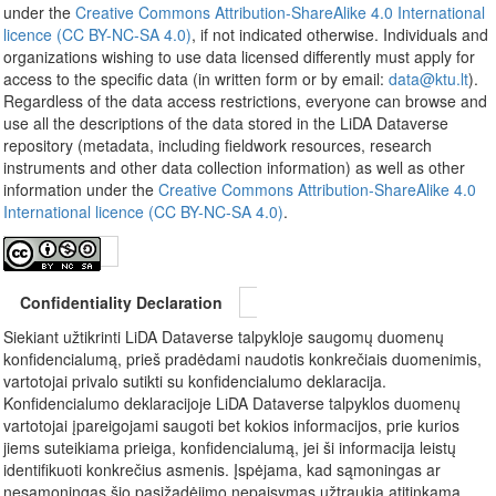
under the
Creative Commons Attribution-ShareAlike 4.0 International
licence (CC BY-NC-SA 4.0)
, if not indicated otherwise. Individuals and
organizations wishing to use data licensed differently must apply for
access to the specific data (in written form or by email:
data@ktu.lt
).
Regardless of the data access restrictions, everyone can browse and
use all the descriptions of the data stored in the LiDA Dataverse
repository (metadata, including fieldwork resources, research
instruments and other data collection information) as well as other
information under the
Creative Commons Attribution-ShareAlike 4.0
International licence (CC BY-NC-SA 4.0)
.
Confidentiality Declaration
Siekiant užtikrinti LiDA Dataverse talpykloje saugomų duomenų
konfidencialumą, prieš pradėdami naudotis konkrečiais duomenimis,
vartotojai privalo sutikti su konfidencialumo deklaracija.
Konfidencialumo deklaracijoje LiDA Dataverse talpyklos duomenų
vartotojai įpareigojami saugoti bet kokios informacijos, prie kurios
jiems suteikiama prieiga, konfidencialumą, jei ši informacija leistų
identifikuoti konkrečius asmenis. Įspėjama, kad sąmoningas ar
nesąmoningas šio pasižadėjimo nepaisymas užtraukia atitinkamą