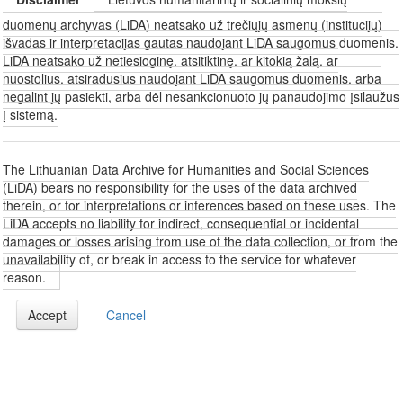
duomenų archyvas (LiDA) neatsako už trečiųjų asmenų (institucijų)
išvadas ir interpretacijas gautas naudojant LiDA saugomus duomenis.
LiDA neatsako už netiesioginę, atsitiktinę, ar kitokią žalą, ar
nuostolius, atsiradusius naudojant LiDA saugomus duomenis, arba
negalint jų pasiekti, arba dėl nesankcionuoto jų panaudojimo įsilaužus
į sistemą.
The Lithuanian Data Archive for Humanities and Social Sciences
(LiDA) bears no responsibility for the uses of the data archived
therein, or for interpretations or inferences based on these uses. The
LiDA accepts no liability for indirect, consequential or incidental
damages or losses arising from use of the data collection, or from the
unavailability of, or break in access to the service for whatever
reason.
Accept
Cancel