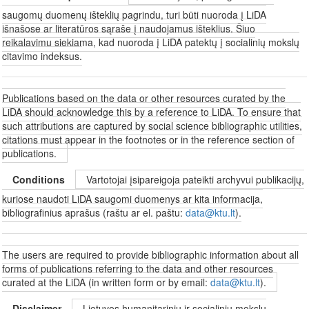
saugomų duomenų išteklių pagrindu, turi būti nuoroda į LiDA
išnašose ar literatūros sąraše į naudojamus išteklius. Šiuo
reikalavimu siekiama, kad nuoroda į LiDA patektų į socialinių mokslų
citavimo indeksus.
Publications based on the data or other resources curated by the
LiDA should acknowledge this by a reference to LiDA. To ensure that
such attributions are captured by social science bibliographic utilities,
citations must appear in the footnotes or in the reference section of
publications.
Conditions
Vartotojai įsipareigoja pateikti archyvui publikacijų,
kuriose naudoti LiDA saugomi duomenys ar kita informacija,
bibliografinius aprašus (raštu ar el. paštu:
data@ktu.lt
).
The users are required to provide bibliographic information about all
forms of publications referring to the data and other resources
curated at the LiDA (in written form or by email:
data@ktu.lt
).
Disclaimer
Lietuvos humanitarinių ir socialinių mokslų