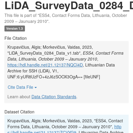
LiDA_SurveyData_0284_D
This file is part of "ESS4, Contact Forms Data, Lithuania, October
2009 – Jaunuary 2010".
Version 1.3
File Citation
Krupavičius, Algis; Morkevičius, Vaidas, 2023,
"LiDA_SurveyData_0284_Data_v1.tab",
ESS4, Contact Forms
Data, Lithuania, October 2009 – Jaunuary 2010
,
https://hdl.handle.net/21.12137/NQCI4D
, Lithuanian Data
Archive for SSH (LiDA), V1,
UNF:6:yUR8UzFO+4zJ6zSOOX3OgA== [fileUNF]
Cite Data File
Learn about
Data Citation Standards
.
Dataset Citation
Krupavičius, Algis; Morkevičius, Vaidas, 2023, "ESS4, Contact
Forms Data, Lithuania, October 2009 – Jaunuary 2010",
http
s://hdl.handle.net/21.12137/ZCVYG9
, Lithuanian Data Archive