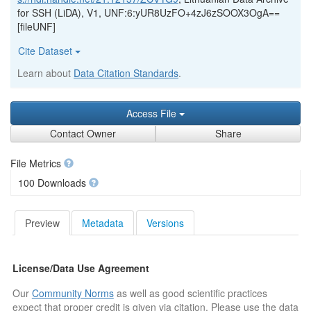
for SSH (LiDA), V1, UNF:6:yUR8UzFO+4zJ6zSOOX3OgA==
[fileUNF]
Cite Dataset
Learn about
Data Citation Standards
.
Access File
Contact Owner
Share
File Metrics
100 Downloads
Preview
Metadata
Versions
License/Data Use Agreement
Our
Community Norms
as well as good scientific practices
expect that proper credit is given via citation. Please use the data