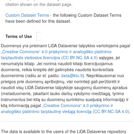
citation shown on the dataset page.
Custom Dataset Terms
- the following Custom Dataset Terms
have been defined for this dataset.
Terms of Use
Duomenys yra prieinami LiDA Dataverse talpyklos vartotojams pagal
„Creative Commons“ 4.0 priskyrimo ir analogiško platinimo
tarptautinės viešosios licencijos (CC BY-NC-SA 4.0)
sąlygas, jei
nenumatyta kitaip. Jei norima naudoti kitaip licencijuojamus
duomenis, reikia kreiptis dėl galimybės naudotis konkrečiais
duomenimis (raštu ar el. paštu:
data@ktu.lt
). Nepriklausomai nuo
prieigos prie duomenų apribojimų, visi norintieji gali peržiūrėti ir
naudoti visų LiDA Dataverse talpykloje saugomų duomenų aprašus
(metaduomenis, įskaitant lauko darbų vykdymo medžiagą, tyrimo
instrumentus bei kitą su duomenų surinkimu susijusią informaciją) ir
kitą informaciją pagal
„Creative Commons“ 4.0 priskyrimo ir
analogiško platinimo tarptautinę viešąją licenciją (CC BY-NC-SA 4.0)
.
The data is available to the users of the LiDA Dataverse repository