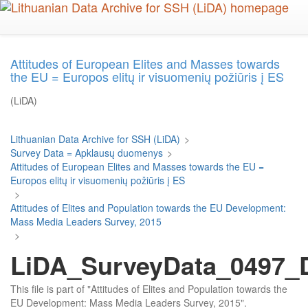
Skip
to
main
content
Attitudes of European Elites and Masses towards
the EU = Europos elitų ir visuomenių požiūris į ES
(LiDA)
Lithuanian Data Archive for SSH (LiDA)
>
Survey Data = Apklausų duomenys
>
Attitudes of European Elites and Masses towards the EU =
Europos elitų ir visuomenių požiūris į ES
>
Attitudes of Elites and Population towards the EU Development:
Mass Media Leaders Survey, 2015
>
LiDA_SurveyData_0497_D
This file is part of "Attitudes of Elites and Population towards the
EU Development: Mass Media Leaders Survey, 2015".