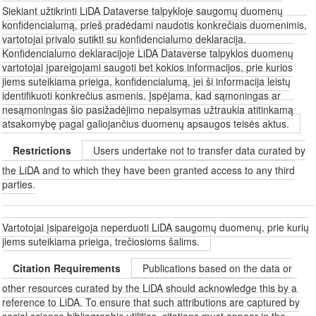
Siekiant užtikrinti LiDA Dataverse talpykloje saugomų duomenų
konfidencialumą, prieš pradėdami naudotis konkrečiais duomenimis,
vartotojai privalo sutikti su konfidencialumo deklaracija.
Konfidencialumo deklaracijoje LiDA Dataverse talpyklos duomenų
vartotojai įpareigojami saugoti bet kokios informacijos, prie kurios
jiems suteikiama prieiga, konfidencialumą, jei ši informacija leistų
identifikuoti konkrečius asmenis. Įspėjama, kad sąmoningas ar
nesąmoningas šio pasižadėjimo nepaisymas užtraukia atitinkamą
atsakomybę pagal galiojančius duomenų apsaugos teisės aktus.
Restrictions
Users undertake not to transfer data curated by
the LiDA and to which they have been granted access to any third
parties.
Vartotojai įsipareigoja neperduoti LiDA saugomų duomenų, prie kurių
jiems suteikiama prieiga, trečiosioms šalims.
Citation Requirements
Publications based on the data or
other resources curated by the LiDA should acknowledge this by a
reference to LiDA. To ensure that such attributions are captured by
social science bibliographic utilities, citations must appear in the