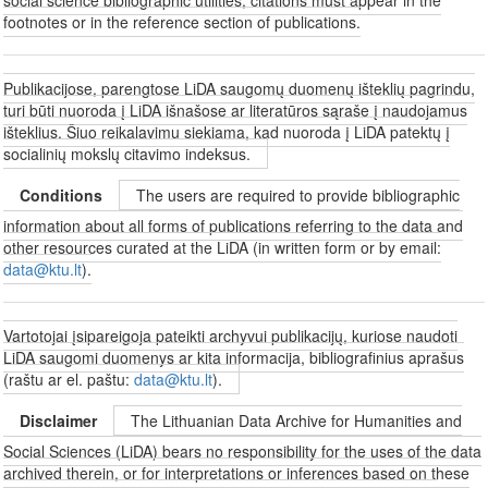
footnotes or in the reference section of publications.
Publikacijose, parengtose LiDA saugomų duomenų išteklių pagrindu,
turi būti nuoroda į LiDA išnašose ar literatūros sąraše į naudojamus
išteklius. Šiuo reikalavimu siekiama, kad nuoroda į LiDA patektų į
socialinių mokslų citavimo indeksus.
Conditions
The users are required to provide bibliographic
information about all forms of publications referring to the data and
other resources curated at the LiDA (in written form or by email:
data@ktu.lt
).
Vartotojai įsipareigoja pateikti archyvui publikacijų, kuriose naudoti
LiDA saugomi duomenys ar kita informacija, bibliografinius aprašus
(raštu ar el. paštu:
data@ktu.lt
).
Disclaimer
The Lithuanian Data Archive for Humanities and
Social Sciences (LiDA) bears no responsibility for the uses of the data
archived therein, or for interpretations or inferences based on these