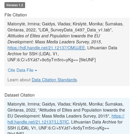
Version 1.2
File Citation
Matonytė, Irmina; Gaidys, Vladas; Kirslytė, Monika; Šumskas,
Gintaras, 2022, "LiDA_SurveyData_0497_Data_v1.tab",
Attitudes of Elites and Population towards the EU
Development: Mass Media Leaders Survey, 2015
,
https://hdl.handle.net/21.12137/OMUJEE
, Lithuanian Data
Archive for SSH (LiDA), V1,
UNF:6:C/+5YJd7+9o5yTm5ro+yKg== [fileUNF]
Cite Data File
Learn about
Data Citation Standards
.
Dataset Citation
Matonytė, Irmina; Gaidys, Vladas; Kirslytė, Monika; Šumskas,
Gintaras, 2022, "Attitudes of Elites and Population towards the
EU Development: Mass Media Leaders Survey, 2015",
https://
hdl.handle.net/21.12137/LLS7IC
, Lithuanian Data Archive for
SSH (LiDA), V1, UNF:6:C/+5YJd7+9o5yTm5ro+yKg==
[fileUNF]