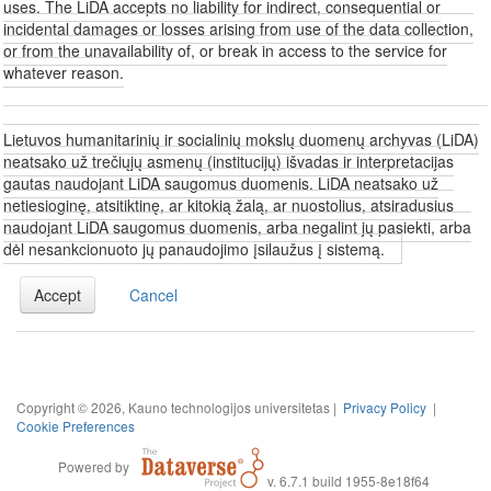
uses. The LiDA accepts no liability for indirect, consequential or
incidental damages or losses arising from use of the data collection,
or from the unavailability of, or break in access to the service for
whatever reason.
Lietuvos humanitarinių ir socialinių mokslų duomenų archyvas (LiDA)
neatsako už trečiųjų asmenų (institucijų) išvadas ir interpretacijas
gautas naudojant LiDA saugomus duomenis. LiDA neatsako už
netiesioginę, atsitiktinę, ar kitokią žalą, ar nuostolius, atsiradusius
naudojant LiDA saugomus duomenis, arba negalint jų pasiekti, arba
dėl nesankcionuoto jų panaudojimo įsilaužus į sistemą.
Accept
Cancel
Copyright © 2026, Kauno technologijos universitetas |
Privacy Policy
|
Cookie Preferences
Powered by
v. 6.7.1 build 1955-8e18f64