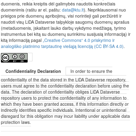
duomenis, reikia kreiptis dėl galimybės naudotis konkrečiais
duomenimis (raštu ar el. paštu:
data@ktu.lt
). Nepriklausomai nuo
prieigos prie duomenų apribojimų, visi norintieji gali peržiūrėti ir
naudoti visų LiDA Dataverse talpykloje saugomų duomenų aprašus
(metaduomenis, įskaitant lauko darbų vykdymo medžiagą, tyrimo
instrumentus bei kitą su duomenų surinkimu susijusią informaciją) ir
kitą informaciją pagal
„Creative Commons“ 4.0 priskyrimo ir
analogiško platinimo tarptautinę viešąją licenciją (CC BY-SA 4.0)
.
Confidentiality Declaration
In order to ensure the
confidentiality of the data stored in the LiDA Dataverse repository,
users must agree to the confidentiality declaration before using the
data. The declaration of confidentiality obliges LiDA Dataverse
repository users to protect the confidentiality of any information to
which they have been granted access, if this information directly or
indirectly identifies specific individuals. Intentional or unintentional
disregard for this obligation may incur liability under applicable data
protection laws.