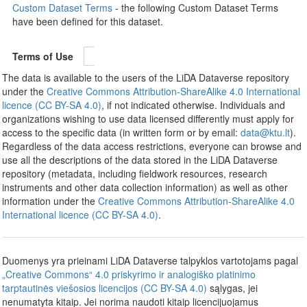
Custom Dataset Terms
- the following Custom Dataset Terms
have been defined for this dataset.
Terms of Use
The data is available to the users of the LiDA Dataverse repository
under the
Creative Commons Attribution-ShareAlike 4.0 International
licence (CC BY-SA 4.0)
, if not indicated otherwise. Individuals and
organizations wishing to use data licensed differently must apply for
access to the specific data (in written form or by email:
data@ktu.lt
).
Regardless of the data access restrictions, everyone can browse and
use all the descriptions of the data stored in the LiDA Dataverse
repository (metadata, including fieldwork resources, research
instruments and other data collection information) as well as other
information under the
Creative Commons Attribution-ShareAlike 4.0
International licence (CC BY-SA 4.0)
.
Duomenys yra prieinami LiDA Dataverse talpyklos vartotojams pagal
„Creative Commons“ 4.0 priskyrimo ir analogiško platinimo
tarptautinės viešosios licencijos (CC BY-SA 4.0)
sąlygas, jei
nenumatyta kitaip. Jei norima naudoti kitaip licencijuojamus