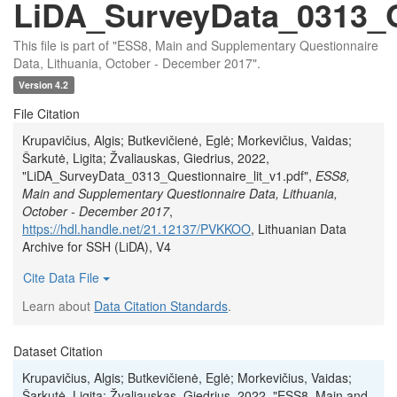
LiDA_SurveyData_0313_Qu
This file is part of "ESS8, Main and Supplementary Questionnaire
Data, Lithuania, October - December 2017".
Version 4.2
File Citation
Krupavičius, Algis; Butkevičienė, Eglė; Morkevičius, Vaidas;
Šarkutė, Ligita; Žvaliauskas, Giedrius, 2022,
"LiDA_SurveyData_0313_Questionnaire_lit_v1.pdf",
ESS8,
Main and Supplementary Questionnaire Data, Lithuania,
October - December 2017
,
https://hdl.handle.net/21.12137/PVKKOO
, Lithuanian Data
Archive for SSH (LiDA), V4
Cite Data File
Learn about
Data Citation Standards
.
Dataset Citation
Krupavičius, Algis; Butkevičienė, Eglė; Morkevičius, Vaidas;
Šarkutė, Ligita; Žvaliauskas, Giedrius, 2022, "ESS8, Main and