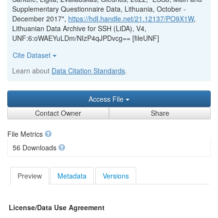
Supplementary Questionnaire Data, Lithuania, October -
December 2017",
https://hdl.handle.net/21.12137/PO9X1W
,
Lithuanian Data Archive for SSH (LiDA), V4,
UNF:6:oWAEYuLDm/NIzP4qJPDvcg== [fileUNF]
Cite Dataset
Learn about
Data Citation Standards
.
Access File
Contact Owner
Share
File Metrics
56 Downloads
Preview
Metadata
Versions
License/Data Use Agreement