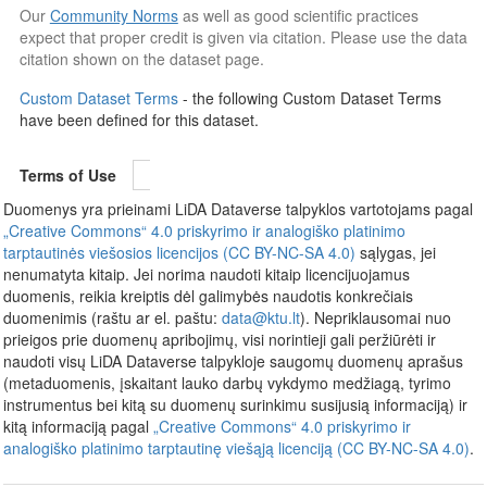
Our
Community Norms
as well as good scientific practices
expect that proper credit is given via citation. Please use the data
citation shown on the dataset page.
Custom Dataset Terms
- the following Custom Dataset Terms
have been defined for this dataset.
Terms of Use
Duomenys yra prieinami LiDA Dataverse talpyklos vartotojams pagal
„Creative Commons“ 4.0 priskyrimo ir analogiško platinimo
tarptautinės viešosios licencijos (CC BY-NC-SA 4.0)
sąlygas, jei
nenumatyta kitaip. Jei norima naudoti kitaip licencijuojamus
duomenis, reikia kreiptis dėl galimybės naudotis konkrečiais
duomenimis (raštu ar el. paštu:
data@ktu.lt
). Nepriklausomai nuo
prieigos prie duomenų apribojimų, visi norintieji gali peržiūrėti ir
naudoti visų LiDA Dataverse talpykloje saugomų duomenų aprašus
(metaduomenis, įskaitant lauko darbų vykdymo medžiagą, tyrimo
instrumentus bei kitą su duomenų surinkimu susijusią informaciją) ir
kitą informaciją pagal
„Creative Commons“ 4.0 priskyrimo ir
analogiško platinimo tarptautinę viešąją licenciją (CC BY-NC-SA 4.0)
.