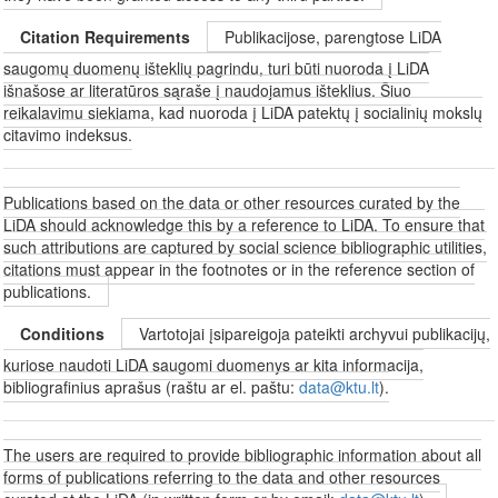
Citation Requirements
Publikacijose, parengtose LiDA
saugomų duomenų išteklių pagrindu, turi būti nuoroda į LiDA
išnašose ar literatūros sąraše į naudojamus išteklius. Šiuo
reikalavimu siekiama, kad nuoroda į LiDA patektų į socialinių mokslų
citavimo indeksus.
Publications based on the data or other resources curated by the
LiDA should acknowledge this by a reference to LiDA. To ensure that
such attributions are captured by social science bibliographic utilities,
citations must appear in the footnotes or in the reference section of
publications.
Conditions
Vartotojai įsipareigoja pateikti archyvui publikacijų,
kuriose naudoti LiDA saugomi duomenys ar kita informacija,
bibliografinius aprašus (raštu ar el. paštu:
data@ktu.lt
).
The users are required to provide bibliographic information about all
forms of publications referring to the data and other resources