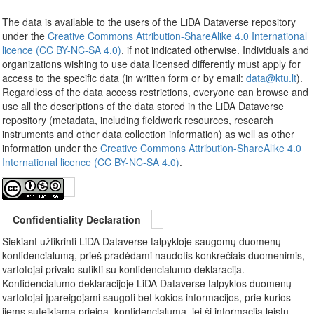
The data is available to the users of the LiDA Dataverse repository
under the
Creative Commons Attribution-ShareAlike 4.0 International
licence (CC BY-NC-SA 4.0)
, if not indicated otherwise. Individuals and
organizations wishing to use data licensed differently must apply for
access to the specific data (in written form or by email:
data@ktu.lt
).
Regardless of the data access restrictions, everyone can browse and
use all the descriptions of the data stored in the LiDA Dataverse
repository (metadata, including fieldwork resources, research
instruments and other data collection information) as well as other
information under the
Creative Commons Attribution-ShareAlike 4.0
International licence (CC BY-NC-SA 4.0)
.
Confidentiality Declaration
Siekiant užtikrinti LiDA Dataverse talpykloje saugomų duomenų
konfidencialumą, prieš pradėdami naudotis konkrečiais duomenimis,
vartotojai privalo sutikti su konfidencialumo deklaracija.
Konfidencialumo deklaracijoje LiDA Dataverse talpyklos duomenų
vartotojai įpareigojami saugoti bet kokios informacijos, prie kurios
jiems suteikiama prieiga, konfidencialumą, jei ši informacija leistų