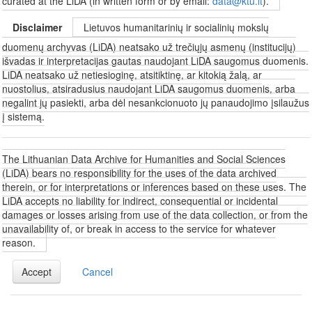
curated at the LiDA (in written form or by email:
data@ktu.lt
).
Disclaimer
Lietuvos humanitarinių ir socialinių mokslų
duomenų archyvas (LiDA) neatsako už trečiųjų asmenų (institucijų)
išvadas ir interpretacijas gautas naudojant LiDA saugomus duomenis.
LiDA neatsako už netiesioginę, atsitiktinę, ar kitokią žalą, ar
nuostolius, atsiradusius naudojant LiDA saugomus duomenis, arba
negalint jų pasiekti, arba dėl nesankcionuoto jų panaudojimo įsilaužus
į sistemą.
The Lithuanian Data Archive for Humanities and Social Sciences
(LiDA) bears no responsibility for the uses of the data archived
therein, or for interpretations or inferences based on these uses. The
LiDA accepts no liability for indirect, consequential or incidental
damages or losses arising from use of the data collection, or from the
unavailability of, or break in access to the service for whatever
reason.
Accept
Cancel