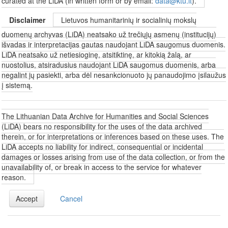
curated at the LiDA (in written form or by email:
data@ktu.lt
).
Disclaimer
Lietuvos humanitarinių ir socialinių mokslų
duomenų archyvas (LiDA) neatsako už trečiųjų asmenų (institucijų)
išvadas ir interpretacijas gautas naudojant LiDA saugomus duomenis.
LiDA neatsako už netiesioginę, atsitiktinę, ar kitokią žalą, ar
nuostolius, atsiradusius naudojant LiDA saugomus duomenis, arba
negalint jų pasiekti, arba dėl nesankcionuoto jų panaudojimo įsilaužus
į sistemą.
The Lithuanian Data Archive for Humanities and Social Sciences
(LiDA) bears no responsibility for the uses of the data archived
therein, or for interpretations or inferences based on these uses. The
LiDA accepts no liability for indirect, consequential or incidental
damages or losses arising from use of the data collection, or from the
unavailability of, or break in access to the service for whatever
reason.
Accept
Cancel