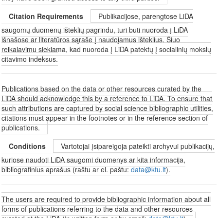
Citation Requirements
Publikacijose, parengtose LiDA
saugomų duomenų išteklių pagrindu, turi būti nuoroda į LiDA
išnašose ar literatūros sąraše į naudojamus išteklius. Šiuo
reikalavimu siekiama, kad nuoroda į LiDA patektų į socialinių mokslų
citavimo indeksus.
Publications based on the data or other resources curated by the
LiDA should acknowledge this by a reference to LiDA. To ensure that
such attributions are captured by social science bibliographic utilities,
citations must appear in the footnotes or in the reference section of
publications.
Conditions
Vartotojai įsipareigoja pateikti archyvui publikacijų,
kuriose naudoti LiDA saugomi duomenys ar kita informacija,
bibliografinius aprašus (raštu ar el. paštu:
data@ktu.lt
).
The users are required to provide bibliographic information about all
forms of publications referring to the data and other resources