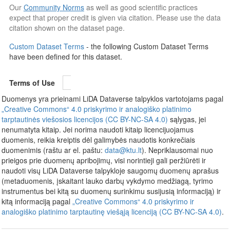
Our
Community Norms
as well as good scientific practices
expect that proper credit is given via citation. Please use the data
citation shown on the dataset page.
Custom Dataset Terms
- the following Custom Dataset Terms
have been defined for this dataset.
Terms of Use
Duomenys yra prieinami LiDA Dataverse talpyklos vartotojams pagal
„Creative Commons“ 4.0 priskyrimo ir analogiško platinimo
tarptautinės viešosios licencijos (CC BY-NC-SA 4.0)
sąlygas, jei
nenumatyta kitaip. Jei norima naudoti kitaip licencijuojamus
duomenis, reikia kreiptis dėl galimybės naudotis konkrečiais
duomenimis (raštu ar el. paštu:
data@ktu.lt
). Nepriklausomai nuo
prieigos prie duomenų apribojimų, visi norintieji gali peržiūrėti ir
naudoti visų LiDA Dataverse talpykloje saugomų duomenų aprašus
(metaduomenis, įskaitant lauko darbų vykdymo medžiagą, tyrimo
instrumentus bei kitą su duomenų surinkimu susijusią informaciją) ir
kitą informaciją pagal
„Creative Commons“ 4.0 priskyrimo ir
analogiško platinimo tarptautinę viešąją licenciją (CC BY-NC-SA 4.0)
.