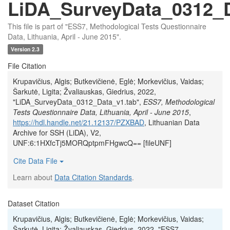
LiDA_SurveyData_0312_D
This file is part of "ESS7, Methodological Tests Questionnaire
Data, Lithuania, April - June 2015".
Version 2.3
File Citation
Krupavičius, Algis; Butkevičienė, Eglė; Morkevičius, Vaidas;
Šarkutė, Ligita; Žvaliauskas, Giedrius, 2022,
"LiDA_SurveyData_0312_Data_v1.tab",
ESS7, Methodological
Tests Questionnaire Data, Lithuania, April - June 2015
,
https://hdl.handle.net/21.12137/PZXBAD
, Lithuanian Data
Archive for SSH (LiDA), V2,
UNF:6:1HXfcTj5MORQptpmFHgwcQ== [fileUNF]
Cite Data File
Learn about
Data Citation Standards
.
Dataset Citation
Krupavičius, Algis; Butkevičienė, Eglė; Morkevičius, Vaidas;
Šarkutė, Ligita; Žvaliauskas, Giedrius, 2022, "ESS7,