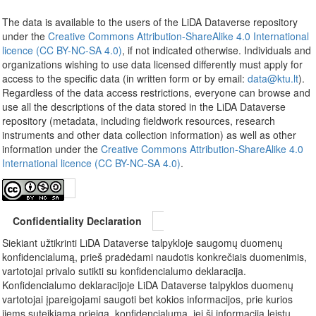
The data is available to the users of the LiDA Dataverse repository
under the
Creative Commons Attribution-ShareAlike 4.0 International
licence (CC BY-NC-SA 4.0)
, if not indicated otherwise. Individuals and
organizations wishing to use data licensed differently must apply for
access to the specific data (in written form or by email:
data@ktu.lt
).
Regardless of the data access restrictions, everyone can browse and
use all the descriptions of the data stored in the LiDA Dataverse
repository (metadata, including fieldwork resources, research
instruments and other data collection information) as well as other
information under the
Creative Commons Attribution-ShareAlike 4.0
International licence (CC BY-NC-SA 4.0)
.
Confidentiality Declaration
Siekiant užtikrinti LiDA Dataverse talpykloje saugomų duomenų
konfidencialumą, prieš pradėdami naudotis konkrečiais duomenimis,
vartotojai privalo sutikti su konfidencialumo deklaracija.
Konfidencialumo deklaracijoje LiDA Dataverse talpyklos duomenų
vartotojai įpareigojami saugoti bet kokios informacijos, prie kurios
jiems suteikiama prieiga, konfidencialumą, jei ši informacija leistų