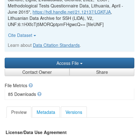
Methodological Tests Questionnaire Data, Lithuania, April -
June 2015",
https://hdl.handle.net/21.12137/LGKFJA
,
Lithuanian Data Archive for SSH (LiDA), V2,
UNF:6:1HXfcTj5MORQptpmFHgwcQ== [fileUNF]
Cite Dataset
Learn about
Data Citation Standards
.
Access File
Contact Owner
Share
File Metrics
85 Downloads
Preview
Metadata
Versions
License/Data Use Agreement