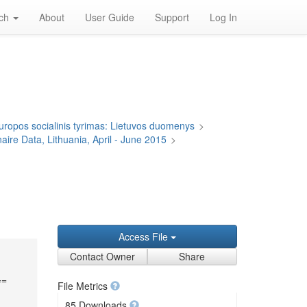
rch
About
User Guide
Support
Log In
uropos socialinis tyrimas: Lietuvos duomenys
>
ire Data, Lithuania, April - June 2015
>
Access File
Contact Owner
Share
==
File Metrics
85 Downloads