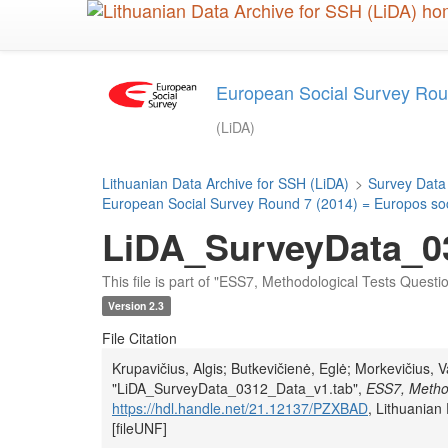
Skip
to
main
content
European Social Survey Roun
(LiDA)
Lithuanian Data Archive for SSH (LiDA)
>
Survey Data
European Social Survey Round 7 (2014) = Europos soci
LiDA_SurveyData_0
This file is part of "ESS7, Methodological Tests Questi
Version 2.3
File Citation
Krupavičius, Algis; Butkevičienė, Eglė; Morkevičius, V
"LiDA_SurveyData_0312_Data_v1.tab",
ESS7, Method
https://hdl.handle.net/21.12137/PZXBAD
, Lithuania
[fileUNF]