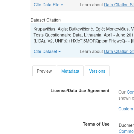
Cite Data File
Learn about
Data Citation S
Dataset Citation
Krupavičius, Algis; Butkevičienė, Eglė; Morkevičius, 
Tests Questionnaire Data, Lithuania, April - June 20
(LiDA), V2, UNF:6:1HXfcTj5MORQptpmFHgwcQ== [f
Cite Dataset
Learn about
Data Citation S
Preview
Metadata
Versions
License/Data Use Agreement
Our
Com
shown o
Custom
Terms of Use
Duomeny
Commons“