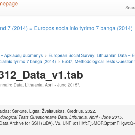
Sea
d 7 (2014) = Europos socialinio tyrimo 7 banga (2014)
 = Apklausų duomenys
>
European Social Survey: Lithuanian Data = E
alinio tyrimo 7 banga (2014)
>
ESS7, Methodological Tests Questionna
312_Data_v1.tab
onnaire Data, Lithuania, April - June 2015".
aidas; Šarkutė, Ligita; Žvaliauskas, Giedrius, 2022,
ological Tests Questionnaire Data, Lithuania, April - June 2015
,
n Data Archive for SSH (LiDA), V2, UNF:6:1HXfcTj5MORQptpmFHgwcQ