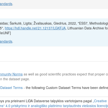
tandards
.
Vaidas; Šarkutė, Ligita; Žvaliauskas, Giedrius, 2022, "ESS7, Methodolog
15",
https://hdl.handle.net/21.12137/LGKFJA
, Lithuanian Data Archive f
ileUNF]
tandards
.
munity Norms
as well as good scientific practices expect that proper cr
n the dataset page.
 Dataset Terms
- the following Custom Dataset Terms have been defined
s yra prieinami LiDA Dataverse talpyklos vartotojams pagal
„Creative
 4.0 priskyrimo ir analogiško platinimo tarptautinės viešosios licenci