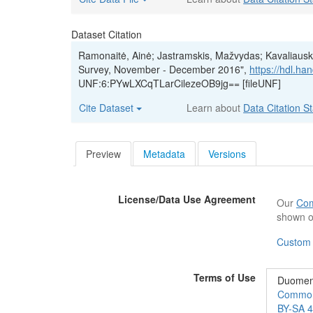
Dataset Citation
Ramonaitė, Ainė; Jastramskis, Mažvydas; Kavaliauskai
Survey, November - December 2016",
https://hdl.h
UNF:6:PYwLXCqTLarCilezeOB9jg== [fileUNF]
Cite Dataset
Learn about
Data Citation S
Preview
Metadata
Versions
License/Data Use Agreement
Our
Com
shown o
Custom
Terms of Use
Duomeny
Commons“
BY-SA 4