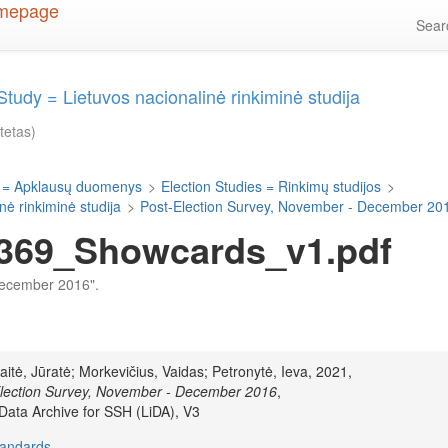
Sea
Study = Lietuvos nacionalinė rinkiminė studija
itetas)
 = Apklausų duomenys
>
Election Studies = Rinkimų studijos
>
nė rinkiminė studija
>
Post-Election Survey, November - December 20
369_Showcards_v1.pdf
 December 2016".
tė, Jūratė; Morkevičius, Vaidas; Petronytė, Ieva, 2021,
lection Survey, November - December 2016
,
 Data Archive for SSH (LiDA), V3
tandards
.