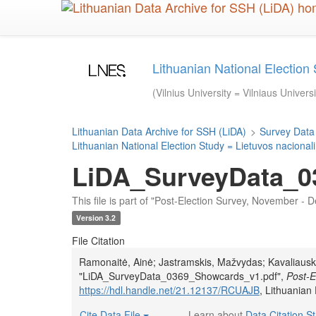
Skip
to
main
content
Lithuanian National Election 
(Vilnius University = Vilniaus Univers
Lithuanian Data Archive for SSH (LiDA)
>
Survey Data
Lithuanian National Election Study = Lietuvos nacionali
LiDA_SurveyData_0
This file is part of "Post-Election Survey, November -
Version 3.2
File Citation
Ramonaitė, Ainė; Jastramskis, Mažvydas; Kavaliauskai
"LiDA_SurveyData_0369_Showcards_v1.pdf",
Post-E
https://hdl.handle.net/21.12137/RCUAJB
, Lithuanian
Cite Data File
Learn about
Data Citation S