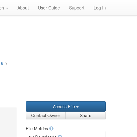
rch
About
User Guide
Support
Log In
16
>
Access File
Contact Owner
Share
File Metrics