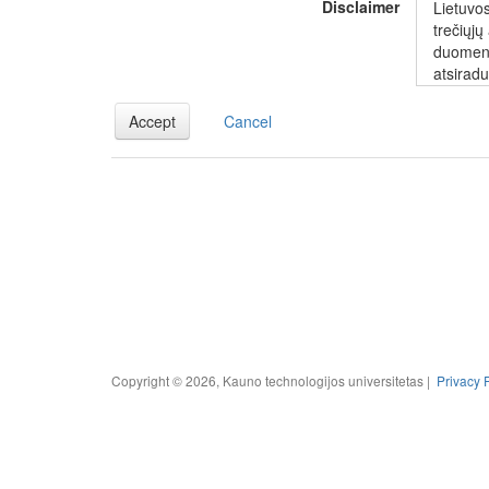
Disclaimer
publicat
Lietuvo
form or
trečiųjų
duomenis
atsirad
nesankc
Accept
Cancel
The Lit
responsi
inferenc
conseque
or from 
Copyright © 2026, Kauno technologijos universitetas |
Privacy 