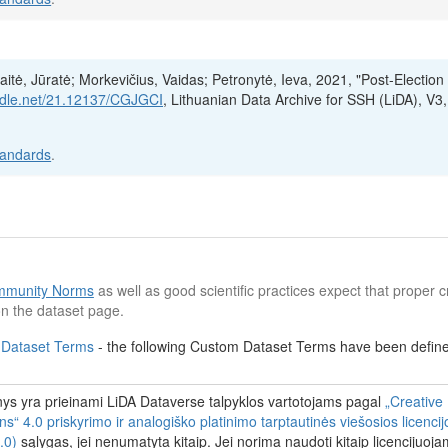
tė, Jūratė; Morkevičius, Vaidas; Petronytė, Ieva, 2021, "Post-Election
andle.net/21.12137/CGJGCI
, Lithuanian Data Archive for SSH (LiDA), V3,
tandards
.
munity Norms
as well as good scientific practices expect that proper cr
n the dataset page.
 Dataset Terms
- the following Custom Dataset Terms have been defined
s yra prieinami LiDA Dataverse talpyklos vartotojams pagal
„Creative
 4.0 priskyrimo ir analogiško platinimo tarptautinės viešosios licenci
.0)
sąlygas, jei nenumatyta kitaip. Jei norima naudoti kitaip licencijuoj