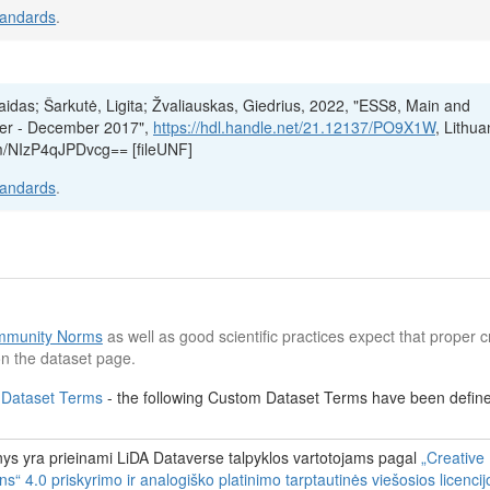
tandards
.
Vaidas; Šarkutė, Ligita; Žvaliauskas, Giedrius, 2022, "ESS8, Main and
ber - December 2017",
https://hdl.handle.net/21.12137/PO9X1W
, Lithua
m/NIzP4qJPDvcg== [fileUNF]
tandards
.
munity Norms
as well as good scientific practices expect that proper cr
n the dataset page.
 Dataset Terms
- the following Custom Dataset Terms have been defined
s yra prieinami LiDA Dataverse talpyklos vartotojams pagal
„Creative
 4.0 priskyrimo ir analogiško platinimo tarptautinės viešosios licenci