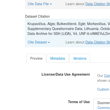
Cite Data File
Learn about
Data Citation S
Dataset Citation
Krupavičius, Algis; Butkevičienė, Eglė; Morkevičius, 
Supplementary Questionnaire Data, Lithuania, Octo
Data Archive for SSH (LiDA), V4, UNF:6:oWAEYuLD
Cite Dataset
Learn about
Data Citation S
Preview
Metadata
Versions
License/Data Use Agreement
Our
Com
shown o
Custom
Terms of Use
Duomeny
Commons“