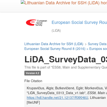
Skip
to
main
content
European Social Survey Roun
(LiDA)
Lithuanian Data Archive for SSH (LiDA)
>
Survey Data
European Social Survey Round 8 (2016) = Europos soci
LiDA_SurveyData_0
This file is part of "ESS8, Main and Supplementary Qu
Version 4.2
File Citation
Krupavičius, Algis; Butkevičienė, Eglė; Morkevičius, V
"LiDA_SurveyData_0313_Data_v1.tab",
ESS8, Main 
https://hdl.handle.net/21.12137/RXKH6U
, Lithuania
[fileUNF]