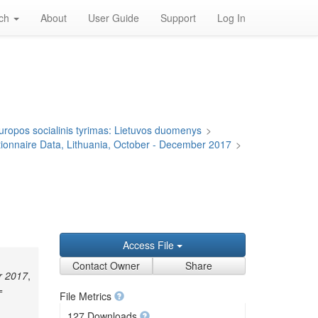
rch
About
User Guide
Support
Log In
uropos socialinis tyrimas: Lietuvos duomenys
>
onnaire Data, Lithuania, October - December 2017
>
Access File
Contact Owner
Share
r 2017
,
=
File Metrics
127 Downloads