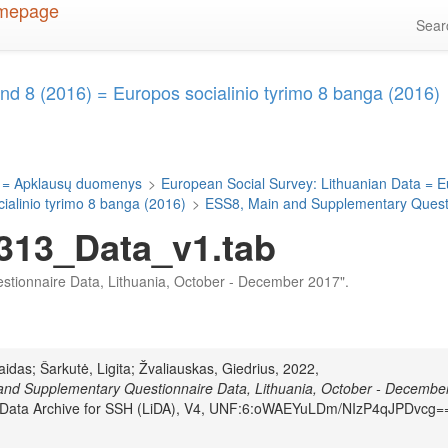
Sea
d 8 (2016) = Europos socialinio tyrimo 8 banga (2016)
 = Apklausų duomenys
>
European Social Survey: Lithuanian Data = E
alinio tyrimo 8 banga (2016)
>
ESS8, Main and Supplementary Questi
313_Data_v1.tab
estionnaire Data, Lithuania, October - December 2017".
aidas; Šarkutė, Ligita; Žvaliauskas, Giedrius, 2022,
and Supplementary Questionnaire Data, Lithuania, October - Decembe
n Data Archive for SSH (LiDA), V4, UNF:6:oWAEYuLDm/NIzP4qJPDvcg=