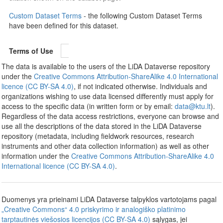
Custom Dataset Terms
- the following Custom Dataset Terms
have been defined for this dataset.
Terms of Use
The data is available to the users of the LiDA Dataverse repository
under the
Creative Commons Attribution-ShareAlike 4.0 International
licence (CC BY-SA 4.0)
, if not indicated otherwise. Individuals and
organizations wishing to use data licensed differently must apply for
access to the specific data (in written form or by email:
data@ktu.lt
).
Regardless of the data access restrictions, everyone can browse and
use all the descriptions of the data stored in the LiDA Dataverse
repository (metadata, including fieldwork resources, research
instruments and other data collection information) as well as other
information under the
Creative Commons Attribution-ShareAlike 4.0
International licence (CC BY-SA 4.0)
.
Duomenys yra prieinami LiDA Dataverse talpyklos vartotojams pagal
„Creative Commons“ 4.0 priskyrimo ir analogiško platinimo
tarptautinės viešosios licencijos (CC BY-SA 4.0)
sąlygas, jei