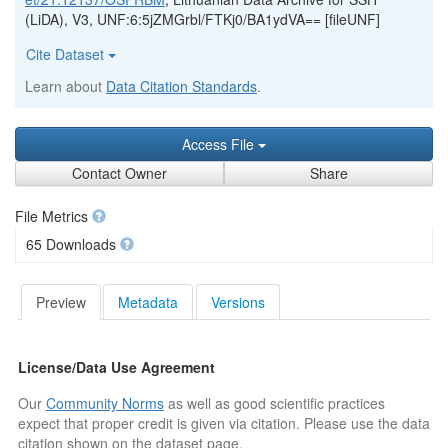
(LiDA), V3, UNF:6:5jZMGrbl/FTKj0/BA1ydVA== [fileUNF]
Cite Dataset
Learn about
Data Citation Standards
.
Access File
Contact Owner
Share
File Metrics
65 Downloads
Preview
Metadata
Versions
License/Data Use Agreement
Our
Community Norms
as well as good scientific practices
expect that proper credit is given via citation. Please use the data
citation shown on the dataset page.