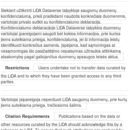
Siekiant užtikrinti LiDA Dataverse talpykloje saugomų duomenų
konfidencialumą, prieš pradėdami naudotis konkrečiais duomenimis,
vartotojai privalo sutikti su konfidencialumo deklaracija.
Konfidencialumo deklaracijoje LiDA Dataverse talpyklos duomenų
vartotojai įpareigojami saugoti bet kokios informacijos, prie kurios
jiems suteikiama prieiga, konfidencialumą, jei ši informacija leistų
identifikuoti konkrečius asmenis. Įspėjama, kad sąmoningas ar
nesąmoningas šio pasižadėjimo nepaisymas užtraukia atitinkamą
atsakomybę pagal galiojančius duomenų apsaugos teisės aktus.
Restrictions
Users undertake not to transfer data curated by
the LiDA and to which they have been granted access to any third
parties.
Vartotojai įsipareigoja neperduoti LiDA saugomų duomenų, prie kurių
jiems suteikiama prieiga, trečiosioms šalims.
Citation Requirements
Publications based on the data or
other resources curated by the LiDA should acknowledge this by a
reference to LiDA. To ensure that such attributions are captured by