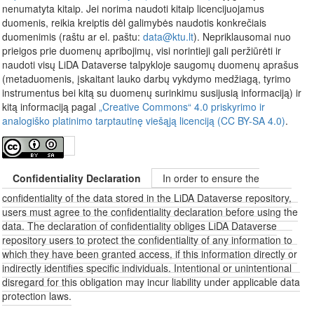
nenumatyta kitaip. Jei norima naudoti kitaip licencijuojamus
duomenis, reikia kreiptis dėl galimybės naudotis konkrečiais
duomenimis (raštu ar el. paštu:
data@ktu.lt
). Nepriklausomai nuo
prieigos prie duomenų apribojimų, visi norintieji gali peržiūrėti ir
naudoti visų LiDA Dataverse talpykloje saugomų duomenų aprašus
(metaduomenis, įskaitant lauko darbų vykdymo medžiagą, tyrimo
instrumentus bei kitą su duomenų surinkimu susijusią informaciją) ir
kitą informaciją pagal
„Creative Commons“ 4.0 priskyrimo ir
analogiško platinimo tarptautinę viešąją licenciją (CC BY-SA 4.0)
.
Confidentiality Declaration
In order to ensure the
confidentiality of the data stored in the LiDA Dataverse repository,
users must agree to the confidentiality declaration before using the
data. The declaration of confidentiality obliges LiDA Dataverse
repository users to protect the confidentiality of any information to
which they have been granted access, if this information directly or
indirectly identifies specific individuals. Intentional or unintentional
disregard for this obligation may incur liability under applicable data
protection laws.