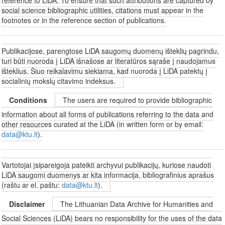
social science bibliographic utilities, citations must appear in the
footnotes or in the reference section of publications.
Publikacijose, parengtose LiDA saugomų duomenų išteklių pagrindu,
turi būti nuoroda į LiDA išnašose ar literatūros sąraše į naudojamus
išteklius. Šiuo reikalavimu siekiama, kad nuoroda į LiDA patektų į
socialinių mokslų citavimo indeksus.
Conditions
The users are required to provide bibliographic
information about all forms of publications referring to the data and
other resources curated at the LiDA (in written form or by email:
data@ktu.lt
).
Vartotojai įsipareigoja pateikti archyvui publikacijų, kuriose naudoti
LiDA saugomi duomenys ar kita informacija, bibliografinius aprašus
(raštu ar el. paštu:
data@ktu.lt
).
Disclaimer
The Lithuanian Data Archive for Humanities and
Social Sciences (LiDA) bears no responsibility for the uses of the data