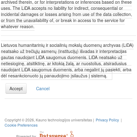
archived therein, or for interpretations or inferences based on these
uses. The LiDA accepts no liability for indirect, consequential or
incidental damages or losses arising from use of the data collection,
or from the unavailability of, or break in access to the service for
whatever reason.
Lietuvos humanitarinių ir socialinių mokslų duomenų archyvas (LiDA)
neatsako už trečiųjų asmenų (institucijų) išvadas ir interpretacijas
gautas naudojant LiDA saugomus duomenis. LiDA neatsako už
netiesioginę, atsitiktinę, ar kitokią žalą, ar nuostolius, atsiradusius
naudojant LiDA saugomus duomenis, arba negalint jų pasiekti, arba
dėl nesankcionuoto jų panaudojimo įsilaužus į sistemą.
Accept
Cancel
Copyright © 2026, Kauno technologijos universitetas |
Privacy Policy
|
Cookie Preferences
Powered by