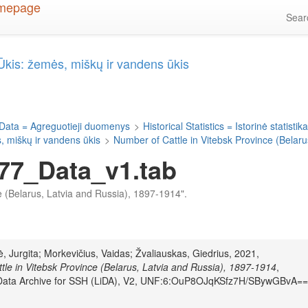
Sea
= Ūkis: žemės, miškų ir vandens ūkis
Data = Agreguotieji duomenys
>
Historical Statistics = Istorinė statistik
s, miškų ir vandens ūkis
>
Number of Cattle in Vitebsk Province (Belar
77_Data_v1.tab
nce (Belarus, Latvia and Russia), 1897-1914".
, Jurgita; Morkevičius, Vaidas; Žvaliauskas, Giedrius, 2021,
tle in Vitebsk Province (Belarus, Latvia and Russia), 1897-1914
,
 Data Archive for SSH (LiDA), V2, UNF:6:OuP8OJqKSfz7H/SBywGBvA==