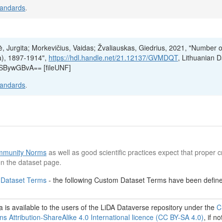
tandards
.
ė, Jurgita; Morkevičius, Vaidas; Žvaliauskas, Giedrius, 2021, "Number o
ia), 1897-1914",
https://hdl.handle.net/21.12137/GVMDQT
, Lithuanian D
/SBywGBvA== [fileUNF]
tandards
.
munity Norms
as well as good scientific practices expect that proper cr
n the dataset page.
 Dataset Terms
- the following Custom Dataset Terms have been defined
 is available to the users of the LiDA Dataverse repository under the
C
 Attribution-ShareAlike 4.0 International licence (CC BY-SA 4.0)
, if no