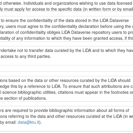
d otherwise. Individuals and organizations wishing to use data licensed
tly must apply for access to the specific data (in written form or by email
u.lt
). Regardless of the data access restrictions, everyone can browse
 to ensure the confidentiality of the data stored in the LiDA Dataverse
descriptions of the data stored in the LiDA Dataverse repository (metada
ry, users must agree to the confidentiality declaration before using the 
g fieldwork resources, research instruments and other data collection
aration of confidentiality obliges LiDA Dataverse repository users to pr
ion) as well as other information under the
Creative Commons Attributi
tiality of any information to which they have been granted access, if thi
ke 4.0 International licence (CC BY-SA 4.0)
.
ion directly or indirectly identifies specific individuals. Intentional or
ional disregard for this obligation may incur liability under applicable da
ndertake not to transfer data curated by the LiDA and to which they ha
on laws.
access to any third parties.
s yra prieinami LiDA Dataverse talpyklos vartotojams pagal
„Creative
 4.0 priskyrimo ir analogiško platinimo tarptautinės viešosios licenci
.0)
sąlygas, jei nenumatyta kitaip. Jei norima naudoti kitaip licencijuoj
t užtikrinti LiDA Dataverse talpykloje saugomų duomenų konfidencialumą
jai įsipareigoja neperduoti LiDA saugomų duomenų, prie kurių jiems sut
, reikia kreiptis dėl galimybės naudotis konkrečiais duomenimis (raštu 
i naudotis konkrečiais duomenimis, vartotojai privalo sutikti su
 trečiosioms šalims.
tions based on the data or other resources curated by the LiDA should
ata@ktu.lt
). Nepriklausomai nuo prieigos prie duomenų apribojimų, visi
ncialumo deklaracija. Konfidencialumo deklaracijoje LiDA Dataverse tal
dge this by a reference to LiDA. To ensure that such attributions are 
ji gali peržiūrėti ir naudoti visų LiDA Dataverse talpykloje saugomų du
vartotojai įpareigojami saugoti bet kokios informacijos, prie kurios ji
l science bibliographic utilities, citations must appear in the footnotes or
 (metaduomenis, įskaitant lauko darbų vykdymo medžiagą, tyrimo
ma prieiga, konfidencialumą, jei ši informacija leistų identifikuoti konkre
e section of publications.
ntus bei kitą su duomenų surinkimu susijusią informaciją) ir kitą inform
. Įspėjama, kad sąmoningas ar nesąmoningas šio pasižadėjimo nepa
Creative Commons“ 4.0 priskyrimo ir analogiško platinimo tarptautinę vi
ia atitinkamą atsakomybę pagal galiojančius duomenų apsaugos teisės 
s are required to provide bibliographic information about all forms of
ą (CC BY-SA 4.0)
.
cijose, parengtose LiDA saugomų duomenų išteklių pagrindu, turi būti n
ions referring to the data and other resources curated at the LiDA (in wr
ašose ar literatūros sąraše į naudojamus išteklius. Šiuo reikalavimu si
 by email:
data@ktu.lt
).
oda į LiDA patektų į socialinių mokslų citavimo indeksus.