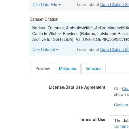
Cite Data File
Learn about
Data Citation S
Dataset Citation
Norkus, Zenonas; Ambrulevičiūtė, Aelita; Markevičiūt
Cattle in Vitebsk Province (Belarus, Latvia and Russ
Archive for SSH (LiDA), V2, UNF:6:OuP8OJqKSfz7H
Cite Dataset
Learn about
Data Citation S
Preview
Metadata
Versions
License/Data Use Agreement
Our
Com
shown o
Custom
Terms of Use
The data
Commons