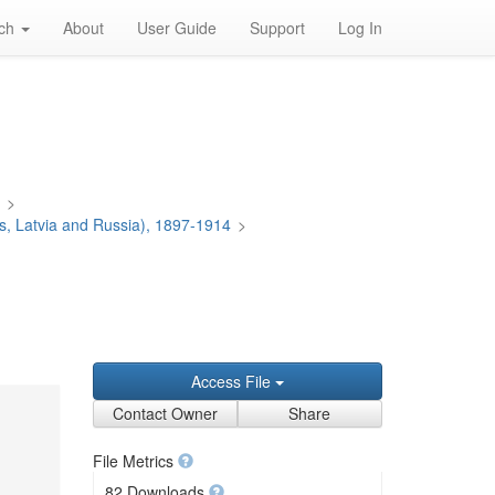
rch
About
User Guide
Support
Log In
a
>
us, Latvia and Russia), 1897-1914
>
Access File
Contact Owner
Share
File Metrics
82 Downloads