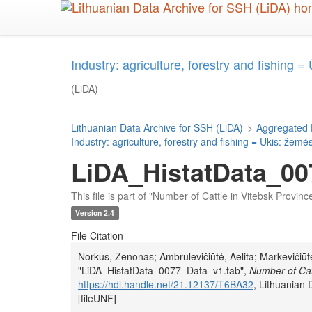
Skip
to
main
content
Industry: agriculture, forestry and fishing 
(LiDA)
Lithuanian Data Archive for SSH (LiDA)
>
Aggregated 
Industry: agriculture, forestry and fishing = Ūkis: žemė
LiDA_HistatData_00
This file is part of "Number of Cattle in Vitebsk Provi
Version 2.4
File Citation
Norkus, Zenonas; Ambrulevičiūtė, Aelita; Markevičiūtė
"LiDA_HistatData_0077_Data_v1.tab",
Number of Cat
https://hdl.handle.net/21.12137/T6BA32
, Lithuanian
[fileUNF]