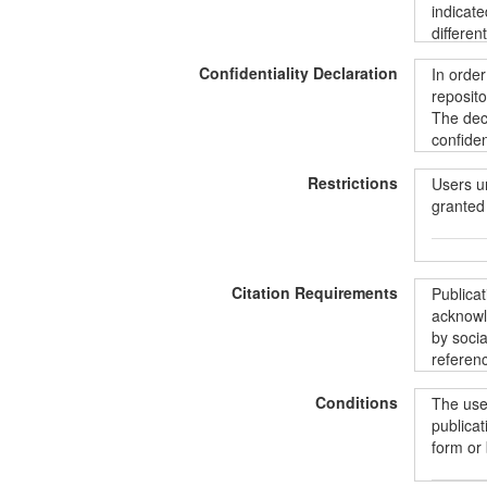
indicate
differen
data@kt
Confidentiality Declaration
In order
all the 
reposito
includin
The decl
informat
confiden
ShareAli
informat
Restrictions
unintent
Users u
protecti
granted 
Duomeny
Commons“
BY-SA 4
Siekian
Vartoto
duomenis
Citation Requirements
pradėdam
prieiga,
Publica
paštu:
d
konfide
acknowle
norintie
duomenų 
by socia
aprašus
suteikia
referenc
instrume
asmenis
pagal
„
užtrauk
Conditions
The user
licencij
Publika
publicat
LiDA išn
form or
kad nuor