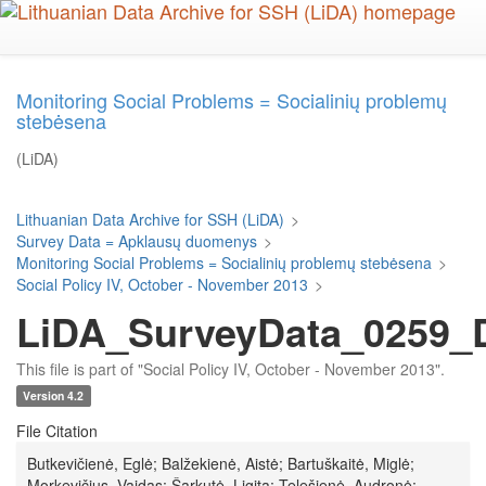
Skip
to
main
content
Monitoring Social Problems = Socialinių problemų
stebėsena
(LiDA)
Lithuanian Data Archive for SSH (LiDA)
>
Survey Data = Apklausų duomenys
>
Monitoring Social Problems = Socialinių problemų stebėsena
>
Social Policy IV, October - November 2013
>
LiDA_SurveyData_0259_D
This file is part of "Social Policy IV, October - November 2013".
Version 4.2
File Citation
Butkevičienė, Eglė; Balžekienė, Aistė; Bartuškaitė, Miglė;
Morkevičius, Vaidas; Šarkutė, Ligita; Telešienė, Audronė;