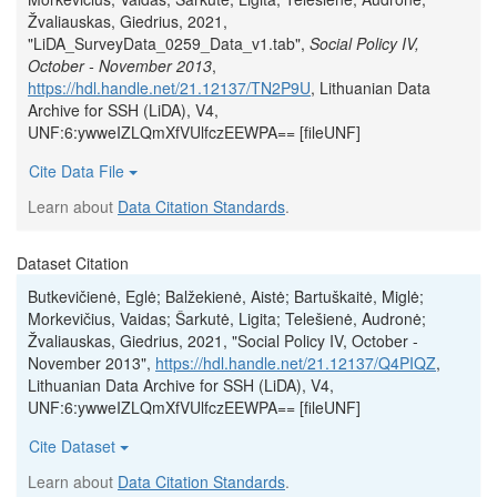
Žvaliauskas, Giedrius, 2021,
"LiDA_SurveyData_0259_Data_v1.tab",
Social Policy IV,
October - November 2013
,
https://hdl.handle.net/21.12137/TN2P9U
, Lithuanian Data
Archive for SSH (LiDA), V4,
UNF:6:ywweIZLQmXfVUlfczEEWPA== [fileUNF]
Cite Data File
Learn about
Data Citation Standards
.
Dataset Citation
Butkevičienė, Eglė; Balžekienė, Aistė; Bartuškaitė, Miglė;
Morkevičius, Vaidas; Šarkutė, Ligita; Telešienė, Audronė;
Žvaliauskas, Giedrius, 2021, "Social Policy IV, October -
November 2013",
https://hdl.handle.net/21.12137/Q4PIQZ
,
Lithuanian Data Archive for SSH (LiDA), V4,
UNF:6:ywweIZLQmXfVUlfczEEWPA== [fileUNF]
Cite Dataset
Learn about
Data Citation Standards
.