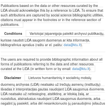
Publications based on the data or other resources curated by the
LiDA should acknowledge this by a reference to LiDA. To ensure that
such attributions are captured by social science bibliographic utilities,
citations must appear in the footnotes or in the reference section of
publications.
Conditions
Vartotojai įsipareigoja pateikti archyvui publikacijų,
kuriose naudoti LiDA saugomi duomenys ar kita informacija,
bibliografinius aprašus (raštu ar el. paštu:
data@ktu.lt
).
The users are required to provide bibliographic information about all
forms of publications referring to the data and other resources
curated at the LiDA (in written form or by email:
data@ktu.lt
).
Disclaimer
Lietuvos humanitarinių ir socialinių mokslų
duomenų archyvas (LiDA) neatsako už trečiųjų asmenų (institucijų)
išvadas ir interpretacijas gautas naudojant LiDA saugomus duomenis.
LiDA neatsako už netiesioginę, atsitiktinę, ar kitokią žalą, ar
nuostolius, atsiradusius naudojant LiDA saugomus duomenis, arba
negalint jų pasiekti, arba dėl nesankcionuoto jų panaudojimo įsilaužus