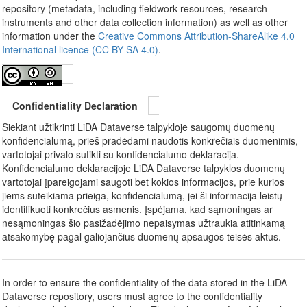
repository (metadata, including fieldwork resources, research
instruments and other data collection information) as well as other
information under the
Creative Commons Attribution-ShareAlike 4.0
International licence (CC BY-SA 4.0)
.
Confidentiality Declaration
Siekiant užtikrinti LiDA Dataverse talpykloje saugomų duomenų
konfidencialumą, prieš pradėdami naudotis konkrečiais duomenimis,
vartotojai privalo sutikti su konfidencialumo deklaracija.
Konfidencialumo deklaracijoje LiDA Dataverse talpyklos duomenų
vartotojai įpareigojami saugoti bet kokios informacijos, prie kurios
jiems suteikiama prieiga, konfidencialumą, jei ši informacija leistų
identifikuoti konkrečius asmenis. Įspėjama, kad sąmoningas ar
nesąmoningas šio pasižadėjimo nepaisymas užtraukia atitinkamą
atsakomybę pagal galiojančius duomenų apsaugos teisės aktus.
In order to ensure the confidentiality of the data stored in the LiDA
Dataverse repository, users must agree to the confidentiality