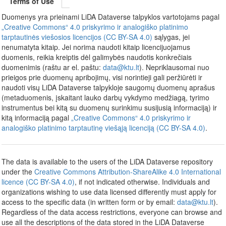
Terms of Use
Duomenys yra prieinami LiDA Dataverse talpyklos vartotojams pagal
„Creative Commons“ 4.0 priskyrimo ir analogiško platinimo
tarptautinės viešosios licencijos (CC BY-SA 4.0)
sąlygas, jei
nenumatyta kitaip. Jei norima naudoti kitaip licencijuojamus
duomenis, reikia kreiptis dėl galimybės naudotis konkrečiais
duomenimis (raštu ar el. paštu:
data@ktu.lt
). Nepriklausomai nuo
prieigos prie duomenų apribojimų, visi norintieji gali peržiūrėti ir
naudoti visų LiDA Dataverse talpykloje saugomų duomenų aprašus
(metaduomenis, įskaitant lauko darbų vykdymo medžiagą, tyrimo
instrumentus bei kitą su duomenų surinkimu susijusią informaciją) ir
kitą informaciją pagal
„Creative Commons“ 4.0 priskyrimo ir
analogiško platinimo tarptautinę viešąją licenciją (CC BY-SA 4.0)
.
The data is available to the users of the LiDA Dataverse repository
under the
Creative Commons Attribution-ShareAlike 4.0 International
licence (CC BY-SA 4.0)
, if not indicated otherwise. Individuals and
organizations wishing to use data licensed differently must apply for
access to the specific data (in written form or by email:
data@ktu.lt
).
Regardless of the data access restrictions, everyone can browse and
use all the descriptions of the data stored in the LiDA Dataverse