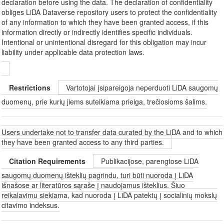
declaration before using the data. The declaration of confidentiality
obliges LiDA Dataverse repository users to protect the confidentiality
of any information to which they have been granted access, if this
information directly or indirectly identifies specific individuals.
Intentional or unintentional disregard for this obligation may incur
liability under applicable data protection laws.
Restrictions
Vartotojai įsipareigoja neperduoti LiDA saugomų
duomenų, prie kurių jiems suteikiama prieiga, trečiosioms šalims.
Users undertake not to transfer data curated by the LiDA and to which
they have been granted access to any third parties.
Citation Requirements
Publikacijose, parengtose LiDA
saugomų duomenų išteklių pagrindu, turi būti nuoroda į LiDA
išnašose ar literatūros sąraše į naudojamus išteklius. Šiuo
reikalavimu siekiama, kad nuoroda į LiDA patektų į socialinių mokslų
citavimo indeksus.