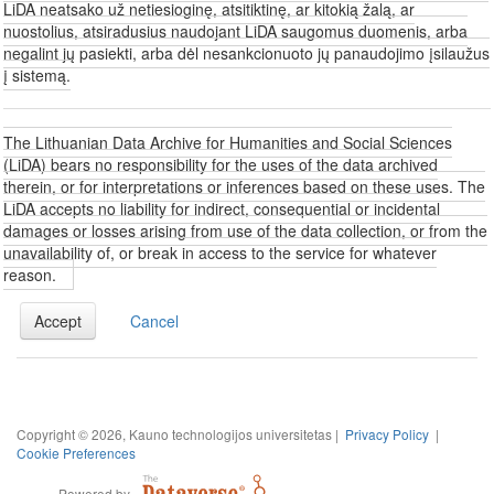
LiDA neatsako už netiesioginę, atsitiktinę, ar kitokią žalą, ar
nuostolius, atsiradusius naudojant LiDA saugomus duomenis, arba
negalint jų pasiekti, arba dėl nesankcionuoto jų panaudojimo įsilaužus
į sistemą.
The Lithuanian Data Archive for Humanities and Social Sciences
(LiDA) bears no responsibility for the uses of the data archived
therein, or for interpretations or inferences based on these uses. The
LiDA accepts no liability for indirect, consequential or incidental
damages or losses arising from use of the data collection, or from the
unavailability of, or break in access to the service for whatever
reason.
Accept
Cancel
Copyright © 2026, Kauno technologijos universitetas |
Privacy Policy
|
Cookie Preferences
Powered by