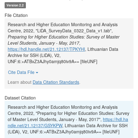
Version 2.2
File Citation
Research and Higher Education Monitoring and Analysis
Centre, 2022, "LiDA_SurveyData_0322_Data_v1.tab",
Preparing for Higher Education Studies: Survey of Master
Level Students, January - May, 2017
,
https://hdl.handle.net/21.12137/TPKYHI
, Lithuanian Data
Archive for SSH (LiDA), V2,
UNF:6:+ATBxZ3AJhy0amjq80iv9A== [fileUNF]
Cite Data File
Learn about
Data Citation Standards
.
Dataset Citation
Research and Higher Education Monitoring and Analysis
Centre, 2022, "Preparing for Higher Education Studies: Survey
of Master Level Students, January - May, 2017",
https://hdl.ha
ndle.net/21.12137/GSYKPW
, Lithuanian Data Archive for SSH
(LiDA), V2, UNF:6:+ATBxZ3AJhy0amjq80iv9A== [fileUNF]