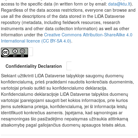
access to the specific data (in written form or by email:
data@ktu.lt
).
Regardless of the data access restrictions, everyone can browse and
use all the descriptions of the data stored in the LiDA Dataverse
repository (metadata, including fieldwork resources, research
instruments and other data collection information) as well as other
information under the
Creative Commons Attribution-ShareAlike 4.0
International licence (CC BY-SA 4.0)
.
Confidentiality Declaration
Siekiant užtikrinti LiDA Dataverse talpykloje saugomų duomenų
konfidencialumą, prieš pradėdami naudotis konkrečiais duomenimis,
vartotojai privalo sutikti su konfidencialumo deklaracija.
Konfidencialumo deklaracijoje LiDA Dataverse talpyklos duomenų
vartotojai įpareigojami saugoti bet kokios informacijos, prie kurios
jiems suteikiama prieiga, konfidencialumą, jei ši informacija leistų
identifikuoti konkrečius asmenis. Įspėjama, kad sąmoningas ar
nesąmoningas šio pasižadėjimo nepaisymas užtraukia atitinkamą
atsakomybę pagal galiojančius duomenų apsaugos teisės aktus.