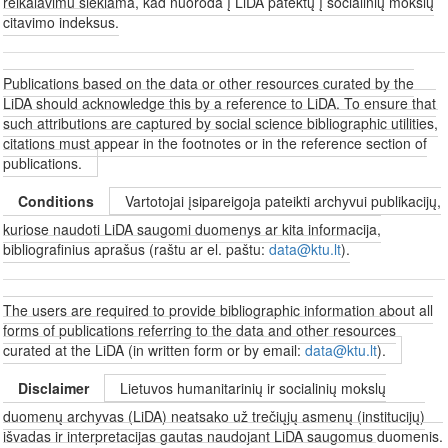
reikalavimu siekiama, kad nuoroda į LiDA patektų į socialinių mokslų
citavimo indeksus.
Publications based on the data or other resources curated by the
LiDA should acknowledge this by a reference to LiDA. To ensure that
such attributions are captured by social science bibliographic utilities,
citations must appear in the footnotes or in the reference section of
publications.
Conditions
Vartotojai įsipareigoja pateikti archyvui publikacijų,
kuriose naudoti LiDA saugomi duomenys ar kita informacija,
bibliografinius aprašus (raštu ar el. paštu:
data@ktu.lt
).
The users are required to provide bibliographic information about all
forms of publications referring to the data and other resources
curated at the LiDA (in written form or by email:
data@ktu.lt
).
Disclaimer
Lietuvos humanitarinių ir socialinių mokslų
duomenų archyvas (LiDA) neatsako už trečiųjų asmenų (institucijų)
išvadas ir interpretacijas gautas naudojant LiDA saugomus duomenis.