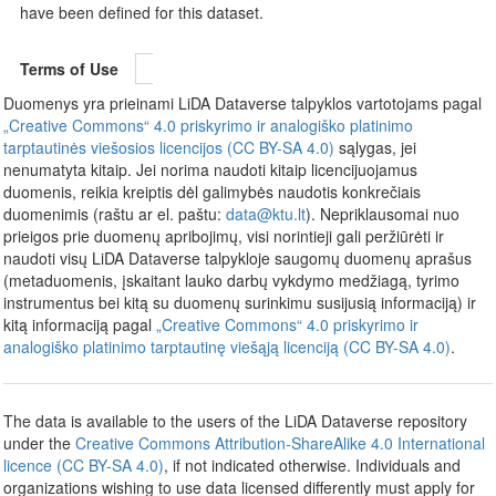
have been defined for this dataset.
Terms of Use
Duomenys yra prieinami LiDA Dataverse talpyklos vartotojams pagal
„Creative Commons“ 4.0 priskyrimo ir analogiško platinimo
tarptautinės viešosios licencijos (CC BY-SA 4.0)
sąlygas, jei
nenumatyta kitaip. Jei norima naudoti kitaip licencijuojamus
duomenis, reikia kreiptis dėl galimybės naudotis konkrečiais
duomenimis (raštu ar el. paštu:
data@ktu.lt
). Nepriklausomai nuo
prieigos prie duomenų apribojimų, visi norintieji gali peržiūrėti ir
naudoti visų LiDA Dataverse talpykloje saugomų duomenų aprašus
(metaduomenis, įskaitant lauko darbų vykdymo medžiagą, tyrimo
instrumentus bei kitą su duomenų surinkimu susijusią informaciją) ir
kitą informaciją pagal
„Creative Commons“ 4.0 priskyrimo ir
analogiško platinimo tarptautinę viešąją licenciją (CC BY-SA 4.0)
.
The data is available to the users of the LiDA Dataverse repository
under the
Creative Commons Attribution-ShareAlike 4.0 International
licence (CC BY-SA 4.0)
, if not indicated otherwise. Individuals and
organizations wishing to use data licensed differently must apply for