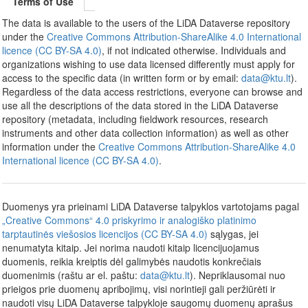
Terms of Use
The data is available to the users of the LiDA Dataverse repository
under the
Creative Commons Attribution-ShareAlike 4.0 International
licence (CC BY-SA 4.0)
, if not indicated otherwise. Individuals and
organizations wishing to use data licensed differently must apply for
access to the specific data (in written form or by email:
data@ktu.lt
).
Regardless of the data access restrictions, everyone can browse and
use all the descriptions of the data stored in the LiDA Dataverse
repository (metadata, including fieldwork resources, research
instruments and other data collection information) as well as other
information under the
Creative Commons Attribution-ShareAlike 4.0
International licence (CC BY-SA 4.0)
.
Duomenys yra prieinami LiDA Dataverse talpyklos vartotojams pagal
„Creative Commons“ 4.0 priskyrimo ir analogiško platinimo
tarptautinės viešosios licencijos (CC BY-SA 4.0)
sąlygas, jei
nenumatyta kitaip. Jei norima naudoti kitaip licencijuojamus
duomenis, reikia kreiptis dėl galimybės naudotis konkrečiais
duomenimis (raštu ar el. paštu:
data@ktu.lt
). Nepriklausomai nuo
prieigos prie duomenų apribojimų, visi norintieji gali peržiūrėti ir
naudoti visų LiDA Dataverse talpykloje saugomų duomenų aprašus