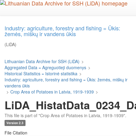
Skip
to
main
content
Industry: agriculture, forestry and fishing = Ūkis:
žemės, miškų ir vandens ūkis
(LiDA)
Lithuanian Data Archive for SSH (LiDA)
>
Aggregated Data = Agreguotieji duomenys
>
Historical Statistics = Istorinė statistika
>
Industry: agriculture, forestry and fishing = Ūkis: žemės, miškų ir
vandens ūkis
>
Crop Area of Potatoes in Latvia, 1919-1939
>
LiDA_HistatData_0234_D
This file is part of "Crop Area of Potatoes in Latvia, 1919-1939".
Version 2.3
File Citation