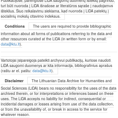
Publikacijose, parengtose LiDA saugomų duomenų išteklių pagrindu,
turi būti nuoroda į LiDA išnašose ar literatūros sąraše į naudojamus
išteklius. Šiuo reikalavimu siekiama, kad nuoroda į LiDA patektų į
socialinių mokslų citavimo indeksus.
Conditions
The users are required to provide bibliographic
information about all forms of publications referring to the data and
other resources curated at the LiDA (in written form or by email:
data@ktu.lt
).
Vartotojai įsipareigoja pateikti archyvui publikacijų, kuriose naudoti
LiDA saugomi duomenys ar kita informacija, bibliografinius aprašus
(raštu ar el. paštu:
data@ktu.lt
).
Disclaimer
The Lithuanian Data Archive for Humanities and
Social Sciences (LiDA) bears no responsibility for the uses of the data
archived therein, or for interpretations or inferences based on these
uses. The LiDA accepts no liability for indirect, consequential or
incidental damages or losses arising from use of the data collection,
or from the unavailability of, or break in access to the service for
whatever reason.