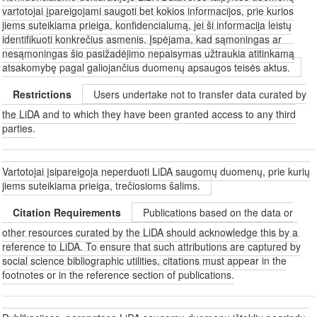
vartotojai įpareigojami saugoti bet kokios informacijos, prie kurios
jiems suteikiama prieiga, konfidencialumą, jei ši informacija leistų
identifikuoti konkrečius asmenis. Įspėjama, kad sąmoningas ar
nesąmoningas šio pasižadėjimo nepaisymas užtraukia atitinkamą
atsakomybę pagal galiojančius duomenų apsaugos teisės aktus.
Restrictions
Users undertake not to transfer data curated by
the LiDA and to which they have been granted access to any third
parties.
Vartotojai įsipareigoja neperduoti LiDA saugomų duomenų, prie kurių
jiems suteikiama prieiga, trečiosioms šalims.
Citation Requirements
Publications based on the data or
other resources curated by the LiDA should acknowledge this by a
reference to LiDA. To ensure that such attributions are captured by
social science bibliographic utilities, citations must appear in the
footnotes or in the reference section of publications.