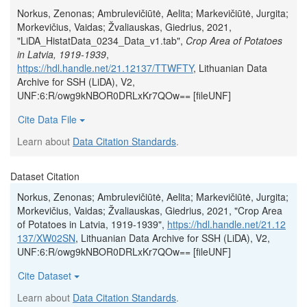
Norkus, Zenonas; Ambrulevičiūtė, Aelita; Markevičiūtė, Jurgita;
Morkevičius, Vaidas; Žvaliauskas, Giedrius, 2021,
"LiDA_HistatData_0234_Data_v1.tab",
Crop Area of Potatoes
in Latvia, 1919-1939
,
https://hdl.handle.net/21.12137/TTWFTY
, Lithuanian Data
Archive for SSH (LiDA), V2,
UNF:6:R/owg9kNBOR0DRLxKr7QOw== [fileUNF]
Cite Data File
Learn about
Data Citation Standards
.
Dataset Citation
Norkus, Zenonas; Ambrulevičiūtė, Aelita; Markevičiūtė, Jurgita;
Morkevičius, Vaidas; Žvaliauskas, Giedrius, 2021, "Crop Area
of Potatoes in Latvia, 1919-1939",
https://hdl.handle.net/21.12
137/XW02SN
, Lithuanian Data Archive for SSH (LiDA), V2,
UNF:6:R/owg9kNBOR0DRLxKr7QOw== [fileUNF]
Cite Dataset
Learn about
Data Citation Standards
.