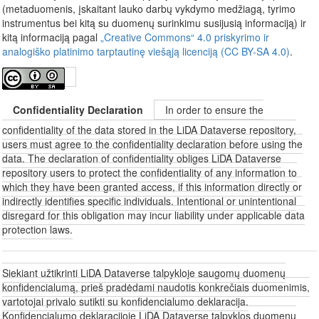
(metaduomenis, įskaitant lauko darbų vykdymo medžiagą, tyrimo
instrumentus bei kitą su duomenų surinkimu susijusią informaciją) ir
kitą informaciją pagal
„Creative Commons“ 4.0 priskyrimo ir
analogiško platinimo tarptautinę viešąją licenciją (CC BY-SA 4.0)
.
Confidentiality Declaration
In order to ensure the
confidentiality of the data stored in the LiDA Dataverse repository,
users must agree to the confidentiality declaration before using the
data. The declaration of confidentiality obliges LiDA Dataverse
repository users to protect the confidentiality of any information to
which they have been granted access, if this information directly or
indirectly identifies specific individuals. Intentional or unintentional
disregard for this obligation may incur liability under applicable data
protection laws.
Siekiant užtikrinti LiDA Dataverse talpykloje saugomų duomenų
konfidencialumą, prieš pradėdami naudotis konkrečiais duomenimis,
vartotojai privalo sutikti su konfidencialumo deklaracija.
Konfidencialumo deklaracijoje LiDA Dataverse talpyklos duomenų