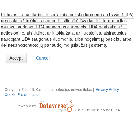
Lietuvos humanitarinių ir socialinių mokslų duomenų archyvas (LiDA)
neatsako už trečiųjų asmenų (institucijų) išvadas ir interpretacijas
gautas naudojant LiDA saugomus duomenis. LiDA neatsako už
netiesioginę, atsitiktinę, ar kitokią žalą, ar nuostolius, atsiradusius
naudojant LiDA saugomus duomenis, arba negalint jų pasiekti, arba
dėl nesankcionuoto jų panaudojimo įsilaužus į sistemą.
Accept
Cancel
Copyright © 2026, Kauno technologijos universitetas |
Privacy Policy
|
Cookie Preferences
Powered by
v. 6.7.1 build 1955-8e18f64