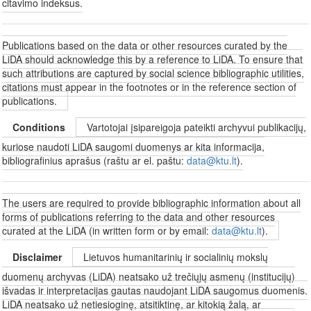
citavimo indeksus.
Publications based on the data or other resources curated by the
LiDA should acknowledge this by a reference to LiDA. To ensure that
such attributions are captured by social science bibliographic utilities,
citations must appear in the footnotes or in the reference section of
publications.
Conditions
Vartotojai įsipareigoja pateikti archyvui publikacijų,
kuriose naudoti LiDA saugomi duomenys ar kita informacija,
bibliografinius aprašus (raštu ar el. paštu:
data@ktu.lt
).
The users are required to provide bibliographic information about all
forms of publications referring to the data and other resources
curated at the LiDA (in written form or by email:
data@ktu.lt
).
Disclaimer
Lietuvos humanitarinių ir socialinių mokslų
duomenų archyvas (LiDA) neatsako už trečiųjų asmenų (institucijų)
išvadas ir interpretacijas gautas naudojant LiDA saugomus duomenis.
LiDA neatsako už netiesioginę, atsitiktinę, ar kitokią žalą, ar