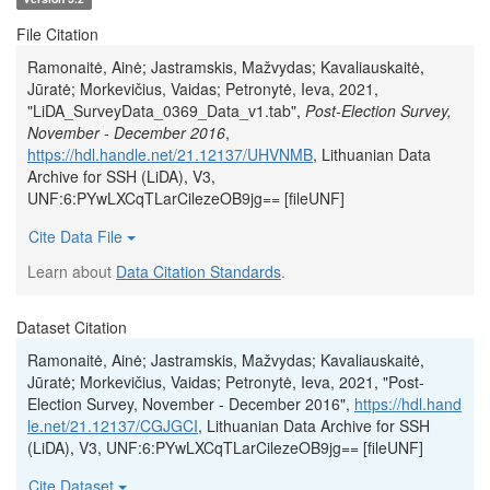
File Citation
Ramonaitė, Ainė; Jastramskis, Mažvydas; Kavaliauskaitė,
Jūratė; Morkevičius, Vaidas; Petronytė, Ieva, 2021,
"LiDA_SurveyData_0369_Data_v1.tab",
Post-Election Survey,
November - December 2016
,
https://hdl.handle.net/21.12137/UHVNMB
, Lithuanian Data
Archive for SSH (LiDA), V3,
UNF:6:PYwLXCqTLarCilezeOB9jg== [fileUNF]
Cite Data File
Learn about
Data Citation Standards
.
Dataset Citation
Ramonaitė, Ainė; Jastramskis, Mažvydas; Kavaliauskaitė,
Jūratė; Morkevičius, Vaidas; Petronytė, Ieva, 2021, "Post-
Election Survey, November - December 2016",
https://hdl.hand
le.net/21.12137/CGJGCI
, Lithuanian Data Archive for SSH
(LiDA), V3, UNF:6:PYwLXCqTLarCilezeOB9jg== [fileUNF]
Cite Dataset