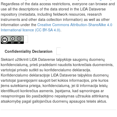
Regardless of the data access restrictions, everyone can browse and
use all the descriptions of the data stored in the LiDA Dataverse
repository (metadata, including fieldwork resources, research
instruments and other data collection information) as well as other
information under the
Creative Commons Attribution-ShareAlike 4.0
International licence (CC BY-SA 4.0)
.
Confidentiality Declaration
Siekiant užtikrinti LiDA Dataverse talpykloje saugomų duomenų
konfidencialumą, prieš pradėdami naudotis konkrečiais duomenimis,
vartotojai privalo sutikti su konfidencialumo deklaracija.
Konfidencialumo deklaracijoje LiDA Dataverse talpyklos duomenų
vartotojai įpareigojami saugoti bet kokios informacijos, prie kurios
jiems suteikiama prieiga, konfidencialumą, jei ši informacija leistų
identifikuoti konkrečius asmenis. Įspėjama, kad sąmoningas ar
nesąmoningas šio pasižadėjimo nepaisymas užtraukia atitinkamą
atsakomybę pagal galiojančius duomenų apsaugos teisės aktus.