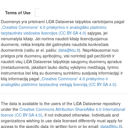
Terms of Use
Duomenys yra prieinami LiDA Dataverse talpyklos vartotojams pagal
„Creative Commons“ 4.0 priskyrimo ir analogiško platinimo
tarptautinės viešosios licencijos (CC BY-SA 4.0)
sąlygas, jei
nenumatyta kitaip. Jei norima naudoti kitaip licencijuojamus
duomenis, reikia kreiptis dėl galimybės naudotis konkrečiais
duomenimis (raštu ar el. paštu:
data@ktu.lt
). Nepriklausomai nuo
prieigos prie duomenų apribojimų, visi norintieji gali peržiūrėti ir
naudoti visų LiDA Dataverse talpykloje saugomų duomenų aprašus
(metaduomenis, įskaitant lauko darbų vykdymo medžiagą, tyrimo
instrumentus bei kitą su duomenų surinkimu susijusią informaciją) ir
kitą informaciją pagal
„Creative Commons“ 4.0 priskyrimo ir
analogiško platinimo tarptautinę viešąją licenciją (CC BY-SA 4.0)
.
The data is available to the users of the LiDA Dataverse repository
under the
Creative Commons Attribution-ShareAlike 4.0 International
licence (CC BY-SA 4.0)
, if not indicated otherwise. Individuals and
organizations wishing to use data licensed differently must apply for
access to the specific data (in written form or by email:
data@ktu.lt
).