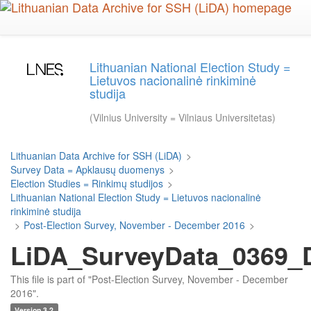
Skip
to
main
content
Lithuanian National Election Study =
Lietuvos nacionalinė rinkiminė
studija
(Vilnius University = Vilniaus Universitetas)
Lithuanian Data Archive for SSH (LiDA)
>
Survey Data = Apklausų duomenys
>
Election Studies = Rinkimų studijos
>
Lithuanian National Election Study = Lietuvos nacionalinė
rinkiminė studija
>
Post-Election Survey, November - December 2016
>
LiDA_SurveyData_0369_D
This file is part of "Post-Election Survey, November - December
2016".
Version 3.2