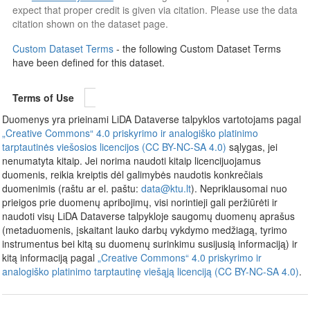
expect that proper credit is given via citation. Please use the data
citation shown on the dataset page.
Custom Dataset Terms
- the following Custom Dataset Terms
have been defined for this dataset.
Terms of Use
Duomenys yra prieinami LiDA Dataverse talpyklos vartotojams pagal
„Creative Commons“ 4.0 priskyrimo ir analogiško platinimo
tarptautinės viešosios licencijos (CC BY-NC-SA 4.0)
sąlygas, jei
nenumatyta kitaip. Jei norima naudoti kitaip licencijuojamus
duomenis, reikia kreiptis dėl galimybės naudotis konkrečiais
duomenimis (raštu ar el. paštu:
data@ktu.lt
). Nepriklausomai nuo
prieigos prie duomenų apribojimų, visi norintieji gali peržiūrėti ir
naudoti visų LiDA Dataverse talpykloje saugomų duomenų aprašus
(metaduomenis, įskaitant lauko darbų vykdymo medžiagą, tyrimo
instrumentus bei kitą su duomenų surinkimu susijusią informaciją) ir
kitą informaciją pagal
„Creative Commons“ 4.0 priskyrimo ir
analogiško platinimo tarptautinę viešąją licenciją (CC BY-NC-SA 4.0)
.