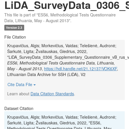
LiDA_SurveyData_0306_S
This file is part of "ESS6, Methodological Tests Questionnaire
Data, Lithuania, May - August 2013".
Version 2.3
File Citation
Krupavičius, Algis; Morkevičius, Vaidas; Telešienė, Audronė;
Šarkutė, Ligita; Žvaliauskas, Giedrius, 2022,
"LiDA_SurveyData_0306_Supplementary_Questionnaire_vB_rus_v1
ESS6, Methodological Tests Questionnaire Data, Lithuania,
May - August 2013
,
https://hdl.handle.net/21.12137/VOK6XF
,
Lithuanian Data Archive for SSH (LiDA), V2
Cite Data File
Learn about
Data Citation Standards
.
Dataset Citation
Krupavičius, Algis; Morkevičius, Vaidas; Telešienė, Audronė;
Šarkutė, Ligita; Žvaliauskas, Giedrius, 2022, "ESS6,
Methodological Tests Questionnaire Data, Lithuania, May -