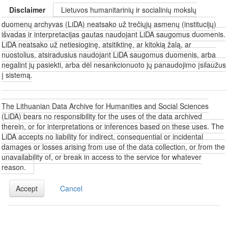
Disclaimer
Lietuvos humanitarinių ir socialinių mokslų
duomenų archyvas (LiDA) neatsako už trečiųjų asmenų (institucijų)
išvadas ir interpretacijas gautas naudojant LiDA saugomus duomenis.
LiDA neatsako už netiesioginę, atsitiktinę, ar kitokią žalą, ar
nuostolius, atsiradusius naudojant LiDA saugomus duomenis, arba
negalint jų pasiekti, arba dėl nesankcionuoto jų panaudojimo įsilaužus
į sistemą.
The Lithuanian Data Archive for Humanities and Social Sciences
(LiDA) bears no responsibility for the uses of the data archived
therein, or for interpretations or inferences based on these uses. The
LiDA accepts no liability for indirect, consequential or incidental
damages or losses arising from use of the data collection, or from the
unavailability of, or break in access to the service for whatever
reason.
Accept
Cancel