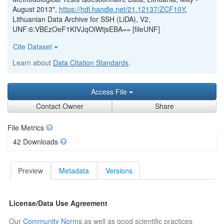
August 2013",
https://hdl.handle.net/21.12137/ZCF10Y
,
Lithuanian Data Archive for SSH (LiDA), V2,
UNF:6:VBEzOeF1KIVJqOlWtjsEBA== [fileUNF]
Cite Dataset
Learn about
Data Citation Standards
.
Access File
Contact Owner
Share
File Metrics
42 Downloads
Preview
Metadata
Versions
License/Data Use Agreement
Our
Community Norms
as well as good scientific practices