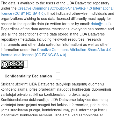
The data is available to the users of the LiDA Dataverse repository
under the
Creative Commons Attribution-ShareAlike 4.0 International
licence (CC BY-NC-SA 4.0)
, if not indicated otherwise. Individuals and
organizations wishing to use data licensed differently must apply for
access to the specific data (in written form or by email:
data@ktu.lt
).
Regardless of the data access restrictions, everyone can browse and
use all the descriptions of the data stored in the LiDA Dataverse
repository (metadata, including fieldwork resources, research
instruments and other data collection information) as well as other
information under the
Creative Commons Attribution-ShareAlike 4.0
International licence (CC BY-NC-SA 4.0)
.
Confidentiality Declaration
Siekiant užtikrinti LiDA Dataverse talpykloje saugomų duomenų
konfidencialumą, prieš pradėdami naudotis konkrečiais duomenimis,
vartotojai privalo sutikti su konfidencialumo deklaracija.
Konfidencialumo deklaracijoje LiDA Dataverse talpyklos duomenų
vartotojai įpareigojami saugoti bet kokios informacijos, prie kurios
jiems suteikiama prieiga, konfidencialumą, jei ši informacija leistų
identifikuoti konkrečius asmenis. Įspėjama, kad sąmoningas ar