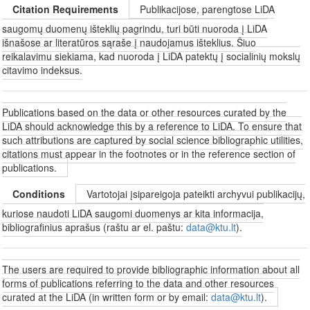
Citation Requirements
Publikacijose, parengtose LiDA
saugomų duomenų išteklių pagrindu, turi būti nuoroda į LiDA
išnašose ar literatūros sąraše į naudojamus išteklius. Šiuo
reikalavimu siekiama, kad nuoroda į LiDA patektų į socialinių mokslų
citavimo indeksus.
Publications based on the data or other resources curated by the
LiDA should acknowledge this by a reference to LiDA. To ensure that
such attributions are captured by social science bibliographic utilities,
citations must appear in the footnotes or in the reference section of
publications.
Conditions
Vartotojai įsipareigoja pateikti archyvui publikacijų,
kuriose naudoti LiDA saugomi duomenys ar kita informacija,
bibliografinius aprašus (raštu ar el. paštu:
data@ktu.lt
).
The users are required to provide bibliographic information about all
forms of publications referring to the data and other resources
curated at the LiDA (in written form or by email:
data@ktu.lt
).