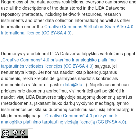
Regardless of the data access restrictions, everyone can browse and
use all the descriptions of the data stored in the LiDA Dataverse
repository (metadata, including fieldwork resources, research
instruments and other data collection information) as well as other
information under the
Creative Commons Attribution-ShareAlike 4.0
International licence (CC BY-SA 4.0)
.
Duomenys yra prieinami LiDA Dataverse talpyklos vartotojams pagal
„Creative Commons“ 4.0 priskyrimo ir analogiško platinimo
tarptautinės viešosios licencijos (CC BY-SA 4.0)
sąlygas, jei
nenumatyta kitaip. Jei norima naudoti kitaip licencijuojamus
duomenis, reikia kreiptis dėl galimybės naudotis konkrečiais
duomenimis (raštu ar el. paštu:
data@ktu.lt
). Nepriklausomai nuo
prieigos prie duomenų apribojimų, visi norintieji gali peržiūrėti ir
naudoti visų LiDA Dataverse talpykloje saugomų duomenų aprašus
(metaduomenis, įskaitant lauko darbų vykdymo medžiagą, tyrimo
instrumentus bei kitą su duomenų surinkimu susijusią informaciją) ir
kitą informaciją pagal
„Creative Commons“ 4.0 priskyrimo ir
analogiško platinimo tarptautinę viešąją licenciją (CC BY-SA 4.0)
.