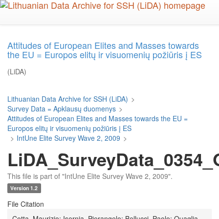
Skip
to
main
content
Attitudes of European Elites and Masses towards
the EU = Europos elitų ir visuomenių požiūris į ES
(LiDA)
Lithuanian Data Archive for SSH (LiDA)
>
Survey Data = Apklausų duomenys
>
Attitudes of European Elites and Masses towards the EU =
Europos elitų ir visuomenių požiūris į ES
>
IntUne Elite Survey Wave 2, 2009
>
LiDA_SurveyData_0354_Q
This file is part of "IntUne Elite Survey Wave 2, 2009".
Version 1.2
File Citation
Cotta, Maurizio; Isernia, Pierangelo; Bellucci, Paolo; Quaglia,