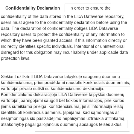
Confidentiality Declaration
In order to ensure the
confidentiality of the data stored in the LiDA Dataverse repository,
users must agree to the confidentiality declaration before using the
data. The declaration of confidentiality obliges LiDA Dataverse
repository users to protect the confidentiality of any information to
which they have been granted access, if this information directly or
indirectly identifies specific individuals. Intentional or unintentional
disregard for this obligation may incur liability under applicable data
protection laws.
Siekiant užtikrinti LiDA Dataverse talpykloje saugomų duomenų
konfidencialumą, prieš pradėdami naudotis konkrečiais duomenimis,
vartotojai privalo sutikti su konfidencialumo deklaracija.
Konfidencialumo deklaracijoje LiDA Dataverse talpyklos duomenų
vartotojai įpareigojami saugoti bet kokios informacijos, prie kurios
jiems suteikiama prieiga, konfidencialumą, jei ši informacija leistų
identifikuoti konkrečius asmenis. Įspėjama, kad sąmoningas ar
nesąmoningas šio pasižadėjimo nepaisymas užtraukia atitinkamą
atsakomybę pagal galiojančius duomenų apsaugos teisės aktus.