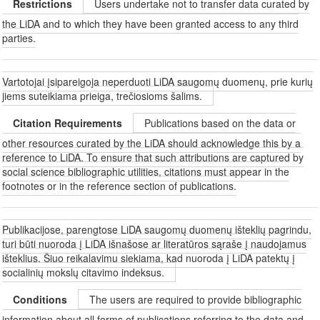
Restrictions
Users undertake not to transfer data curated by
the LiDA and to which they have been granted access to any third
parties.
Vartotojai įsipareigoja neperduoti LiDA saugomų duomenų, prie kurių
jiems suteikiama prieiga, trečiosioms šalims.
Citation Requirements
Publications based on the data or
other resources curated by the LiDA should acknowledge this by a
reference to LiDA. To ensure that such attributions are captured by
social science bibliographic utilities, citations must appear in the
footnotes or in the reference section of publications.
Publikacijose, parengtose LiDA saugomų duomenų išteklių pagrindu,
turi būti nuoroda į LiDA išnašose ar literatūros sąraše į naudojamus
išteklius. Šiuo reikalavimu siekiama, kad nuoroda į LiDA patektų į
socialinių mokslų citavimo indeksus.
Conditions
The users are required to provide bibliographic
information about all forms of publications referring to the data and