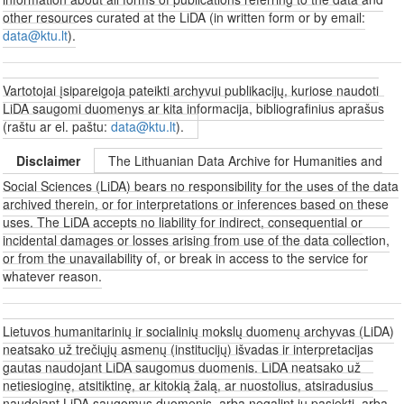
other resources curated at the LiDA (in written form or by email:
data@ktu.lt
).
Vartotojai įsipareigoja pateikti archyvui publikacijų, kuriose naudoti
LiDA saugomi duomenys ar kita informacija, bibliografinius aprašus
(raštu ar el. paštu:
data@ktu.lt
).
Disclaimer
The Lithuanian Data Archive for Humanities and
Social Sciences (LiDA) bears no responsibility for the uses of the data
archived therein, or for interpretations or inferences based on these
uses. The LiDA accepts no liability for indirect, consequential or
incidental damages or losses arising from use of the data collection,
or from the unavailability of, or break in access to the service for
whatever reason.
Lietuvos humanitarinių ir socialinių mokslų duomenų archyvas (LiDA)
neatsako už trečiųjų asmenų (institucijų) išvadas ir interpretacijas
gautas naudojant LiDA saugomus duomenis. LiDA neatsako už
netiesioginę, atsitiktinę, ar kitokią žalą, ar nuostolius, atsiradusius
naudojant LiDA saugomus duomenis, arba negalint jų pasiekti, arba