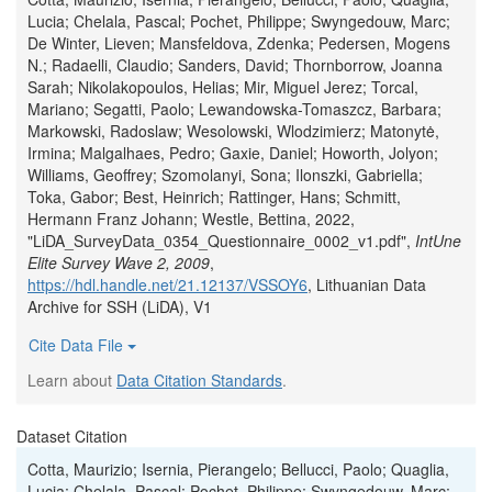
Lucia; Chelala, Pascal; Pochet, Philippe; Swyngedouw, Marc;
De Winter, Lieven; Mansfeldova, Zdenka; Pedersen, Mogens
N.; Radaelli, Claudio; Sanders, David; Thornborrow, Joanna
Sarah; Nikolakopoulos, Helias; Mir, Miguel Jerez; Torcal,
Mariano; Segatti, Paolo; Lewandowska-Tomaszcz, Barbara;
Markowski, Radoslaw; Wesolowski, Wlodzimierz; Matonytė,
Irmina; Malgalhaes, Pedro; Gaxie, Daniel; Howorth, Jolyon;
Williams, Geoffrey; Szomolanyi, Sona; Ilonszki, Gabriella;
Toka, Gabor; Best, Heinrich; Rattinger, Hans; Schmitt,
Hermann Franz Johann; Westle, Bettina, 2022,
"LiDA_SurveyData_0354_Questionnaire_0002_v1.pdf",
IntUne
Elite Survey Wave 2, 2009
,
https://hdl.handle.net/21.12137/VSSOY6
, Lithuanian Data
Archive for SSH (LiDA), V1
Cite Data File
Learn about
Data Citation Standards
.
Dataset Citation
Cotta, Maurizio; Isernia, Pierangelo; Bellucci, Paolo; Quaglia,
Lucia; Chelala, Pascal; Pochet, Philippe; Swyngedouw, Marc;