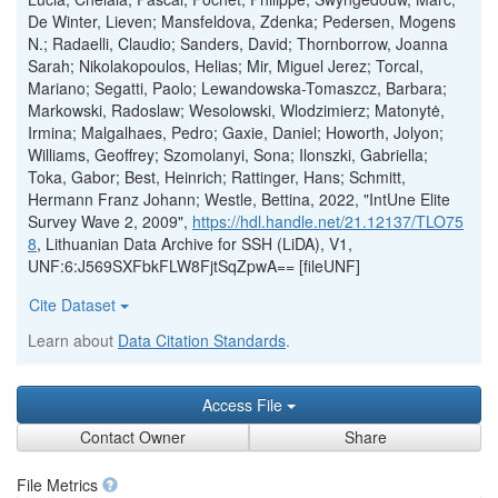
De Winter, Lieven; Mansfeldova, Zdenka; Pedersen, Mogens
N.; Radaelli, Claudio; Sanders, David; Thornborrow, Joanna
Sarah; Nikolakopoulos, Helias; Mir, Miguel Jerez; Torcal,
Mariano; Segatti, Paolo; Lewandowska-Tomaszcz, Barbara;
Markowski, Radoslaw; Wesolowski, Wlodzimierz; Matonytė,
Irmina; Malgalhaes, Pedro; Gaxie, Daniel; Howorth, Jolyon;
Williams, Geoffrey; Szomolanyi, Sona; Ilonszki, Gabriella;
Toka, Gabor; Best, Heinrich; Rattinger, Hans; Schmitt,
Hermann Franz Johann; Westle, Bettina, 2022, "IntUne Elite
Survey Wave 2, 2009",
https://hdl.handle.net/21.12137/TLO75
8
, Lithuanian Data Archive for SSH (LiDA), V1,
UNF:6:J569SXFbkFLW8FjtSqZpwA== [fileUNF]
Cite Dataset
Learn about
Data Citation Standards
.
Access File
Contact Owner
Share
File Metrics