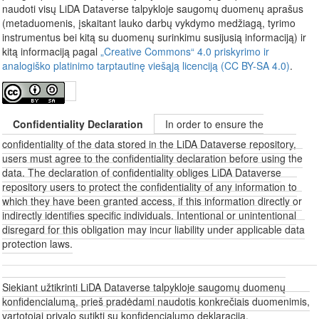
naudoti visų LiDA Dataverse talpykloje saugomų duomenų aprašus
(metaduomenis, įskaitant lauko darbų vykdymo medžiagą, tyrimo
instrumentus bei kitą su duomenų surinkimu susijusią informaciją) ir
kitą informaciją pagal
„Creative Commons“ 4.0 priskyrimo ir
analogiško platinimo tarptautinę viešąją licenciją (CC BY-SA 4.0)
.
Confidentiality Declaration
In order to ensure the
confidentiality of the data stored in the LiDA Dataverse repository,
users must agree to the confidentiality declaration before using the
data. The declaration of confidentiality obliges LiDA Dataverse
repository users to protect the confidentiality of any information to
which they have been granted access, if this information directly or
indirectly identifies specific individuals. Intentional or unintentional
disregard for this obligation may incur liability under applicable data
protection laws.
Siekiant užtikrinti LiDA Dataverse talpykloje saugomų duomenų
konfidencialumą, prieš pradėdami naudotis konkrečiais duomenimis,
vartotojai privalo sutikti su konfidencialumo deklaracija.