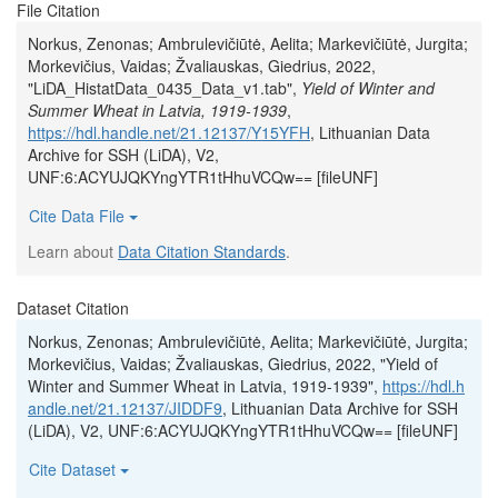
File Citation
Norkus, Zenonas; Ambrulevičiūtė, Aelita; Markevičiūtė, Jurgita;
Morkevičius, Vaidas; Žvaliauskas, Giedrius, 2022,
"LiDA_HistatData_0435_Data_v1.tab",
Yield of Winter and
Summer Wheat in Latvia, 1919-1939
,
https://hdl.handle.net/21.12137/Y15YFH
, Lithuanian Data
Archive for SSH (LiDA), V2,
UNF:6:ACYUJQKYngYTR1tHhuVCQw== [fileUNF]
Cite Data File
Learn about
Data Citation Standards
.
Dataset Citation
Norkus, Zenonas; Ambrulevičiūtė, Aelita; Markevičiūtė, Jurgita;
Morkevičius, Vaidas; Žvaliauskas, Giedrius, 2022, "Yield of
Winter and Summer Wheat in Latvia, 1919-1939",
https://hdl.h
andle.net/21.12137/JIDDF9
, Lithuanian Data Archive for SSH
(LiDA), V2, UNF:6:ACYUJQKYngYTR1tHhuVCQw== [fileUNF]
Cite Dataset