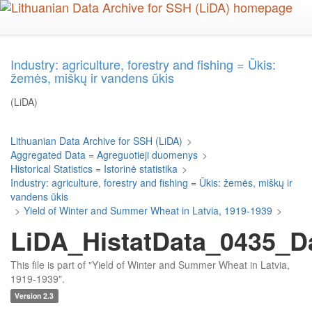
Skip
to
main
content
Industry: agriculture, forestry and fishing = Ūkis:
žemės, miškų ir vandens ūkis
(LiDA)
Lithuanian Data Archive for SSH (LiDA)
>
Aggregated Data = Agreguotieji duomenys
>
Historical Statistics = Istorinė statistika
>
Industry: agriculture, forestry and fishing = Ūkis: žemės, miškų ir
vandens ūkis
>
Yield of Winter and Summer Wheat in Latvia, 1919-1939
>
LiDA_HistatData_0435_D
This file is part of "Yield of Winter and Summer Wheat in Latvia,
1919-1939".
Version 2.3