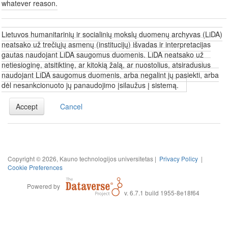
whatever reason.
Lietuvos humanitarinių ir socialinių mokslų duomenų archyvas (LiDA)
neatsako už trečiųjų asmenų (institucijų) išvadas ir interpretacijas
gautas naudojant LiDA saugomus duomenis. LiDA neatsako už
netiesioginę, atsitiktinę, ar kitokią žalą, ar nuostolius, atsiradusius
naudojant LiDA saugomus duomenis, arba negalint jų pasiekti, arba
dėl nesankcionuoto jų panaudojimo įsilaužus į sistemą.
Accept
Cancel
Copyright © 2026, Kauno technologijos universitetas |
Privacy Policy
|
Cookie Preferences
Powered by
v. 6.7.1 build 1955-8e18f64