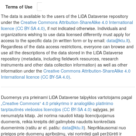
Terms of Use
The data is available to the users of the LiDA Dataverse repository
under the
Creative Commons Attribution-ShareAlike 4.0 International
licence (CC BY-SA 4.0)
, if not indicated otherwise. Individuals and
organizations wishing to use data licensed differently must apply for
access to the specific data (in written form or by email:
data@ktu.lt
).
Regardless of the data access restrictions, everyone can browse and
use all the descriptions of the data stored in the LiDA Dataverse
repository (metadata, including fieldwork resources, research
instruments and other data collection information) as well as other
information under the
Creative Commons Attribution-ShareAlike 4.0
International licence (CC BY-SA 4.0)
.
Duomenys yra prieinami LiDA Dataverse talpyklos vartotojams pagal
„Creative Commons“ 4.0 priskyrimo ir analogiško platinimo
tarptautinės viešosios licencijos (CC BY-SA 4.0)
sąlygas, jei
nenumatyta kitaip. Jei norima naudoti kitaip licencijuojamus
duomenis, reikia kreiptis dėl galimybės naudotis konkrečiais
duomenimis (raštu ar el. paštu:
data@ktu.lt
). Nepriklausomai nuo
prieigos prie duomenų apribojimų, visi norintieji gali peržiūrėti ir