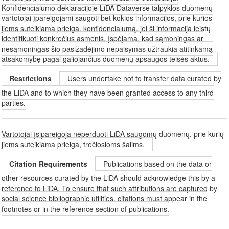
Konfidencialumo deklaracijoje LiDA Dataverse talpyklos duomenų
vartotojai įpareigojami saugoti bet kokios informacijos, prie kurios
jiems suteikiama prieiga, konfidencialumą, jei ši informacija leistų
identifikuoti konkrečius asmenis. Įspėjama, kad sąmoningas ar
nesąmoningas šio pasižadėjimo nepaisymas užtraukia atitinkamą
atsakomybę pagal galiojančius duomenų apsaugos teisės aktus.
Restrictions
Users undertake not to transfer data curated by
the LiDA and to which they have been granted access to any third
parties.
Vartotojai įsipareigoja neperduoti LiDA saugomų duomenų, prie kurių
jiems suteikiama prieiga, trečiosioms šalims.
Citation Requirements
Publications based on the data or
other resources curated by the LiDA should acknowledge this by a
reference to LiDA. To ensure that such attributions are captured by
social science bibliographic utilities, citations must appear in the
footnotes or in the reference section of publications.