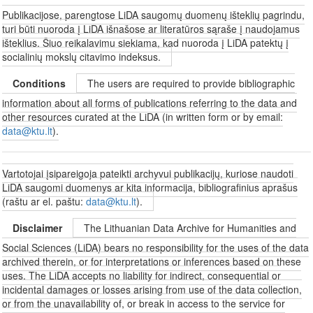
Publikacijose, parengtose LiDA saugomų duomenų išteklių pagrindu,
turi būti nuoroda į LiDA išnašose ar literatūros sąraše į naudojamus
išteklius. Šiuo reikalavimu siekiama, kad nuoroda į LiDA patektų į
socialinių mokslų citavimo indeksus.
Conditions
The users are required to provide bibliographic
information about all forms of publications referring to the data and
other resources curated at the LiDA (in written form or by email:
data@ktu.lt
).
Vartotojai įsipareigoja pateikti archyvui publikacijų, kuriose naudoti
LiDA saugomi duomenys ar kita informacija, bibliografinius aprašus
(raštu ar el. paštu:
data@ktu.lt
).
Disclaimer
The Lithuanian Data Archive for Humanities and
Social Sciences (LiDA) bears no responsibility for the uses of the data
archived therein, or for interpretations or inferences based on these
uses. The LiDA accepts no liability for indirect, consequential or
incidental damages or losses arising from use of the data collection,
or from the unavailability of, or break in access to the service for