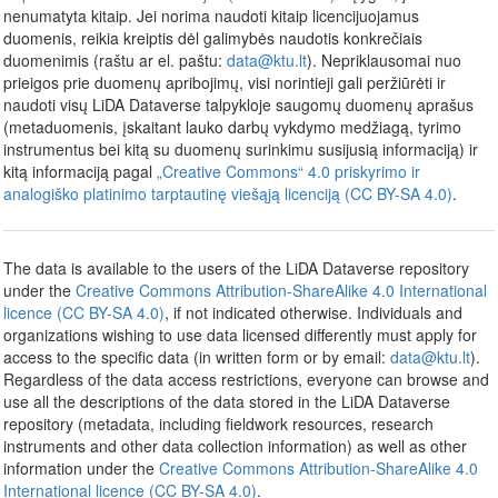
nenumatyta kitaip. Jei norima naudoti kitaip licencijuojamus
duomenis, reikia kreiptis dėl galimybės naudotis konkrečiais
duomenimis (raštu ar el. paštu:
data@ktu.lt
). Nepriklausomai nuo
prieigos prie duomenų apribojimų, visi norintieji gali peržiūrėti ir
naudoti visų LiDA Dataverse talpykloje saugomų duomenų aprašus
(metaduomenis, įskaitant lauko darbų vykdymo medžiagą, tyrimo
instrumentus bei kitą su duomenų surinkimu susijusią informaciją) ir
kitą informaciją pagal
„Creative Commons“ 4.0 priskyrimo ir
analogiško platinimo tarptautinę viešąją licenciją (CC BY-SA 4.0)
.
The data is available to the users of the LiDA Dataverse repository
under the
Creative Commons Attribution-ShareAlike 4.0 International
licence (CC BY-SA 4.0)
, if not indicated otherwise. Individuals and
organizations wishing to use data licensed differently must apply for
access to the specific data (in written form or by email:
data@ktu.lt
).
Regardless of the data access restrictions, everyone can browse and
use all the descriptions of the data stored in the LiDA Dataverse
repository (metadata, including fieldwork resources, research
instruments and other data collection information) as well as other
information under the
Creative Commons Attribution-ShareAlike 4.0
International licence (CC BY-SA 4.0)
.