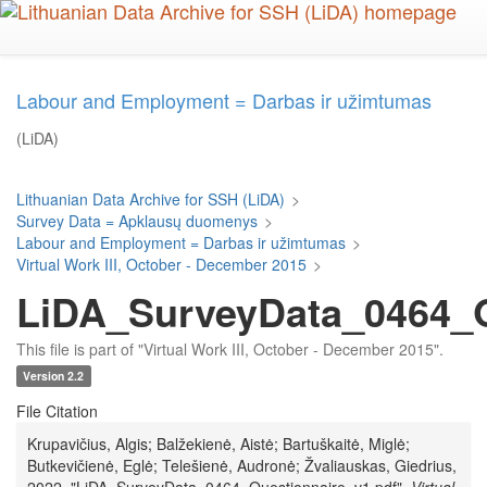
Skip
to
main
content
Labour and Employment = Darbas ir užimtumas
(LiDA)
Lithuanian Data Archive for SSH (LiDA)
>
Survey Data = Apklausų duomenys
>
Labour and Employment = Darbas ir užimtumas
>
Virtual Work III, October - December 2015
>
LiDA_SurveyData_0464_Q
This file is part of "Virtual Work III, October - December 2015".
Version 2.2
File Citation
Krupavičius, Algis; Balžekienė, Aistė; Bartuškaitė, Miglė;
Butkevičienė, Eglė; Telešienė, Audronė; Žvaliauskas, Giedrius,