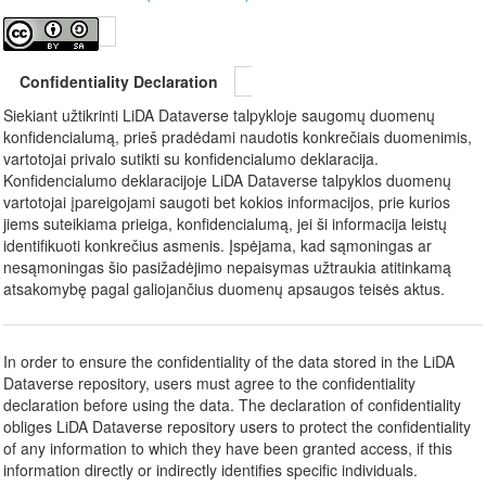
Confidentiality Declaration
Siekiant užtikrinti LiDA Dataverse talpykloje saugomų duomenų
konfidencialumą, prieš pradėdami naudotis konkrečiais duomenimis,
vartotojai privalo sutikti su konfidencialumo deklaracija.
Konfidencialumo deklaracijoje LiDA Dataverse talpyklos duomenų
vartotojai įpareigojami saugoti bet kokios informacijos, prie kurios
jiems suteikiama prieiga, konfidencialumą, jei ši informacija leistų
identifikuoti konkrečius asmenis. Įspėjama, kad sąmoningas ar
nesąmoningas šio pasižadėjimo nepaisymas užtraukia atitinkamą
atsakomybę pagal galiojančius duomenų apsaugos teisės aktus.
In order to ensure the confidentiality of the data stored in the LiDA
Dataverse repository, users must agree to the confidentiality
declaration before using the data. The declaration of confidentiality
obliges LiDA Dataverse repository users to protect the confidentiality
of any information to which they have been granted access, if this
information directly or indirectly identifies specific individuals.