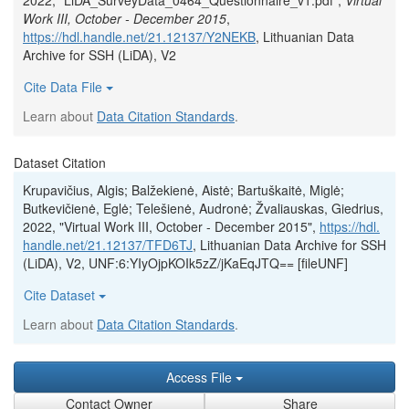
2022, "LiDA_SurveyData_0464_Questionnaire_v1.pdf",
Virtual
Work III, October - December 2015
,
https://hdl.handle.net/21.12137/Y2NEKB
, Lithuanian Data
Archive for SSH (LiDA), V2
Cite Data File
Learn about
Data Citation Standards
.
Dataset Citation
Krupavičius, Algis; Balžekienė, Aistė; Bartuškaitė, Miglė;
Butkevičienė, Eglė; Telešienė, Audronė; Žvaliauskas, Giedrius,
2022, "Virtual Work III, October - December 2015",
https://hdl.
handle.net/21.12137/TFD6TJ
, Lithuanian Data Archive for SSH
(LiDA), V2, UNF:6:YIyOjpKOIk5zZ/jKaEqJTQ== [fileUNF]
Cite Dataset
Learn about
Data Citation Standards
.
Access File
Contact Owner
Share