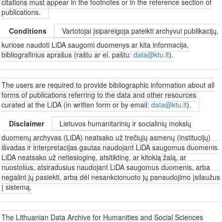
citations must appear in the footnotes or in the reference section of
publications.
Conditions
Vartotojai įsipareigoja pateikti archyvui publikacijų,
kuriose naudoti LiDA saugomi duomenys ar kita informacija,
bibliografinius aprašus (raštu ar el. paštu:
data@ktu.lt
).
The users are required to provide bibliographic information about all
forms of publications referring to the data and other resources
curated at the LiDA (in written form or by email:
data@ktu.lt
).
Disclaimer
Lietuvos humanitarinių ir socialinių mokslų
duomenų archyvas (LiDA) neatsako už trečiųjų asmenų (institucijų)
išvadas ir interpretacijas gautas naudojant LiDA saugomus duomenis.
LiDA neatsako už netiesioginę, atsitiktinę, ar kitokią žalą, ar
nuostolius, atsiradusius naudojant LiDA saugomus duomenis, arba
negalint jų pasiekti, arba dėl nesankcionuoto jų panaudojimo įsilaužus
į sistemą.
The Lithuanian Data Archive for Humanities and Social Sciences