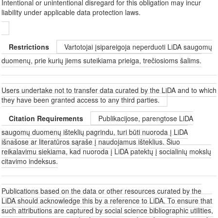
Intentional or unintentional disregard for this obligation may incur
liability under applicable data protection laws.
Restrictions
Vartotojai įsipareigoja neperduoti LiDA saugomų
duomenų, prie kurių jiems suteikiama prieiga, trečiosioms šalims.
Users undertake not to transfer data curated by the LiDA and to which
they have been granted access to any third parties.
Citation Requirements
Publikacijose, parengtose LiDA
saugomų duomenų išteklių pagrindu, turi būti nuoroda į LiDA
išnašose ar literatūros sąraše į naudojamus išteklius. Šiuo
reikalavimu siekiama, kad nuoroda į LiDA patektų į socialinių mokslų
citavimo indeksus.
Publications based on the data or other resources curated by the
LiDA should acknowledge this by a reference to LiDA. To ensure that
such attributions are captured by social science bibliographic utilities,