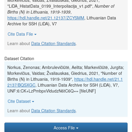
Morkevičius, Vaidas; Žvaliauskas, Giedrius, 2021,
"LiDA_HistatData_0199_Interpoliacija_v1.pdf",
Number of
Births (N) in Lithuania, 1919-1939
,
https://hdl.handle.net/21.12137/ZCYSMM
, Lithuanian Data
Archive for SSH (LiDA), V7
Cite Data File
Learn about
Data Citation Standards
.
Dataset Citation
Norkus, Zenonas; Ambrulevičiūtė, Aelita; Markevičiūtė, Jurgita;
Morkevičius, Vaidas; Žvaliauskas, Giedrius, 2021, "Number of
Births (N) in Lithuania, 1919-1939",
https://hdl.handle.net/21.1
2137/BQSXGC
, Lithuanian Data Archive for SSH (LiDA), V7,
UNF:6:CK+LzPmbpxVldudzN6tC6Q== [fileUNF]
Cite Dataset
Learn about
Data Citation Standards
.
Access File