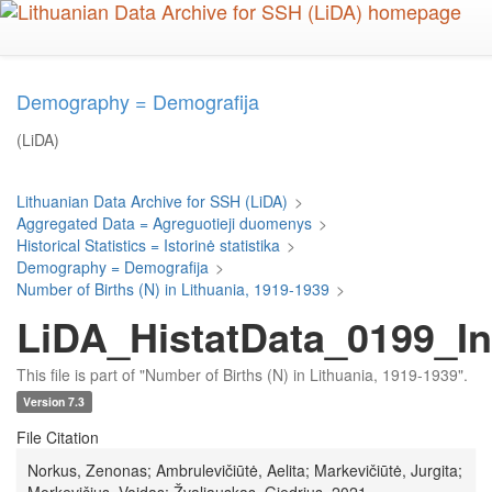
Skip
to
main
content
Demography = Demografija
(LiDA)
Lithuanian Data Archive for SSH (LiDA)
>
Aggregated Data = Agreguotieji duomenys
>
Historical Statistics = Istorinė statistika
>
Demography = Demografija
>
Number of Births (N) in Lithuania, 1919-1939
>
LiDA_HistatData_0199_Int
This file is part of "Number of Births (N) in Lithuania, 1919-1939".
Version 7.3
File Citation
Norkus, Zenonas; Ambrulevičiūtė, Aelita; Markevičiūtė, Jurgita;