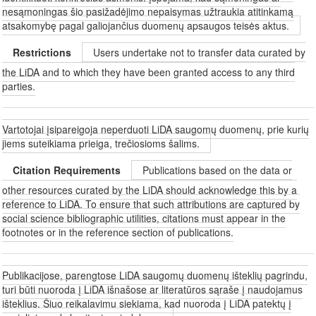
nesąmoningas šio pasižadėjimo nepaisymas užtraukia atitinkamą
atsakomybę pagal galiojančius duomenų apsaugos teisės aktus.
Restrictions
Users undertake not to transfer data curated by
the LiDA and to which they have been granted access to any third
parties.
Vartotojai įsipareigoja neperduoti LiDA saugomų duomenų, prie kurių
jiems suteikiama prieiga, trečiosioms šalims.
Citation Requirements
Publications based on the data or
other resources curated by the LiDA should acknowledge this by a
reference to LiDA. To ensure that such attributions are captured by
social science bibliographic utilities, citations must appear in the
footnotes or in the reference section of publications.
Publikacijose, parengtose LiDA saugomų duomenų išteklių pagrindu,
turi būti nuoroda į LiDA išnašose ar literatūros sąraše į naudojamus
išteklius. Šiuo reikalavimu siekiama, kad nuoroda į LiDA patektų į