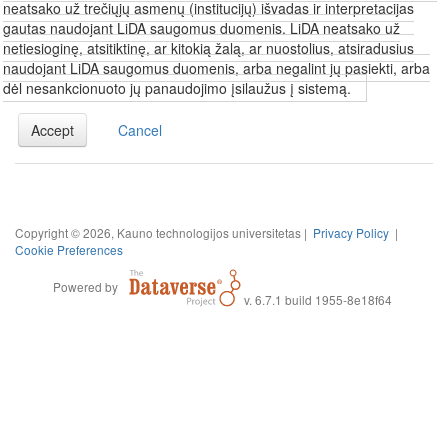
neatsako už trečiųjų asmenų (institucijų) išvadas ir interpretacijas
gautas naudojant LiDA saugomus duomenis. LiDA neatsako už
netiesioginę, atsitiktinę, ar kitokią žalą, ar nuostolius, atsiradusius
naudojant LiDA saugomus duomenis, arba negalint jų pasiekti, arba
dėl nesankcionuoto jų panaudojimo įsilaužus į sistemą.
Accept
Cancel
Copyright © 2026, Kauno technologijos universitetas |
Privacy Policy
|
Cookie Preferences
Powered by
v. 6.7.1 build 1955-8e18f64