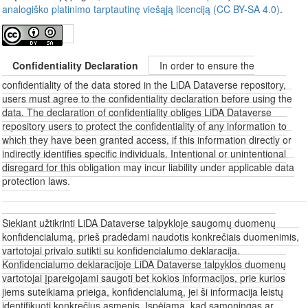
analogiško platinimo tarptautinę viešąją licenciją (CC BY-SA 4.0)
.
Confidentiality Declaration
In order to ensure the
confidentiality of the data stored in the LiDA Dataverse repository,
users must agree to the confidentiality declaration before using the
data. The declaration of confidentiality obliges LiDA Dataverse
repository users to protect the confidentiality of any information to
which they have been granted access, if this information directly or
indirectly identifies specific individuals. Intentional or unintentional
disregard for this obligation may incur liability under applicable data
protection laws.
Siekiant užtikrinti LiDA Dataverse talpykloje saugomų duomenų
konfidencialumą, prieš pradėdami naudotis konkrečiais duomenimis,
vartotojai privalo sutikti su konfidencialumo deklaracija.
Konfidencialumo deklaracijoje LiDA Dataverse talpyklos duomenų
vartotojai įpareigojami saugoti bet kokios informacijos, prie kurios
jiems suteikiama prieiga, konfidencialumą, jei ši informacija leistų
identifikuoti konkrečius asmenis. Įspėjama, kad sąmoningas ar