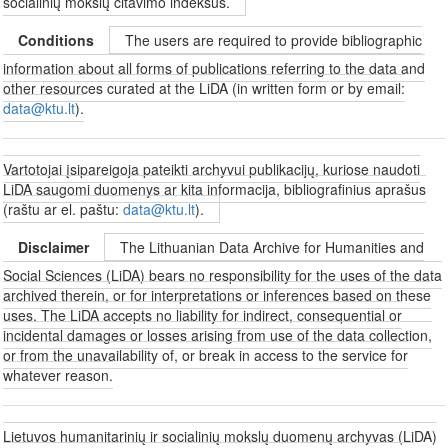
socialinių mokslų citavimo indeksus.
Conditions
The users are required to provide bibliographic
information about all forms of publications referring to the data and
other resources curated at the LiDA (in written form or by email:
data@ktu.lt
).
Vartotojai įsipareigoja pateikti archyvui publikacijų, kuriose naudoti
LiDA saugomi duomenys ar kita informacija, bibliografinius aprašus
(raštu ar el. paštu:
data@ktu.lt
).
Disclaimer
The Lithuanian Data Archive for Humanities and
Social Sciences (LiDA) bears no responsibility for the uses of the data
archived therein, or for interpretations or inferences based on these
uses. The LiDA accepts no liability for indirect, consequential or
incidental damages or losses arising from use of the data collection,
or from the unavailability of, or break in access to the service for
whatever reason.
Lietuvos humanitarinių ir socialinių mokslų duomenų archyvas (LiDA)