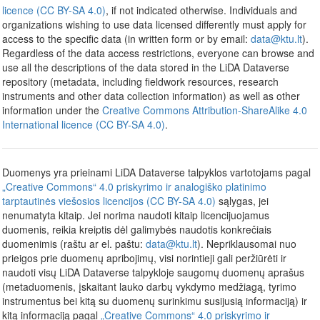
licence (CC BY-SA 4.0)
, if not indicated otherwise. Individuals and
organizations wishing to use data licensed differently must apply for
access to the specific data (in written form or by email:
data@ktu.lt
).
Regardless of the data access restrictions, everyone can browse and
use all the descriptions of the data stored in the LiDA Dataverse
repository (metadata, including fieldwork resources, research
instruments and other data collection information) as well as other
information under the
Creative Commons Attribution-ShareAlike 4.0
International licence (CC BY-SA 4.0)
.
Duomenys yra prieinami LiDA Dataverse talpyklos vartotojams pagal
„Creative Commons“ 4.0 priskyrimo ir analogiško platinimo
tarptautinės viešosios licencijos (CC BY-SA 4.0)
sąlygas, jei
nenumatyta kitaip. Jei norima naudoti kitaip licencijuojamus
duomenis, reikia kreiptis dėl galimybės naudotis konkrečiais
duomenimis (raštu ar el. paštu:
data@ktu.lt
). Nepriklausomai nuo
prieigos prie duomenų apribojimų, visi norintieji gali peržiūrėti ir
naudoti visų LiDA Dataverse talpykloje saugomų duomenų aprašus
(metaduomenis, įskaitant lauko darbų vykdymo medžiagą, tyrimo
instrumentus bei kitą su duomenų surinkimu susijusią informaciją) ir
kitą informaciją pagal
„Creative Commons“ 4.0 priskyrimo ir