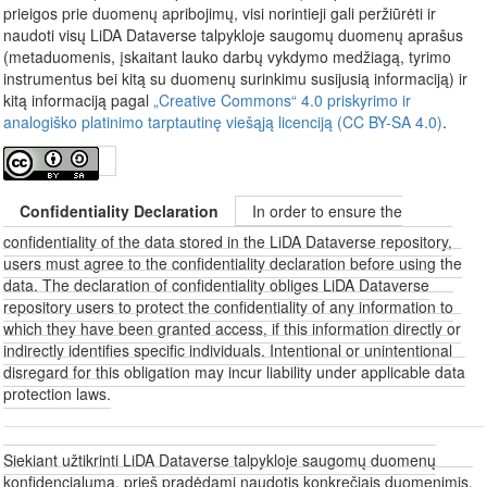
prieigos prie duomenų apribojimų, visi norintieji gali peržiūrėti ir
naudoti visų LiDA Dataverse talpykloje saugomų duomenų aprašus
(metaduomenis, įskaitant lauko darbų vykdymo medžiagą, tyrimo
instrumentus bei kitą su duomenų surinkimu susijusią informaciją) ir
kitą informaciją pagal
„Creative Commons“ 4.0 priskyrimo ir
analogiško platinimo tarptautinę viešąją licenciją (CC BY-SA 4.0)
.
Confidentiality Declaration
In order to ensure the
confidentiality of the data stored in the LiDA Dataverse repository,
users must agree to the confidentiality declaration before using the
data. The declaration of confidentiality obliges LiDA Dataverse
repository users to protect the confidentiality of any information to
which they have been granted access, if this information directly or
indirectly identifies specific individuals. Intentional or unintentional
disregard for this obligation may incur liability under applicable data
protection laws.
Siekiant užtikrinti LiDA Dataverse talpykloje saugomų duomenų
konfidencialumą, prieš pradėdami naudotis konkrečiais duomenimis,