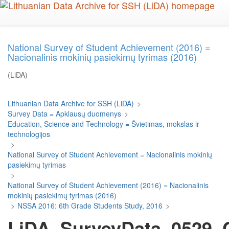
Skip
to
main
content
National Survey of Student Achievement (2016) =
Nacionalinis mokinių pasiekimų tyrimas (2016)
(LiDA)
Lithuanian Data Archive for SSH (LiDA)
>
Survey Data = Apklausų duomenys
>
Education, Science and Technology = Švietimas, mokslas ir
technologijos
>
National Survey of Student Achievement = Nacionalinis mokinių
pasiekimų tyrimas
>
National Survey of Student Achievement (2016) = Nacionalinis
mokinių pasiekimų tyrimas (2016)
>
NSSA 2016: 6th Grade Students Study, 2016
>
LiDA_SurveyData_0529_