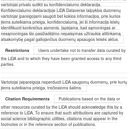
vartotojai privalo sutikti su konfidencialumo deklaracija.
Konfidencialumo deklaracijoje LiDA Dataverse talpyklos duomenų
vartotojai įpareigojami saugoti bet kokios informacijos, prie kurios
jiems suteikiama prieiga, konfidencialumą, jei ši informacija leistų
identifikuoti konkrečius asmenis. Įspėjama, kad sąmoningas ar
nesąmoningas šio pasižadėjimo nepaisymas užtraukia atitinkamą
atsakomybę pagal galiojančius duomenų apsaugos teisės aktus.
Restrictions
Users undertake not to transfer data curated by
the LiDA and to which they have been granted access to any third
parties.
Vartotojai įsipareigoja neperduoti LiDA saugomų duomenų, prie kurių
jiems suteikiama prieiga, trečiosioms šalims.
Citation Requirements
Publications based on the data or
other resources curated by the LiDA should acknowledge this by a
reference to LiDA. To ensure that such attributions are captured by
social science bibliographic utilities, citations must appear in the
footnotes or in the reference section of publications.