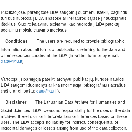
Publikacijose, parengtose LiDA saugomų duomenų išteklių pagrindu,
turi būti nuoroda į LiDA išnašose ar literatūros sąraše į naudojamus
išteklius. Šiuo reikalavimu siekiama, kad nuoroda į LiDA patektų į
socialinių mokslų citavimo indeksus.
Conditions
The users are required to provide bibliographic
information about all forms of publications referring to the data and
other resources curated at the LiDA (in written form or by email:
data@ktu.lt
).
Vartotojai įsipareigoja pateikti archyvui publikacijų, kuriose naudoti
LiDA saugomi duomenys ar kita informacija, bibliografinius aprašus
(raštu ar el. paštu:
data@ktu.lt
).
Disclaimer
The Lithuanian Data Archive for Humanities and
Social Sciences (LiDA) bears no responsibility for the uses of the data
archived therein, or for interpretations or inferences based on these
uses. The LiDA accepts no liability for indirect, consequential or
incidental damages or losses arising from use of the data collection,