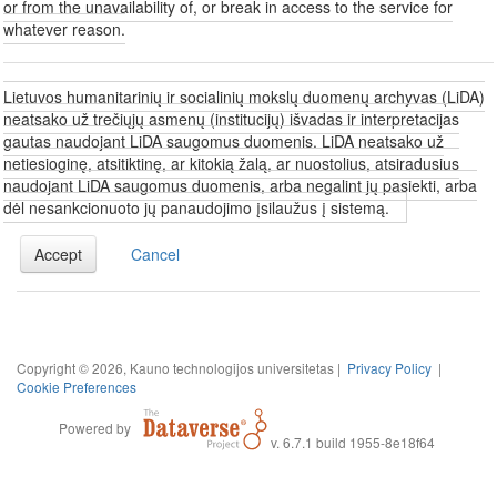
or from the unavailability of, or break in access to the service for
whatever reason.
Lietuvos humanitarinių ir socialinių mokslų duomenų archyvas (LiDA)
neatsako už trečiųjų asmenų (institucijų) išvadas ir interpretacijas
gautas naudojant LiDA saugomus duomenis. LiDA neatsako už
netiesioginę, atsitiktinę, ar kitokią žalą, ar nuostolius, atsiradusius
naudojant LiDA saugomus duomenis, arba negalint jų pasiekti, arba
dėl nesankcionuoto jų panaudojimo įsilaužus į sistemą.
Accept
Cancel
Copyright © 2026, Kauno technologijos universitetas |
Privacy Policy
|
Cookie Preferences
Powered by
v. 6.7.1 build 1955-8e18f64