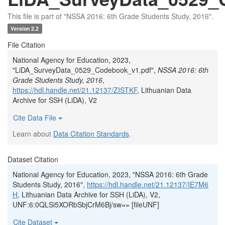
This file is part of "NSSA 2016: 6th Grade Students Study, 2016".
Version 2.2
File Citation
National Agency for Education, 2023,
"LiDA_SurveyData_0529_Codebook_v1.pdf",
NSSA 2016: 6th
Grade Students Study, 2016
,
https://hdl.handle.net/21.12137/ZISTKF
, Lithuanian Data
Archive for SSH (LiDA), V2
Cite Data File
Learn about
Data Citation Standards
.
Dataset Citation
National Agency for Education, 2023, "NSSA 2016: 6th Grade
Students Study, 2016",
https://hdl.handle.net/21.12137/IE7M6
H
, Lithuanian Data Archive for SSH (LiDA), V2,
UNF:6:0QLSi5XORbSbjCrM6Bj/sw== [fileUNF]
Cite Dataset