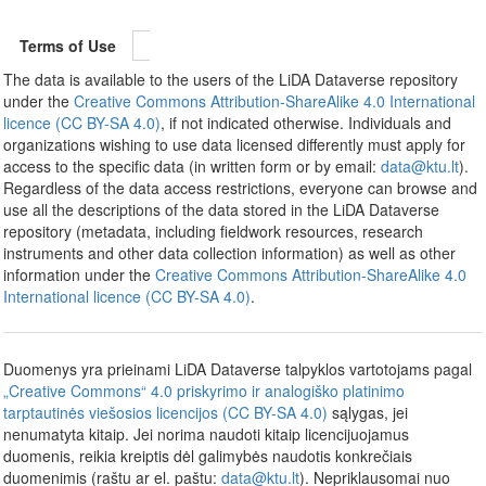
Terms of Use
The data is available to the users of the LiDA Dataverse repository
under the
Creative Commons Attribution-ShareAlike 4.0 International
licence (CC BY-SA 4.0)
, if not indicated otherwise. Individuals and
organizations wishing to use data licensed differently must apply for
access to the specific data (in written form or by email:
data@ktu.lt
).
Regardless of the data access restrictions, everyone can browse and
use all the descriptions of the data stored in the LiDA Dataverse
repository (metadata, including fieldwork resources, research
instruments and other data collection information) as well as other
information under the
Creative Commons Attribution-ShareAlike 4.0
International licence (CC BY-SA 4.0)
.
Duomenys yra prieinami LiDA Dataverse talpyklos vartotojams pagal
„Creative Commons“ 4.0 priskyrimo ir analogiško platinimo
tarptautinės viešosios licencijos (CC BY-SA 4.0)
sąlygas, jei
nenumatyta kitaip. Jei norima naudoti kitaip licencijuojamus
duomenis, reikia kreiptis dėl galimybės naudotis konkrečiais
duomenimis (raštu ar el. paštu:
data@ktu.lt
). Nepriklausomai nuo