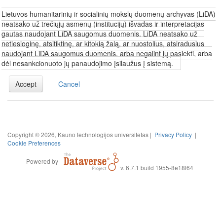
Lietuvos humanitarinių ir socialinių mokslų duomenų archyvas (LiDA)
neatsako už trečiųjų asmenų (institucijų) išvadas ir interpretacijas
gautas naudojant LiDA saugomus duomenis. LiDA neatsako už
netiesioginę, atsitiktinę, ar kitokią žalą, ar nuostolius, atsiradusius
naudojant LiDA saugomus duomenis, arba negalint jų pasiekti, arba
dėl nesankcionuoto jų panaudojimo įsilaužus į sistemą.
Accept
Cancel
Copyright © 2026, Kauno technologijos universitetas |
Privacy Policy
|
Cookie Preferences
Powered by
v. 6.7.1 build 1955-8e18f64