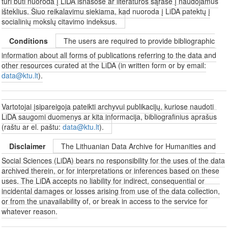
turi būti nuoroda į LiDA išnašose ar literatūros sąraše į naudojamus
išteklius. Šiuo reikalavimu siekiama, kad nuoroda į LiDA patektų į
socialinių mokslų citavimo indeksus.
Conditions
The users are required to provide bibliographic
information about all forms of publications referring to the data and
other resources curated at the LiDA (in written form or by email:
data@ktu.lt
).
Vartotojai įsipareigoja pateikti archyvui publikacijų, kuriose naudoti
LiDA saugomi duomenys ar kita informacija, bibliografinius aprašus
(raštu ar el. paštu:
data@ktu.lt
).
Disclaimer
The Lithuanian Data Archive for Humanities and
Social Sciences (LiDA) bears no responsibility for the uses of the data
archived therein, or for interpretations or inferences based on these
uses. The LiDA accepts no liability for indirect, consequential or
incidental damages or losses arising from use of the data collection,
or from the unavailability of, or break in access to the service for
whatever reason.