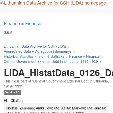
Skip
to
main
content
Finance = Finansai
(LiDA)
Lithuanian Data Archive for SSH (LiDA)
>
Aggregated Data = Agreguotieji duomenys
>
Historical Statistics = Istorinė statistika
>
Finance = Finansai
>
Central Government External Debt in Lithuania, 1919-1939
>
LiDA_HistatData_0126_D
This file is part of "Central Government External Debt in Lithuania,
1919-1939".
Version 3.3
File Citation
Norkus, Zenonas; Ambrulevičiūtė, Aelita; Markevičiūtė, Jurgita;