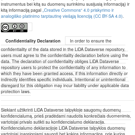
instrumentus bei kitą su duomenų surinkimu susijusią informaciją) ir
kitą informaciją pagal
„Creative Commons“ 4.0 priskyrimo ir
analogiško platinimo tarptautinę viešąją licenciją (CC BY-SA 4.0)
.
Confidentiality Declaration
In order to ensure the
confidentiality of the data stored in the LiDA Dataverse repository,
users must agree to the confidentiality declaration before using the
data. The declaration of confidentiality obliges LiDA Dataverse
repository users to protect the confidentiality of any information to
which they have been granted access, if this information directly or
indirectly identifies specific individuals. Intentional or unintentional
disregard for this obligation may incur liability under applicable data
protection laws.
Siekiant užtikrinti LiDA Dataverse talpykloje saugomų duomenų
konfidencialumą, prieš pradėdami naudotis konkrečiais duomenimis,
vartotojai privalo sutikti su konfidencialumo deklaracija.
Konfidencialumo deklaracijoje LiDA Dataverse talpyklos duomenų
vartotojai įpareigojami saugoti bet kokios informacijos, prie kurios