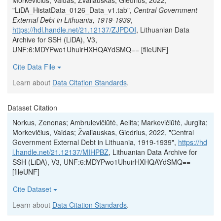
Morkevičius, Vaidas; Žvaliauskas, Giedrius, 2022,
"LiDA_HistatData_0126_Data_v1.tab",
Central Government
External Debt in Lithuania, 1919-1939
,
https://hdl.handle.net/21.12137/ZJPDOI
, Lithuanian Data
Archive for SSH (LiDA), V3,
UNF:6:MDYPwo1UhuirHXHQAYdSMQ== [fileUNF]
Cite Data File
Learn about
Data Citation Standards
.
Dataset Citation
Norkus, Zenonas; Ambrulevičiūtė, Aelita; Markevičiūtė, Jurgita;
Morkevičius, Vaidas; Žvaliauskas, Giedrius, 2022, "Central
Government External Debt in Lithuania, 1919-1939",
https://hd
l.handle.net/21.12137/MIHPBZ
, Lithuanian Data Archive for
SSH (LiDA), V3, UNF:6:MDYPwo1UhuirHXHQAYdSMQ==
[fileUNF]
Cite Dataset
Learn about
Data Citation Standards
.