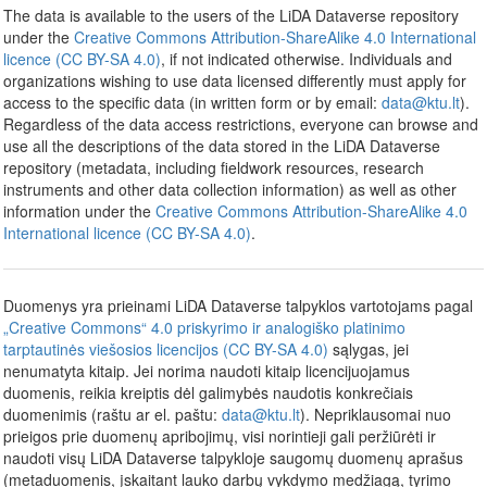
The data is available to the users of the LiDA Dataverse repository
under the
Creative Commons Attribution-ShareAlike 4.0 International
licence (CC BY-SA 4.0)
, if not indicated otherwise. Individuals and
organizations wishing to use data licensed differently must apply for
access to the specific data (in written form or by email:
data@ktu.lt
).
Regardless of the data access restrictions, everyone can browse and
use all the descriptions of the data stored in the LiDA Dataverse
repository (metadata, including fieldwork resources, research
instruments and other data collection information) as well as other
information under the
Creative Commons Attribution-ShareAlike 4.0
International licence (CC BY-SA 4.0)
.
Duomenys yra prieinami LiDA Dataverse talpyklos vartotojams pagal
„Creative Commons“ 4.0 priskyrimo ir analogiško platinimo
tarptautinės viešosios licencijos (CC BY-SA 4.0)
sąlygas, jei
nenumatyta kitaip. Jei norima naudoti kitaip licencijuojamus
duomenis, reikia kreiptis dėl galimybės naudotis konkrečiais
duomenimis (raštu ar el. paštu:
data@ktu.lt
). Nepriklausomai nuo
prieigos prie duomenų apribojimų, visi norintieji gali peržiūrėti ir
naudoti visų LiDA Dataverse talpykloje saugomų duomenų aprašus
(metaduomenis, įskaitant lauko darbų vykdymo medžiagą, tyrimo