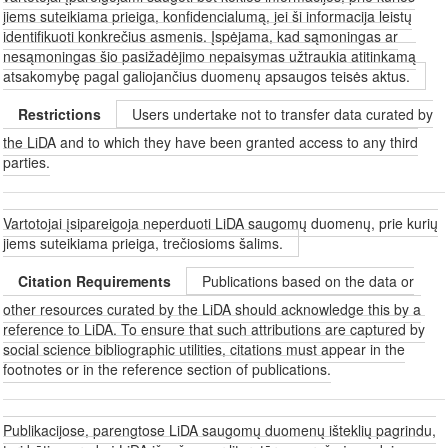
jiems suteikiama prieiga, konfidencialumą, jei ši informacija leistų
identifikuoti konkrečius asmenis. Įspėjama, kad sąmoningas ar
nesąmoningas šio pasižadėjimo nepaisymas užtraukia atitinkamą
atsakomybę pagal galiojančius duomenų apsaugos teisės aktus.
Restrictions
Users undertake not to transfer data curated by
the LiDA and to which they have been granted access to any third
parties.
Vartotojai įsipareigoja neperduoti LiDA saugomų duomenų, prie kurių
jiems suteikiama prieiga, trečiosioms šalims.
Citation Requirements
Publications based on the data or
other resources curated by the LiDA should acknowledge this by a
reference to LiDA. To ensure that such attributions are captured by
social science bibliographic utilities, citations must appear in the
footnotes or in the reference section of publications.
Publikacijose, parengtose LiDA saugomų duomenų išteklių pagrindu,