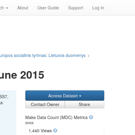
rch
About
User Guide
Support
Log In
uropos socialinis tyrimas: Lietuvos duomenys
>
June 2015
Access Dataset
ESS7,
ta
Contact Owner
Share
Make Data Count (MDC) Metrics
since
1,440 Views