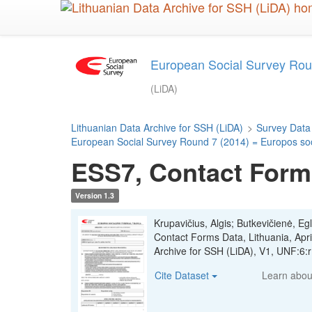
Skip
to
main
content
European Social Survey Roun
(LiDA)
Lithuanian Data Archive for SSH (LiDA)
>
Survey Data
European Social Survey Round 7 (2014) = Europos soci
ESS7, Contact Forms
Version 1.3
Krupavičius, Algis; Butkevičienė, Eg
Contact Forms Data, Lithuania, Apri
Archive for SSH (LiDA), V1, UNF:
Cite Dataset
Learn abo