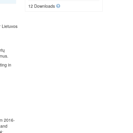
12 Downloads
r Lietuvos
ntų
imus.
ting in
om 2016-
 and
4;