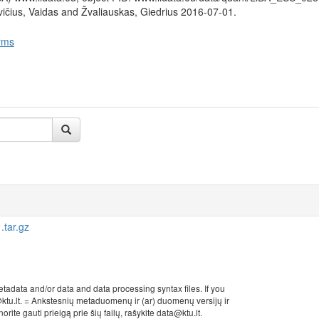
ičius, Vaidas and Žvaliauskas, Giedrius 2016-07-01.
rms
tar.gz
etadata and/or data and data processing syntax files. If you
a@ktu.lt. = Ankstesnių metaduomenų ir (ar) duomenų versijų ir
ite gauti prieigą prie šių failų, rašykite data@ktu.lt.