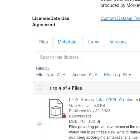
produced by Morkev
License/Data Use
Custom Dataset Te
Agreement
Files
Metadata
Terms
Versions
Search
Filter by
File Type:
All
Access:
All
File Tag:
All
1 to 4 of 4 Files
LiDA_SurveyData_0309_Archive_v1.
Gzip Archive
- 5.3 KB
Published May 30, 2023
0 Downloads
MD5: 745...103
Files providing previous versions of the m
would like to get these files, write to dat
duomenų apdorojimo sintaksės failai. Jei nor