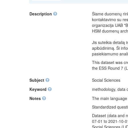
Description
Šiame duomenų rinki
kontaktavimo su re
organizacija UAB "Ba
HSM duomenų archyv
Jis suteikia detali
apibūdinimą. Ši inf
pasiekiamumo analiz
This dataset was c
the ESS Round 7 (Li
Subject
Social Sciences
Keyword
methodology, data c
Notes
The main language of
Standardized questio
Dataset (data and m
07-01 to 2021-10-01
Social Sciences (Li