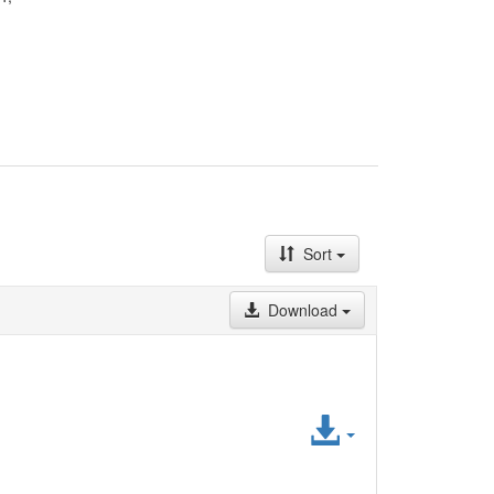
Sort
Download
Access
File