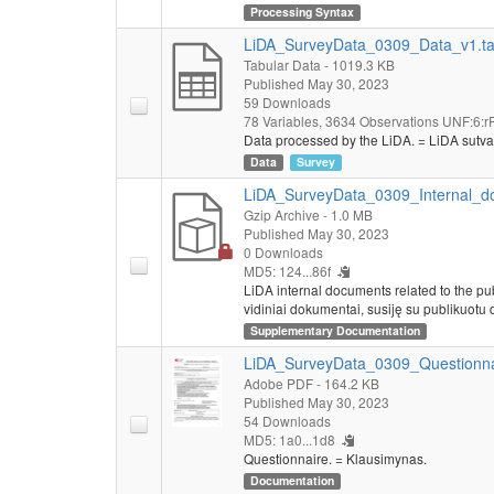
Processing Syntax
LiDA_SurveyData_0309_Data_v1.t
Tabular Data
- 1019.3 KB
Published May 30, 2023
59 Downloads
78 Variables,
3634 Observations
UNF:6:r
Data processed by the LiDA. = LiDA sutva
Data
Survey
LiDA_SurveyData_0309_Internal_do
Gzip Archive
- 1.0 MB
Published May 30, 2023
0 Downloads
MD5: 124...86f
LiDA internal documents related to the pu
vidiniai dokumentai, susiję su publikuotu 
Supplementary Documentation
LiDA_SurveyData_0309_Questionna
Adobe PDF
- 164.2 KB
Published May 30, 2023
54 Downloads
MD5: 1a0...1d8
Questionnaire. = Klausimynas.
Documentation