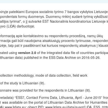
nyje pateikiami Europos socialinio tyrimo 7 bangos vykdytos Lietuvoje
spondentais formų duomenys. Duomenų rinkinį sudarė tyrimą vykdžiusi
ltijos tyrimai", o jį sutvarkė EST Nacionalinis koordinatorius Lietuvoje i
o (LiDA) darbuotojai.
ą informaciją apie kontaktavimo su respondentu procedūrą, namų ūkių
ormacija gali būti naudojama atsakiusiųjų procento tyrimuose, responde
ėje, taip pat ir paaiškinant kai kuriuos respondentų atsakymus į klaus
reated using
version 2.0
of the integrated data file of countries participa
thuanian data) published in the ESS Data Archive on 2016-05-26.
ollection methodology, mode of data collection, field work
 the study is Lithuanian (lit).
nnaire was provided for the respondents in Lithuanian (lit).
etadata) “ESS7, Contact Forms Data, Lithuania, April - June 2015” fr
 was available on the portal of Lithuanian Data Archive for Humanities
DA) www.lidata.eu; object PID: www.lidata.eu/data/quant/LiDA_ESS_028