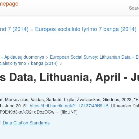
Sea
d 7 (2014) = Europos socialinio tyrimo 7 banga (2014)
 = Apklausų duomenys
>
European Social Survey: Lithuanian Data = E
alinio tyrimo 7 banga (2014)
>
 Data, Lithuania, April - 
lė; Morkevičius, Vaidas; Šarkutė, Ligita; Žvaliauskas, Giedrius, 2023, "
l - June 2015",
https://hdl.handle.net/21.12137/49B9UB
, Lithuanian Da
6:rP9E49d3kn/kO21qDozOGw== [fileUNF]
ut
Data Citation Standards
.