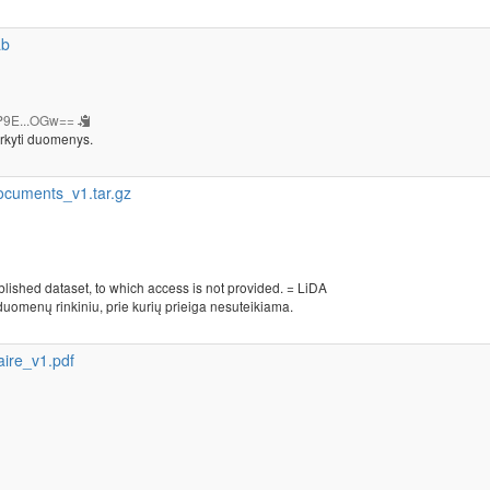
ab
P9E...OGw==
rkyti duomenys.
cuments_v1.tar.gz
blished dataset, to which access is not provided. = LiDA
duomenų rinkiniu, prie kurių prieiga nesuteikiama.
ire_v1.pdf