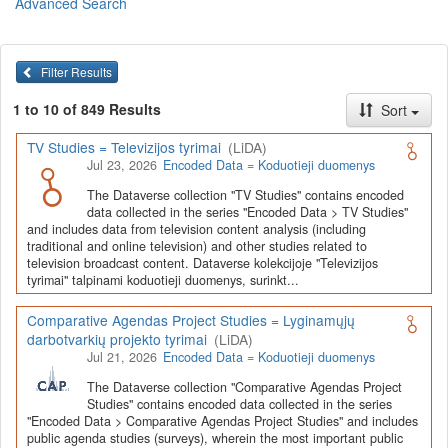
Advanced Search
Lietuvos humanitarinių ir socialinių mokslų duomenų
archyvas (LiDA)
yra virtuali skaitmeninė empirinių HSM
duomenų ir tyrimų išteklių kaupimo, ilgalaikio saugojimo ir sklaidos
Filter Results
infrastruktūra, suteikianti prieigą prie daugiau nei 600 duomenų ir
tyrimų išteklių. Visi duomenų ir tyrimų ištekliai yra dokumentuoti
1 to 10 of 849 Results
Sort
lietuvių ir anglų kalbomis pagal tarptautinius standartus. LiDA
įsikūręs
Kauno technologijos universiteto Duomenų analizės
TV Studies = Televizijos tyrimai
(LiDA)
ir archyvavimo (DAtA) centre
(
data.ktu.edu
).
Jul 23, 2026
Encoded Data = Koduotieji duomenys
Prieigai prie išteklių naudojama ši
Dataverse talpykla
(kol kas ne
The Dataverse collection "TV Studies" contains encoded
visi ištekliai prieinami, nes 2020-2029 m. vykdomas perkėlimo iš
data collected in the series "Encoded Data > TV Studies"
senosios infrastruktūros projektas). LiDA kuruoja įvairių tipų
and includes data from television content analysis (including
išteklius ir jie publikuojami atskiruose kataloguose pagal tipą:
traditional and online television) and other studies related to
television broadcast content. Dataverse kolekcijoje "Televizijos
Apklausų duomenys
,
Interviu duomenys
,
Agreguotieji duomenys
tyrimai" talpinami koduotieji duomenys, surinkt...
(įskaitant Istorinę statistiką),
Tekstiniai duomenys
ir
Koduotieji
duomenys
(įskaitant Žiniasklaidos tyrimus). Taip pat LiDA
Comparative Agendas Project Studies = Lyginamųjų
talpinami didelių nacionalinių projektų duomenys (
Didelių projektų
darbotvarkių projekto tyrimai
(LiDA)
duomenys
) ir Lietuvos aukštojo mokslo ir studijų bei Lietuvos
Jul 21, 2026
Encoded Data = Koduotieji duomenys
valstybės institucijų deponuoti socialinių ir humanitarinių mokslų
duomenų rinkiniai (
Kitų institucijų duomenys
). Norintiems
išmokti
The Dataverse collection "Comparative Agendas Project
naudotis
šia talpykla, surasti ir parsisiųsti duomenis, siūlome
Studies" contains encoded data collected in the series
"Encoded Data > Comparative Agendas Project Studies" and includes
susipažinti su
LiDA Dataverse talpyklos naudotojo vadovu
.
public agenda studies (surveys), wherein the most important public