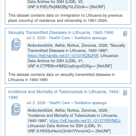
Data Archive for SSH (LiDA), V2,
UNF:6:PJELPkrjlM22Bg70LrD2cA== [fileUNF]
This dataset contains data on immigration to Lithuania by previous
place (country) of residence and citizenship in 1991–2024.
Sexually Transmitted Diseases in Lithuania, 1940-1990
Jul 3, 2026
-
Health Care = Sveikatos apsauga
Ambrulevičiūtė, Aelita; Norkus, Zenonas, 2026, "Sexually
Transmitted Diseases in Lithuania, 1940-1990",
https://hdl.handle.net/21.12137/KZNJFW
, Lithuanian
Data Archive for SSH (LiDA), V1,
UNF:6:CTPBShnHMQCcq5ngn2GXig== [fileUNF]
This dataset contains data on sexually transmitted diseases in
Lithuania in 1940-1990.
Incidence and Mortality of Tuberculosis in Lithuania, 1940-
1990
Jul 3, 2026
-
Health Care = Sveikatos apsauga
Ambrulevičiūtė, Aelita; Norkus, Zenonas, 2026,
"Incidence and Mortality of Tuberculosis in Lithuania,
1940-1990",
https://hdl.handle.net/21.12137/KNYMGJ
,
Lithuanian Data Archive for SSH (LiDA), V1,
UNF:6:HX3SuHsznLGh4fnYVnnomQ== [fileUNF]