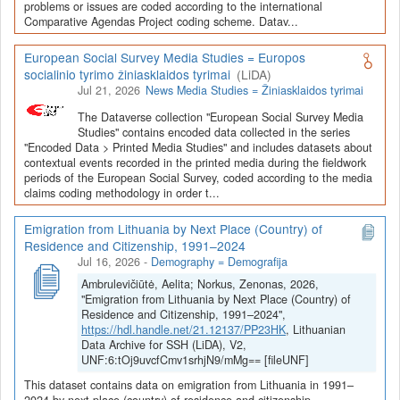
Depozitoriai, kurie norėtų deponuoti savo duomenis į LiDA
problems or issues are coded according to the international
Comparative Agendas Project coding scheme. Datav...
Dataverse talpyklą, turėtų susipažinti su informacija
šiame
puslapyje
.
European Social Survey Media Studies = Europos
socialinio tyrimo žiniasklaidos tyrimai
(LiDA)
Jul 21, 2026
News Media Studies = Žiniasklaidos tyrimai
The Dataverse collection "European Social Survey Media
Studies" contains encoded data collected in the series
"Encoded Data > Printed Media Studies" and includes datasets about
contextual events recorded in the printed media during the fieldwork
periods of the European Social Survey, coded according to the media
claims coding methodology in order t...
Emigration from Lithuania by Next Place (Country) of
Residence and Citizenship, 1991–2024
Jul 16, 2026
-
Demography = Demografija
Ambrulevičiūtė, Aelita; Norkus, Zenonas, 2026,
"Emigration from Lithuania by Next Place (Country) of
Residence and Citizenship, 1991–2024",
https://hdl.handle.net/21.12137/PP23HK
, Lithuanian
Data Archive for SSH (LiDA), V2,
UNF:6:tOj9uvcfCmv1srhjN9/mMg== [fileUNF]
This dataset contains data on emigration from Lithuania in 1991–
2024 by next place (country) of residence and citizenship.