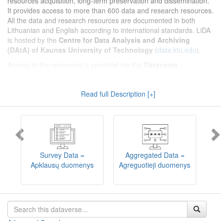
resources acquisition, long-term preservation and dissemination.
It provides access to more than 600 data and research resources.
All the data and research resources are documented in both
Lithuanian and English according to international standards. LiDA
is hosted by the
Centre for Data Analysis and Archiving
(DAtA) of Kaunas University of Technology
(
data.ktu.edu
).
Access to the resources is provided via this
Dataverse
repository
(not all the resources are available, as in 2020-2029 a
migration project from the old infrastructure is being
Read full Description [+]
implemented). LiDA curates different types of resources and they
are published into catalogues according to the type:
Survey Data
,
Interview Data
,
Aggregated Data
(including Historical Statistics),
Textual Data
, and
Encoded Data
(including News Media Studies).
Also, LiDA holds collections of data produced in large national
projets (
Large Project Data
) as well as social sciences and
humanities data deposited by Lithuanian science and higher
Survey Data =
Aggregated Data =
education institutions and Lithuanian governmental institutions
Apklausų duomenys
Agreguotieji duomenys
T
(
Data of Other Institutions
).
Depositors interested in deposit of their data into the LiDA
Dataverse repository should consult
this page
.