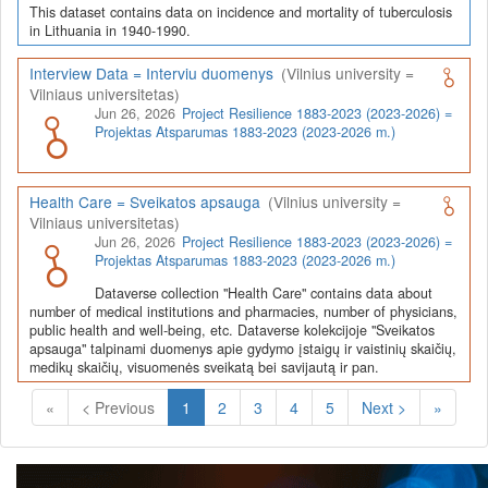
This dataset contains data on incidence and mortality of tuberculosis
in Lithuania in 1940-1990.
Interview Data = Interviu duomenys
(Vilnius university =
Vilniaus universitetas)
Jun 26, 2026
Project Resilience 1883-2023 (2023-2026) =
Projektas Atsparumas 1883-2023 (2023-2026 m.)
Health Care = Sveikatos apsauga
(Vilnius university =
Vilniaus universitetas)
Jun 26, 2026
Project Resilience 1883-2023 (2023-2026) =
Projektas Atsparumas 1883-2023 (2023-2026 m.)
Dataverse collection "Health Care" contains data about
number of medical institutions and pharmacies, number of physicians,
public health and well-being, etc. Dataverse kolekcijoje "Sveikatos
apsauga" talpinami duomenys apie gydymo įstaigų ir vaistinių skaičių,
medikų skaičių, visuomenės sveikatą bei savijautą ir pan.
(Current)
«
< Previous
1
2
3
4
5
Next >
»