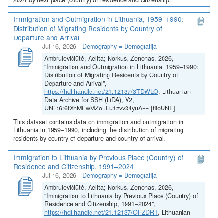
Immigration and Outmigration in Lithuania, 1959–1990:
Distribution of Migrating Residents by Country of
Departure and Arrival
Jul 16, 2026
-
Demography = Demografija
Ambrulevičiūtė, Aelita; Norkus, Zenonas, 2026,
"Immigration and Outmigration in Lithuania, 1959–1990:
Distribution of Migrating Residents by Country of
Departure and Arrival",
https://hdl.handle.net/21.12137/3TDWLO
, Lithuanian
Data Archive for SSH (LiDA), V2,
UNF:6:6fXhMFwMZo+Eu1zvv34yuA== [fileUNF]
This dataset contains data on immigration and outmigration in
Lithuania in 1959–1990, including the distribution of migrating
residents by country of departure and country of arrival.
Immigration to Lithuania by Previous Place (Country) of
Residence and Citizenship, 1991–2024
Jul 16, 2026
-
Demography = Demografija
Ambrulevičiūtė, Aelita; Norkus, Zenonas, 2026,
"Immigration to Lithuania by Previous Place (Country) of
Residence and Citizenship, 1991–2024",
https://hdl.handle.net/21.12137/OFZDRT
, Lithuanian