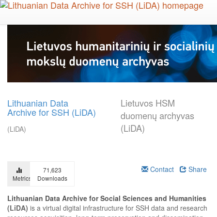
Skip
to
main
content
Lithuanian Data
Lietuvos HSM
Archive for SSH (LiDA)
duomenų archyvas
(LiDA)
(LiDA)
Contact
Share
71,623
Metrics
Downloads
Lithuanian Data Archive for Social Sciences and Humanities
(LiDA)
is a virtual digital infrastructure for SSH data and research