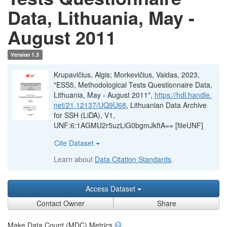
Data, Lithuania, May -
August 2011
Version 1.3
Krupavičius, Algis; Morkevičius, Vaidas, 2023,
"ESS5, Methodological Tests Questionnaire Data,
Lithuania, May - August 2011",
https://hdl.handle.
net/21.12137/UQ9U68
, Lithuanian Data Archive
for SSH (LiDA), V1,
UNF:6:1AGMU2r5uzLiG0bgmJkftA== [fileUNF]
Cite Dataset
Learn about
Data Citation Standards
.
Access Dataset
Contact Owner
Share
Make Data Count (MDC) Metrics