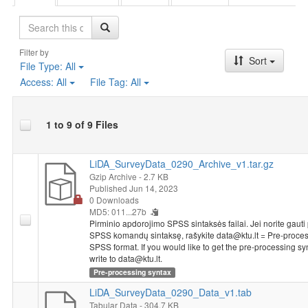
Search
Filter by
Sort
File Type:
All
Access:
All
File Tag:
All
1 to 9 of 9 Files
LiDA_SurveyData_0290_Archive_v1.tar.gz
Gzip Archive
- 2.7 KB
Published Jun 14, 2023
0 Downloads
MD5: 011...27b
Pirminio apdorojimo SPSS sintaksės failai. Jei norite gauti
SPSS komandų sintaksę, rašykite data@ktu.lt = Pre-process
SPSS format. If you would like to get the pre-processing s
write to data@ktu.lt.
Pre-processing syntax
LiDA_SurveyData_0290_Data_v1.tab
Tabular Data
- 304.7 KB