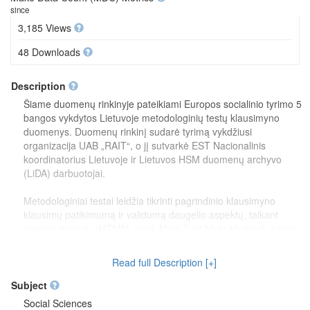
since
3,185 Views
48 Downloads
Description
Šiame duomenų rinkinyje pateikiami Europos socialinio tyrimo 5
bangos vykdytos Lietuvoje metodologinių testų klausimyno
duomenys. Duomenų rinkinį sudarė tyrimą vykdžiusi
organizacija UAB „RAIT“, o jį sutvarkė EST Nacionalinis
koordinatorius Lietuvoje ir Lietuvos HSM duomenų archyvo
(LiDA) darbuotojai.
Metodologiniai testai leidžia tikrinti pagrindinio klausimyno
klausimų patikimumą ir validumą daugelio aspektų, taikant
daugelį metodų (MTMM, angl. Multi-Trait Multi-Method), būdu:
"toks pats" klausimas užduodamas du kartus naudojant šiek tiek
skirtingą instrumentarijų ir vykdymo būdą (skirtingos skalės bei
Read full Description [+]
formuluotės).
Subject
Šiam duomenų rinkiniui sukurti naudota EST 5-oje bangoje
Social Sciences
dalyvavusių šalių jungtinio duomenų failo
2.0 versija
(Lietuvos