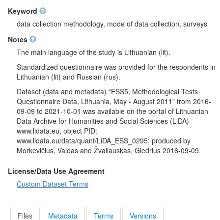
duomenys) publikuota EST Duomenų archyve 2013-01-25.
Keyword
data collection methodology, mode of data collection, surveys
Notes
The main language of the study is Lithuanian (lit).
Standardized questionnaire was provided for the respondents in
Lithuanian (lit) and Russian (rus).
Dataset (data and metadata) “ESS5, Methodological Tests
Questionnaire Data, Lithuania, May - August 2011” from 2016-
09-09 to 2021-10-01 was available on the portal of Lithuanian
Data Archive for Humanities and Social Sciences (LiDA)
www.lidata.eu; object PID:
www.lidata.eu/data/quant/LiDA_ESS_0295; produced by
Morkevičius, Vaidas and Žvaliauskas, Giedrius 2016-09-09.
License/Data Use Agreement
Custom Dataset Terms
Files
Metadata
Terms
Versions