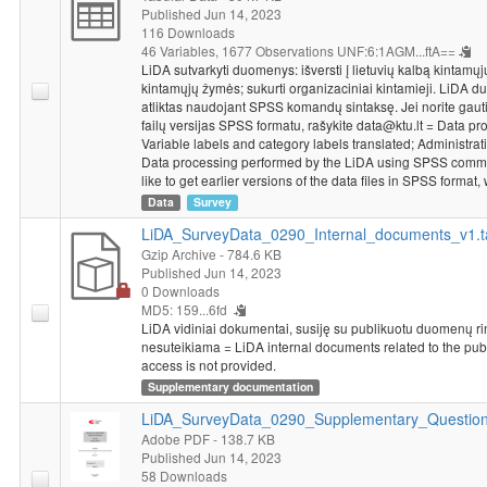
Published Jun 14, 2023
116 Downloads
46 Variables,
1677 Observations
UNF:6:1AGM...ftA==
LiDA sutvarkyti duomenys: išversti į lietuvių kalbą kintamųj
kintamųjų žymės; sukurti organizaciniai kintamieji. LiDA
atliktas naudojant SPSS komandų sintaksę. Jei norite ga
failų versijas SPSS formatu, rašykite data@ktu.lt = Data p
Variable labels and category labels translated; Administrat
Data processing performed by the LiDA using SPSS comma
like to get earlier versions of the data files in SPSS format, 
Data
Survey
LiDA_SurveyData_0290_Internal_documents_v1.t
Gzip Archive
- 784.6 KB
Published Jun 14, 2023
0 Downloads
MD5: 159...6fd
LiDA vidiniai dokumentai, susiję su publikuotu duomenų rink
nesuteikiama = LiDA internal documents related to the pub
access is not provided.
Supplementary documentation
LiDA_SurveyData_0290_Supplementary_Questionn
Adobe PDF
- 138.7 KB
Published Jun 14, 2023
58 Downloads