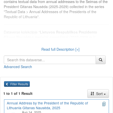
contains textual data from annual addresses to the Seimas of the
President Gitanas Nausėda (2025-2029) collected in the series
"Textual Data > Annual Addresses of the Presidents of the
Republic of Lithuania".
Dataverse kolekcijoje "
Lietuvos Respublikos Prezidento
Gitano Nausėdos metiniai pranešimai (2025-2029 m.)
"
talpinami 2025-2029 m. Seime skaitytų Prezidento Gitano
Nausėdos metinių pranešimų tekstiniai duomenys, surinkti serijoje
Read full Description [+]
"Tekstiniai duomenys > Lietuvos Respublikos Prezidentų metiniai
pranešimai".
Advanced Search
Filter Results
1 to 1 of 1 Result
Sort
Annual Address by the President of the Republic of
Lithuania Gitanas Nausėda, 2025
Aug 14, 2025