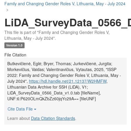
Family and Changing Gender Roles V, Lithuania, May - July 2024
>
LiDA_SurveyData_0566_D
This file is part of "Family and Changing Gender Roles V,
Lithuania, May - July 2024".
Version 1.0
File Citation
Butkevičienė, Eglė; Bryer, Thomas; Jurkevičienė, Jurgita;
Morkevičius, Vaidas; Valentinavičius, Vytautas, 2025, "ISSP
2022: Family and Changing Gender Roles V, Lithuania, May -
July 2024",
https://hdl.handle.net/21.12137/W2HMFW
,
Lithuanian Data Archive for SSH (LiDA), V1;
LiDA_SurveyData_0566_Data_v1.0.tab [fileName],
UNF:6:P620OLmQkZbZz60jqYc29A== [fileUNF]
Cite Data File
Learn about
Data Citation Standards
.