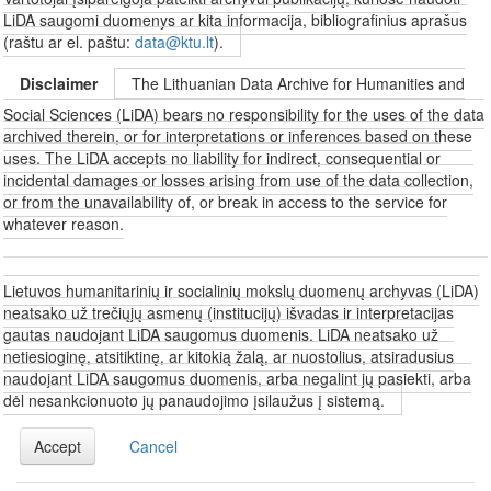
LiDA saugomi duomenys ar kita informacija, bibliografinius aprašus
(raštu ar el. paštu:
data@ktu.lt
).
Disclaimer
The Lithuanian Data Archive for Humanities and
Social Sciences (LiDA) bears no responsibility for the uses of the data
archived therein, or for interpretations or inferences based on these
uses. The LiDA accepts no liability for indirect, consequential or
incidental damages or losses arising from use of the data collection,
or from the unavailability of, or break in access to the service for
whatever reason.
Lietuvos humanitarinių ir socialinių mokslų duomenų archyvas (LiDA)
neatsako už trečiųjų asmenų (institucijų) išvadas ir interpretacijas
gautas naudojant LiDA saugomus duomenis. LiDA neatsako už
netiesioginę, atsitiktinę, ar kitokią žalą, ar nuostolius, atsiradusius
naudojant LiDA saugomus duomenis, arba negalint jų pasiekti, arba
dėl nesankcionuoto jų panaudojimo įsilaužus į sistemą.
Accept
Cancel