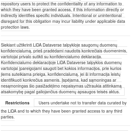
repository users to protect the confidentiality of any information to
which they have been granted access, if this information directly or
indirectly identifies specific individuals. Intentional or unintentional
disregard for this obligation may incur liability under applicable data
protection laws.
Siekiant užtikrinti LiDA Dataverse talpykloje saugomų duomenų
konfidencialumą, prieš pradėdami naudotis konkrečiais duomenimis,
vartotojai privalo sutikti su konfidencialumo deklaracija.
Konfidencialumo deklaracijoje LiDA Dataverse talpyklos duomenų
vartotojai įpareigojami saugoti bet kokios informacijos, prie kurios
jiems suteikiama prieiga, konfidencialumą, jei ši informacija leistų
identifikuoti konkrečius asmenis. Įspėjama, kad sąmoningas ar
nesąmoningas šio pasižadėjimo nepaisymas užtraukia atitinkamą
atsakomybę pagal galiojančius duomenų apsaugos teisės aktus.
Restrictions
Users undertake not to transfer data curated by
the LiDA and to which they have been granted access to any third
parties.