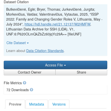
Dataset Citation
Butkevičienė, Eglė; Bryer, Thomas; Jurkevičienė, Jurgita;
Morkevičius, Vaidas; Valentinavičius, Vytautas, 2025, "ISSP
2022: Family and Changing Gender Roles V, Lithuania, May -
July 2024",
https://hdl.handle.net/21.12137/W2HMFW
,
Lithuanian Data Archive for SSH (LiDA), V1,
UNF:6:P620OLmQkZbZz60jqYc29A== [fileUNF]
Cite Dataset
Learn about
Data Citation Standards
.
Access File
Contact Owner
Share
File Metrics
72 Downloads
Preview
Metadata
Versions