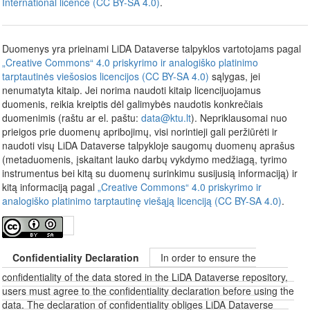
International licence (CC BY-SA 4.0)
.
Duomenys yra prieinami LiDA Dataverse talpyklos vartotojams pagal
„Creative Commons“ 4.0 priskyrimo ir analogiško platinimo
tarptautinės viešosios licencijos (CC BY-SA 4.0)
sąlygas, jei
nenumatyta kitaip. Jei norima naudoti kitaip licencijuojamus
duomenis, reikia kreiptis dėl galimybės naudotis konkrečiais
duomenimis (raštu ar el. paštu:
data@ktu.lt
). Nepriklausomai nuo
prieigos prie duomenų apribojimų, visi norintieji gali peržiūrėti ir
naudoti visų LiDA Dataverse talpykloje saugomų duomenų aprašus
(metaduomenis, įskaitant lauko darbų vykdymo medžiagą, tyrimo
instrumentus bei kitą su duomenų surinkimu susijusią informaciją) ir
kitą informaciją pagal
„Creative Commons“ 4.0 priskyrimo ir
analogiško platinimo tarptautinę viešąją licenciją (CC BY-SA 4.0)
.
Confidentiality Declaration
In order to ensure the
confidentiality of the data stored in the LiDA Dataverse repository,
users must agree to the confidentiality declaration before using the
data. The declaration of confidentiality obliges LiDA Dataverse