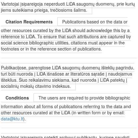
Vartotojai įsipareigoja neperduoti LiDA saugomų duomenų, prie kurių
jiems suteikiama prieiga, trečiosioms šalims.
Citation Requirements
Publications based on the data or
other resources curated by the LiDA should acknowledge this by a
reference to LiDA. To ensure that such attributions are captured by
social science bibliographic utilities, citations must appear in the
footnotes or in the reference section of publications.
Publikacijose, parengtose LiDA saugomų duomenų išteklių pagrindu,
turi būti nuoroda į LiDA išnašose ar literatūros sąraše į naudojamus
išteklius. Šiuo reikalavimu siekiama, kad nuoroda į LiDA patektų į
socialinių mokslų citavimo indeksus.
Conditions
The users are required to provide bibliographic
information about all forms of publications referring to the data and
other resources curated at the LiDA (in written form or by email:
data@ktu.lt
).
Vartotojai įsipareigoja pateikti archyvui publikacijų, kuriose naudoti