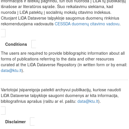
informacijos ir išteklių pagrindu, turi būti nuoroda į LiDA tų publikacijų
išnašose ar literatūros sąraše. Šiuo reikalavimu siekiama, kad
nuoroda į LiDA patektų į socialinių mokslų citavimo indeksus.
Cituojant LiDA Dataverse talpykloje saugomus duomenų rinkinius
rekomenduojama vadovautis
CESSDA duomenų citavimo vadovu
.
Conditions
The users are required to provide bibliographic information about all
forms of publications referring to the data and other resources
curated at the LiDA Dataverse Repository (in written form or by email:
data@ktu.lt
).
Vartotojai įsipareigoja pateikti archyvui publikacijų, kuriose naudoti
LiDA Dataverse talpykloje saugomi duomenys ar kita informacija,
bibliografinius aprašus (raštu ar el. paštu:
data@ktu.lt
).
Disclaimer