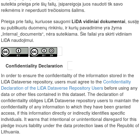
suteikta prieiga prie šių failų, įsipareigoja juos naudoti tik savo
reikmėms ir neperduoti trečiosioms šalims.
Prieiga prie failų, kuriuose saugomi
LiDA vidiniai dokumentai
, susiję
su publikuotu duomenų rinkiniu, ir kurių pavadinime yra žyma
„Internal_documents“, nėra suteikiama. Šie failai yra skirti vidiniam
LiDA naudojimui.
Confidentiality Declaration
In order to ensure the confidentiality of the information stored in the
LiDA Dataverse repository, users must agree to the
Confidentiality
Declaration of the LiDA Dataverse Repository Users
before using any
data or other files contained in this dataset. The declaration of
confidentiality obliges LiDA Dataverse repository users to maintain the
confidentiality of any information to which they have been granted
access, if this information directly or indirectly identifies specific
individuals. It warns that intentional or unintentional disregard for this
pledge incurs liability under the data protection laws of the Republic of
Lithuania.