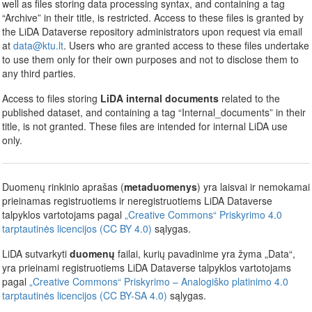
well as files storing data processing syntax, and containing a tag
“Archive” in their title, is restricted. Access to these files is granted by
the LiDA Dataverse repository administrators upon request via email
at
data@ktu.lt
. Users who are granted access to these files undertake
to use them only for their own purposes and not to disclose them to
any third parties.
Access to files storing
LiDA internal documents
related to the
published dataset, and containing a tag “Internal_documents” in their
title, is not granted. These files are intended for internal LiDA use
only.
Duomenų rinkinio aprašas (
metaduomenys
) yra laisvai ir nemokamai
prieinamas registruotiems ir neregistruotiems LiDA Dataverse
talpyklos vartotojams pagal
„Creative Commons“ Priskyrimo 4.0
tarptautinės licencijos (CC BY 4.0)
sąlygas.
LiDA sutvarkyti
duomenų
failai, kurių pavadinime yra žyma „Data“,
yra prieinami registruotiems LiDA Dataverse talpyklos vartotojams
pagal
„Creative Commons“ Priskyrimo – Analogiško platinimo 4.0
tarptautinės licencijos (CC BY-SA 4.0)
sąlygas.