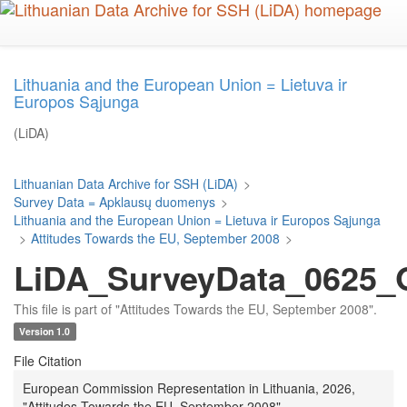
Skip
to
main
content
Lithuania and the European Union = Lietuva ir
Europos Sąjunga
(LiDA)
Lithuanian Data Archive for SSH (LiDA)
>
Survey Data = Apklausų duomenys
>
Lithuania and the European Union = Lietuva ir Europos Sąjunga
>
Attitudes Towards the EU, September 2008
>
LiDA_SurveyData_0625_Q
This file is part of "Attitudes Towards the EU, September 2008".
Version 1.0
File Citation
European Commission Representation in Lithuania, 2026,
"Attitudes Towards the EU, September 2008",