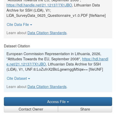
https://hdl.handle.net/21.12137/7X1JBO
, Lithuanian Data
Archive for SSH (LiDA), V1;
LiDA_SurveyData_0625_Questionnaire_v1.0.PDF [fileName]
Cite Data File
Learn about
Data Citation Standards
.
Dataset Citation
European Commission Representation in Lithuania, 2026,
"Attitudes Towards the EU, September 2008",
https://hdl.handl
e.net/21.12137/7X1JBO
, Lithuanian Data Archive for SSH
(LiDA), V1, UNF:6:LoZufnX2BicLgewmggM5qw== [fileUNF]
Cite Dataset
Learn about
Data Citation Standards
.
Access File
Contact Owner
Share