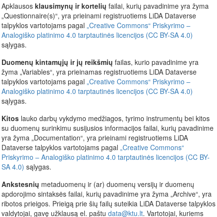
Apklausos
klausimynų ir kortelių
failai, kurių pavadinime yra žyma
„Questionnaire(s)“, yra prieinami registruotiems LiDA Dataverse
talpyklos vartotojams pagal
„Creative Commons“ Priskyrimo –
Analogiško platinimo 4.0 tarptautinės licencijos (CC BY-SA 4.0)
sąlygas.
Duomenų kintamųjų ir jų reikšmių
failas, kurio pavadinime yra
žyma „Variables“, yra prieinamas registruotiems LiDA Dataverse
talpyklos vartotojams pagal
„Creative Commons“ Priskyrimo –
Analogiško platinimo 4.0 tarptautinės licencijos (CC BY-SA 4.0)
sąlygas.
Kitos
lauko darbų vykdymo medžiagos, tyrimo instrumentų bei kitos
su duomenų surinkimu susijusios informacijos failai, kurių pavadinime
yra žyma „Documentation“, yra prieinami registruotiems LiDA
Dataverse talpyklos vartotojams pagal
„Creative Commons“
Priskyrimo – Analogiško platinimo 4.0 tarptautinės licencijos (CC BY-
SA 4.0)
sąlygas.
Ankstesnių
metaduomenų ir (ar) duomenų versijų ir duomenų
apdorojimo sintaksės failai, kurių pavadinime yra žyma „Archive“, yra
ribotos prieigos. Prieigą prie šių failų suteikia LiDA Dataverse talpyklos
valdytojai, gavę užklausą el. paštu
data@ktu.lt
. Vartotojai, kuriems