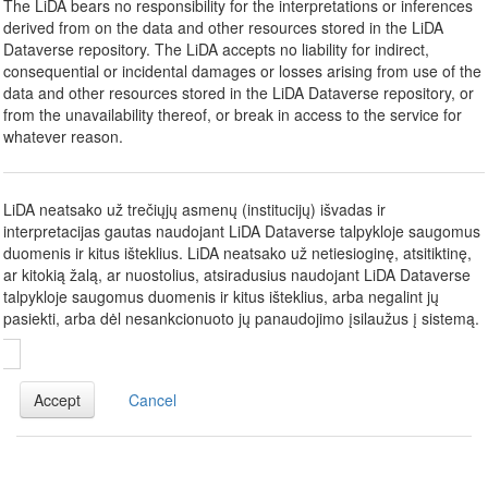
The LiDA bears no responsibility for the interpretations or inferences
derived from on the data and other resources stored in the LiDA
Dataverse repository. The LiDA accepts no liability for indirect,
consequential or incidental damages or losses arising from use of the
data and other resources stored in the LiDA Dataverse repository, or
from the unavailability thereof, or break in access to the service for
whatever reason.
LiDA neatsako už trečiųjų asmenų (institucijų) išvadas ir
interpretacijas gautas naudojant LiDA Dataverse talpykloje saugomus
duomenis ir kitus išteklius. LiDA neatsako už netiesioginę, atsitiktinę,
ar kitokią žalą, ar nuostolius, atsiradusius naudojant LiDA Dataverse
talpykloje saugomus duomenis ir kitus išteklius, arba negalint jų
pasiekti, arba dėl nesankcionuoto jų panaudojimo įsilaužus į sistemą.
Accept
Cancel