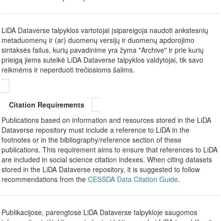
LiDA Dataverse talpyklos vartotojai įsipareigoja naudoti ankstesnių
metaduomenų ir (ar) duomenų versijų ir duomenų apdorojimo
sintaksės failus, kurių pavadinime yra žyma "Archive" ir prie kurių
prieigą jiems suteikė LiDA Dataverse talpyklos valdytojai, tik savo
reikmėms ir neperduoti trečiosioms šalims.
Citation Requirements
Publications based on information and resources stored in the LiDA
Dataverse repository must include a reference to LiDA in the
footnotes or in the bibliography/reference section of these
publications. This requirement aims to ensure that references to LiDA
are included in social science citation indexes. When citing datasets
stored in the LiDA Dataverse repository, it is suggested to follow
recommendations from the
CESSDA Data Citation Guide
.
Publikacijose, parengtose LiDA Dataverse talpykloje saugomos