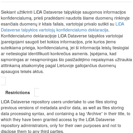
Siekiant užtikrinti LiDA Dataverse talpykloje saugomos informacijos
konfidencialumą, prieš pradėdami naudotis šiame duomenų rinkinyje
esančiais duomenų ir kitais failais, vartotojai privalo sutikti su
LiDA
Dataverse talpyklos vartotojų konfidencialumo deklaracija
.
Konfidencialumo deklaracijoje LiDA Dataverse talpyklos vartotojai
įpareigojami saugoti bet kokios informacijos, prie kurios jiems
suteikiama prieiga, konfidencialumą, jei ši informacija leistų tiesiogiai
ar netiesiogiai identifikuoti konkrečius asmenis. Įspėjama, kad
sąmoningas ar nesąmoningas šio pasižadėjimo nepaisymas užtraukia
atitinkamą atsakomybę pagal Lietuvoje galiojančius duomenų
apsaugos teisės aktus.
Restrictions
LiDA Dataverse repository users undertake to use files storing
previous versions of metadata and/or data, as well as files storing
data processing syntax, and containing a tag “Archive” in their title, to
which they have been granted access by the LiDA Dataverse
repository administrators, only for their own purposes and not to
disclose them to any third parties.