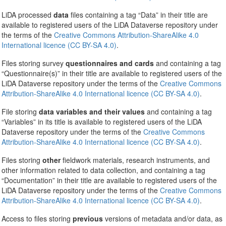
LiDA processed
data
files containing a tag “Data” in their title are
available to registered users of the LiDA Dataverse repository under
the terms of the
Creative Commons Attribution-ShareAlike 4.0
International licence (CC BY-SA 4.0)
.
Files storing survey
questionnaires and cards
and containing a tag
“Questionnaire(s)” in their title are available to registered users of the
LiDA Dataverse repository under the terms of the
Creative Commons
Attribution-ShareAlike 4.0 International licence (CC BY-SA 4.0)
.
File storing
data variables and their values
and containing a tag
“Variables” in its title is available to registered users of the LiDA
Dataverse repository under the terms of the
Creative Commons
Attribution-ShareAlike 4.0 International licence (CC BY-SA 4.0)
.
Files storing
other
fieldwork materials, research instruments, and
other information related to data collection, and containing a tag
“Documentation” in their title are available to registered users of the
LiDA Dataverse repository under the terms of the
Creative Commons
Attribution-ShareAlike 4.0 International licence (CC BY-SA 4.0)
.
Access to files storing
previous
versions of metadata and/or data, as