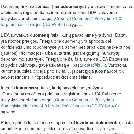
Duomenų rinkinio aprašas (
metaduomenys
) yra laisvai ir nemokamai
prieinamas registruotiems ir neregistruotiems LiDA Dataverse
talpyklos vartotojams pagal
„Creative Commons“ Priskyrimo 4.0
tarptautinės licencijos (CC BY 4.0)
sąlygas.
LiDA sutvarkyti
duomenų
failai, kurių pavadinime yra žyma „Data“,
yra ribotos prieigos. Prieiga prie duomenų yra apribota dėl
konfidencialumo (duomenyse yra asmeninės arba kitos neskelbtinos
(jautrios) informacijos) arba sutartinių įsipareigojimų (numatytų
deponavimo sutartyje). Prieigą prie šių failų suteikia LiDA Dataverse
talpyklos valdytojai, gavę užklausą el. paštu
data@ktu.lt
. Vartotojai,
kuriems suteikta prieiga prie šių failų, įsipareigoja juos naudoti tik
savo reikmėms ir neperduoti trečiosioms šalims.
Interviu
klausimynų
failai, kurių pavadinime yra žyma
„Questionnaire(s)“, yra prieinami registruotiems LiDA Dataverse
talpyklos vartotojams pagal
„Creative Commons“ Priskyrimo –
Analogiško platinimo 4.0 tarptautinės licencijos (CC BY-SA 4.0)
sąlygas.
Prieiga prie failų, kuriuose saugomi
LiDA vidiniai dokumentai
, susiję
su publikuotu duomenų rinkiniu, ir kurių pavadinime yra žyma