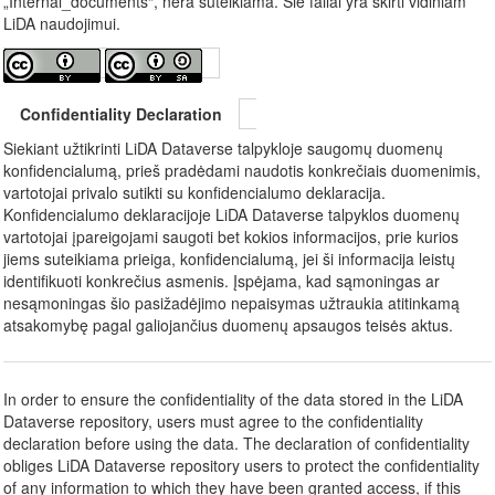
„Internal_documents“, nėra suteikiama. Šie failai yra skirti vidiniam
LiDA naudojimui.
Confidentiality Declaration
Siekiant užtikrinti LiDA Dataverse talpykloje saugomų duomenų
konfidencialumą, prieš pradėdami naudotis konkrečiais duomenimis,
vartotojai privalo sutikti su konfidencialumo deklaracija.
Konfidencialumo deklaracijoje LiDA Dataverse talpyklos duomenų
vartotojai įpareigojami saugoti bet kokios informacijos, prie kurios
jiems suteikiama prieiga, konfidencialumą, jei ši informacija leistų
identifikuoti konkrečius asmenis. Įspėjama, kad sąmoningas ar
nesąmoningas šio pasižadėjimo nepaisymas užtraukia atitinkamą
atsakomybę pagal galiojančius duomenų apsaugos teisės aktus.
In order to ensure the confidentiality of the data stored in the LiDA
Dataverse repository, users must agree to the confidentiality
declaration before using the data. The declaration of confidentiality
obliges LiDA Dataverse repository users to protect the confidentiality
of any information to which they have been granted access, if this