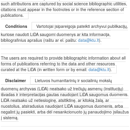
such attributions are captured by social science bibliographic utilities,
citations must appear in the footnotes or in the reference section of
publications.
Conditions
Vartotojai įsipareigoja pateikti archyvui publikacijų,
kuriose naudoti LiDA saugomi duomenys ar kita informacija,
bibliografinius aprašus (raštu ar el. paštu:
data@ktu.lt
).
The users are required to provide bibliographic information about all
forms of publications referring to the data and other resources
curated at the LiDA (in written form or by email:
data@ktu.lt
).
Disclaimer
Lietuvos humanitarinių ir socialinių mokslų
duomenų archyvas (LiDA) neatsako už trečiųjų asmenų (institucijų)
išvadas ir interpretacijas gautas naudojant LiDA saugomus duomenis.
LiDA neatsako už netiesioginę, atsitiktinę, ar kitokią žalą, ar
nuostolius, atsiradusius naudojant LiDA saugomus duomenis, arba
negalint jų pasiekti, arba dėl nesankcionuoto jų panaudojimo įsilaužus
į sistemą.