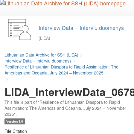
Skip
to
main
content
Interview Data = Interviu duomenys
(LiDA)
Lithuanian Data Archive for SSH (LiDA)
>
Interview Data = Interviu duomenys
>
Resilience of Lithuanian Diaspora to Rapid Assimilation: The
Americas and Oceania, July 2024 – November 2025
>
LiDA_InterviewData_0678
This file is part of "Resilience of Lithuanian Diaspora to Rapid
Assimilation: The Americas and Oceania, July 2024 – November
2025".
Version 1.0
File Citation