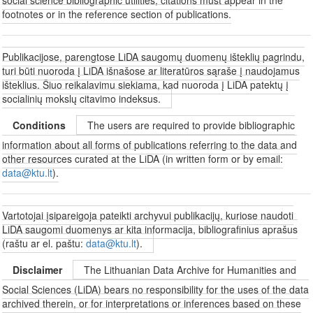
footnotes or in the reference section of publications.
Publikacijose, parengtose LiDA saugomų duomenų išteklių pagrindu,
turi būti nuoroda į LiDA išnašose ar literatūros sąraše į naudojamus
išteklius. Šiuo reikalavimu siekiama, kad nuoroda į LiDA patektų į
socialinių mokslų citavimo indeksus.
Conditions
The users are required to provide bibliographic
information about all forms of publications referring to the data and
other resources curated at the LiDA (in written form or by email:
data@ktu.lt
).
Vartotojai įsipareigoja pateikti archyvui publikacijų, kuriose naudoti
LiDA saugomi duomenys ar kita informacija, bibliografinius aprašus
(raštu ar el. paštu:
data@ktu.lt
).
Disclaimer
The Lithuanian Data Archive for Humanities and
Social Sciences (LiDA) bears no responsibility for the uses of the data
archived therein, or for interpretations or inferences based on these