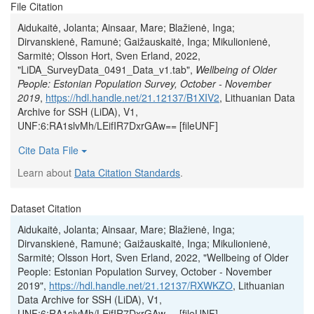
File Citation
Aidukaitė, Jolanta; Ainsaar, Mare; Blažienė, Inga;
Dirvanskienė, Ramunė; Gaižauskaitė, Inga; Mikulionienė,
Sarmitė; Olsson Hort, Sven Erland, 2022,
"LiDA_SurveyData_0491_Data_v1.tab",
Wellbeing of Older
People: Estonian Population Survey, October - November
2019
,
https://hdl.handle.net/21.12137/B1XIV2
, Lithuanian Data
Archive for SSH (LiDA), V1,
UNF:6:RA1slvMh/LEifIR7DxrGAw== [fileUNF]
Cite Data File
Learn about
Data Citation Standards
.
Dataset Citation
Aidukaitė, Jolanta; Ainsaar, Mare; Blažienė, Inga;
Dirvanskienė, Ramunė; Gaižauskaitė, Inga; Mikulionienė,
Sarmitė; Olsson Hort, Sven Erland, 2022, "Wellbeing of Older
People: Estonian Population Survey, October - November
2019",
https://hdl.handle.net/21.12137/RXWKZO
, Lithuanian
Data Archive for SSH (LiDA), V1,
UNF:6:RA1slvMh/LEifIR7DxrGAw== [fileUNF]