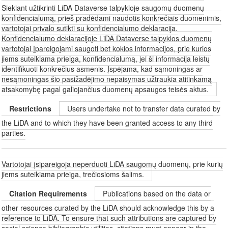
Siekiant užtikrinti LiDA Dataverse talpykloje saugomų duomenų
konfidencialumą, prieš pradėdami naudotis konkrečiais duomenimis,
vartotojai privalo sutikti su konfidencialumo deklaracija.
Konfidencialumo deklaracijoje LiDA Dataverse talpyklos duomenų
vartotojai įpareigojami saugoti bet kokios informacijos, prie kurios
jiems suteikiama prieiga, konfidencialumą, jei ši informacija leistų
identifikuoti konkrečius asmenis. Įspėjama, kad sąmoningas ar
nesąmoningas šio pasižadėjimo nepaisymas užtraukia atitinkamą
atsakomybę pagal galiojančius duomenų apsaugos teisės aktus.
Restrictions
Users undertake not to transfer data curated by
the LiDA and to which they have been granted access to any third
parties.
Vartotojai įsipareigoja neperduoti LiDA saugomų duomenų, prie kurių
jiems suteikiama prieiga, trečiosioms šalims.
Citation Requirements
Publications based on the data or
other resources curated by the LiDA should acknowledge this by a
reference to LiDA. To ensure that such attributions are captured by
social science bibliographic utilities, citations must appear in the