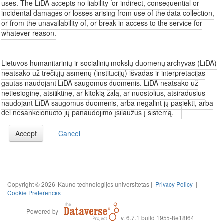
uses. The LiDA accepts no liability for indirect, consequential or
incidental damages or losses arising from use of the data collection,
or from the unavailability of, or break in access to the service for
whatever reason.
Lietuvos humanitarinių ir socialinių mokslų duomenų archyvas (LiDA)
neatsako už trečiųjų asmenų (institucijų) išvadas ir interpretacijas
gautas naudojant LiDA saugomus duomenis. LiDA neatsako už
netiesioginę, atsitiktinę, ar kitokią žalą, ar nuostolius, atsiradusius
naudojant LiDA saugomus duomenis, arba negalint jų pasiekti, arba
dėl nesankcionuoto jų panaudojimo įsilaužus į sistemą.
Accept
Cancel
Copyright © 2026, Kauno technologijos universitetas |
Privacy Policy
|
Cookie Preferences
Powered by
v. 6.7.1 build 1955-8e18f64