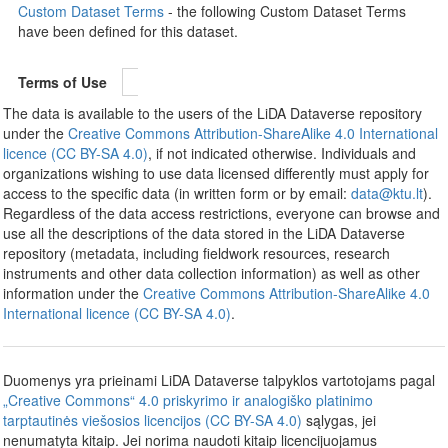
Custom Dataset Terms
- the following Custom Dataset Terms
have been defined for this dataset.
Terms of Use
The data is available to the users of the LiDA Dataverse repository
under the
Creative Commons Attribution-ShareAlike 4.0 International
licence (CC BY-SA 4.0)
, if not indicated otherwise. Individuals and
organizations wishing to use data licensed differently must apply for
access to the specific data (in written form or by email:
data@ktu.lt
).
Regardless of the data access restrictions, everyone can browse and
use all the descriptions of the data stored in the LiDA Dataverse
repository (metadata, including fieldwork resources, research
instruments and other data collection information) as well as other
information under the
Creative Commons Attribution-ShareAlike 4.0
International licence (CC BY-SA 4.0)
.
Duomenys yra prieinami LiDA Dataverse talpyklos vartotojams pagal
„Creative Commons“ 4.0 priskyrimo ir analogiško platinimo
tarptautinės viešosios licencijos (CC BY-SA 4.0)
sąlygas, jei
nenumatyta kitaip. Jei norima naudoti kitaip licencijuojamus