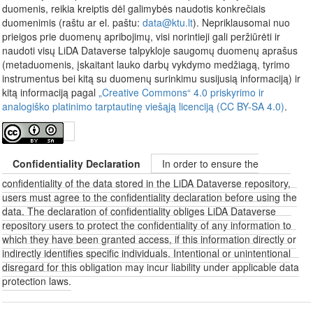
duomenis, reikia kreiptis dėl galimybės naudotis konkrečiais
duomenimis (raštu ar el. paštu:
data@ktu.lt
). Nepriklausomai nuo
prieigos prie duomenų apribojimų, visi norintieji gali peržiūrėti ir
naudoti visų LiDA Dataverse talpykloje saugomų duomenų aprašus
(metaduomenis, įskaitant lauko darbų vykdymo medžiagą, tyrimo
instrumentus bei kitą su duomenų surinkimu susijusią informaciją) ir
kitą informaciją pagal
„Creative Commons“ 4.0 priskyrimo ir
analogiško platinimo tarptautinę viešąją licenciją (CC BY-SA 4.0)
.
Confidentiality Declaration
In order to ensure the
confidentiality of the data stored in the LiDA Dataverse repository,
users must agree to the confidentiality declaration before using the
data. The declaration of confidentiality obliges LiDA Dataverse
repository users to protect the confidentiality of any information to
which they have been granted access, if this information directly or
indirectly identifies specific individuals. Intentional or unintentional
disregard for this obligation may incur liability under applicable data
protection laws.