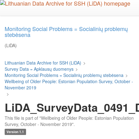
Skip
to
main
content
Monitoring Social Problems = Socialinių problemų
stebėsena
(LiDA)
Lithuanian Data Archive for SSH (LiDA)
>
Survey Data = Apklausų duomenys
>
Monitoring Social Problems = Socialinių problemų stebėsena
>
Wellbeing of Older People: Estonian Population Survey, October -
November 2019
>
LiDA_SurveyData_0491_D
This file is part of "Wellbeing of Older People: Estonian Population
Survey, October - November 2019".
Version 1.1