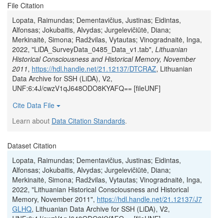
File Citation
Lopata, Raimundas; Dementavičius, Justinas; Eidintas,
Alfonsas; Jokubaitis, Alvydas; Jurgelevičiūtė, Diana;
Merkinaitė, Simona; Radžvilas, Vytautas; Vinogradnaitė, Inga,
2022, "LiDA_SurveyData_0485_Data_v1.tab",
Lithuanian
Historical Consciousness and Historical Memory, November
2011
,
https://hdl.handle.net/21.12137/DTCRAZ
, Lithuanian
Data Archive for SSH (LiDA), V2,
UNF:6:4J/cwzV1qJ648ODO8KYAFQ== [fileUNF]
Cite Data File
Learn about
Data Citation Standards
.
Dataset Citation
Lopata, Raimundas; Dementavičius, Justinas; Eidintas,
Alfonsas; Jokubaitis, Alvydas; Jurgelevičiūtė, Diana;
Merkinaitė, Simona; Radžvilas, Vytautas; Vinogradnaitė, Inga,
2022, "Lithuanian Historical Consciousness and Historical
Memory, November 2011",
https://hdl.handle.net/21.12137/J7
GLHQ
, Lithuanian Data Archive for SSH (LiDA), V2,