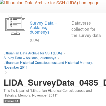
Skip
to
main
content
Survey Data =
Dataverse
Apklausų
collection for
duomenys
the survey data
(LiDA)
Lithuanian Data Archive for SSH (LiDA)
>
Survey Data = Apklausų duomenys
>
Lithuanian Historical Consciousness and Historical Memory,
November 2011
>
LiDA_SurveyData_0485_D
This file is part of "Lithuanian Historical Consciousness and
Historical Memory, November 2011".
Version 2.1