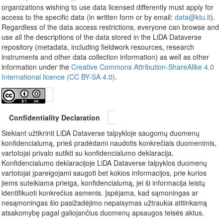
organizations wishing to use data licensed differently must apply for
access to the specific data (in written form or by email:
data@ktu.lt
).
Regardless of the data access restrictions, everyone can browse and
use all the descriptions of the data stored in the LiDA Dataverse
repository (metadata, including fieldwork resources, research
instruments and other data collection information) as well as other
information under the
Creative Commons Attribution-ShareAlike 4.0
International licence (CC BY-SA 4.0)
.
Confidentiality Declaration
Siekiant užtikrinti LiDA Dataverse talpykloje saugomų duomenų
konfidencialumą, prieš pradėdami naudotis konkrečiais duomenimis,
vartotojai privalo sutikti su konfidencialumo deklaracija.
Konfidencialumo deklaracijoje LiDA Dataverse talpyklos duomenų
vartotojai įpareigojami saugoti bet kokios informacijos, prie kurios
jiems suteikiama prieiga, konfidencialumą, jei ši informacija leistų
identifikuoti konkrečius asmenis. Įspėjama, kad sąmoningas ar
nesąmoningas šio pasižadėjimo nepaisymas užtraukia atitinkamą
atsakomybę pagal galiojančius duomenų apsaugos teisės aktus.