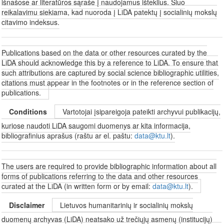
išnašose ar literatūros sąraše į naudojamus išteklius. Šiuo
reikalavimu siekiama, kad nuoroda į LiDA patektų į socialinių mokslų
citavimo indeksus.
Publications based on the data or other resources curated by the
LiDA should acknowledge this by a reference to LiDA. To ensure that
such attributions are captured by social science bibliographic utilities,
citations must appear in the footnotes or in the reference section of
publications.
Conditions
Vartotojai įsipareigoja pateikti archyvui publikacijų,
kuriose naudoti LiDA saugomi duomenys ar kita informacija,
bibliografinius aprašus (raštu ar el. paštu:
data@ktu.lt
).
The users are required to provide bibliographic information about all
forms of publications referring to the data and other resources
curated at the LiDA (in written form or by email:
data@ktu.lt
).
Disclaimer
Lietuvos humanitarinių ir socialinių mokslų
duomenų archyvas (LiDA) neatsako už trečiųjų asmenų (institucijų)