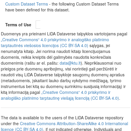
Custom Dataset Terms
- the following Custom Dataset Terms
have been defined for this dataset.
Terms of Use
Duomenys yra prieinami LiDA Dataverse talpyklos vartotojams pagal
„Creative Commons“ 4.0 priskyrimo ir analogiško platinimo
tarptautinės viešosios licencijos (CC BY-SA 4.0)
sąlygas, jei
nenumatyta kitaip. Jei norima naudoti kitaip licencijuojamus
duomenis, reikia kreiptis dėl galimybės naudotis konkrečiais
duomenimis (raštu ar el. paštu:
data@ktu.lt
). Nepriklausomai nuo
prieigos prie duomenų apribojimų, visi norintieji gali peržiūrėti ir
naudoti visų LiDA Dataverse talpykloje saugomų duomenų aprašus
(metaduomenis, įskaitant lauko darbų vykdymo medžiagą, tyrimo
instrumentus bei kitą su duomenų surinkimu susijusią informaciją) ir
kitą informaciją pagal
„Creative Commons“ 4.0 priskyrimo ir
analogiško platinimo tarptautinę viešąją licenciją (CC BY-SA 4.0)
.
The data is available to the users of the LiDA Dataverse repository
under the
Creative Commons Attribution-ShareAlike 4.0 International
licence (CC BY-SA 4.0)
, if not indicated otherwise. Individuals and