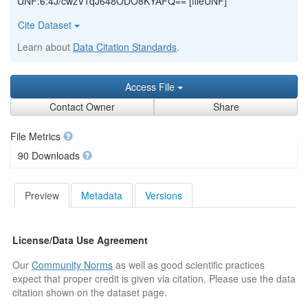
UNF:6:4J/cwzV1qJ648ODO8KYAFQ== [fileUNF]
Cite Dataset
Learn about
Data Citation Standards
.
Access File
Contact Owner
Share
File Metrics
90 Downloads
Preview
Metadata
Versions
License/Data Use Agreement
Our
Community Norms
as well as good scientific practices
expect that proper credit is given via citation. Please use the data
citation shown on the dataset page.