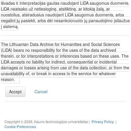
išvadas ir interpretacijas gautas naudojant LiDA saugomus duomenis.
LiDA neatsako už netiesioginę, atsitiktinę, ar kitokią žalą, ar
nuostolius, atsiradusius naudojant LiDA saugomus duomenis, arba
negalint jų pasiekti, arba dėl nesankcionuoto jų panaudojimo įsilaužus
į sistemą.
The Lithuanian Data Archive for Humanities and Social Sciences
(LiDA) bears no responsibility for the uses of the data archived
therein, or for interpretations or inferences based on these uses. The
LiDA accepts no liability for indirect, consequential or incidental
damages or losses arising from use of the data collection, or from the
unavailability of, or break in access to the service for whatever
reason.
Accept
Cancel
Copyright © 2026, Kauno technologijos universitetas |
Privacy Policy
|
Cookie Preferences