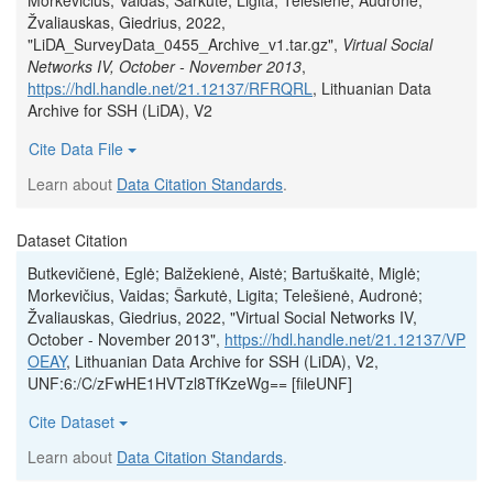
Morkevičius, Vaidas; Šarkutė, Ligita; Telešienė, Audronė;
Žvaliauskas, Giedrius, 2022,
"LiDA_SurveyData_0455_Archive_v1.tar.gz",
Virtual Social
Networks IV, October - November 2013
,
https://hdl.handle.net/21.12137/RFRQRL
, Lithuanian Data
Archive for SSH (LiDA), V2
Cite Data File
Learn about
Data Citation Standards
.
Dataset Citation
Butkevičienė, Eglė; Balžekienė, Aistė; Bartuškaitė, Miglė;
Morkevičius, Vaidas; Šarkutė, Ligita; Telešienė, Audronė;
Žvaliauskas, Giedrius, 2022, "Virtual Social Networks IV,
October - November 2013",
https://hdl.handle.net/21.12137/VP
OEAY
, Lithuanian Data Archive for SSH (LiDA), V2,
UNF:6:/C/zFwHE1HVTzl8TfKzeWg== [fileUNF]
Cite Dataset
Learn about
Data Citation Standards
.