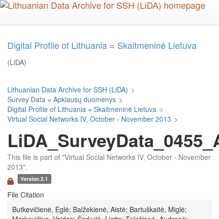
Skip
to
main
content
Digital Profile of Lithuania = Skaitmeninė Lietuva
(LiDA)
Lithuanian Data Archive for SSH (LiDA)
>
Survey Data = Apklausų duomenys
>
Digital Profile of Lithuania = Skaitmeninė Lietuva
>
Virtual Social Networks IV, October - November 2013
>
LiDA_SurveyData_0455_Ar
This file is part of "Virtual Social Networks IV, October - November
2013".
Version 2.1
File Citation
Butkevičienė, Eglė; Balžekienė, Aistė; Bartuškaitė, Miglė;