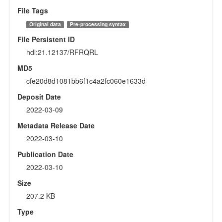
File Tags
Original data
Pre-processing syntax
File Persistent ID
hdl:21.12137/RFRQRL
MD5
cfe20d8d1081bb6f1c4a2fc060e1633d
Deposit Date
2022-03-09
Metadata Release Date
2022-03-10
Publication Date
2022-03-10
Size
207.2 KB
Type