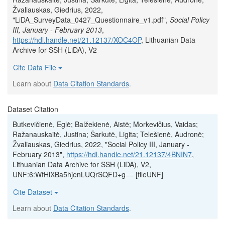
Žvaliauskas, Giedrius, 2022,
"LiDA_SurveyData_0427_Questionnaire_v1.pdf",
Social Policy
III, January - February 2013
,
https://hdl.handle.net/21.12137/XOC4OP
, Lithuanian Data
Archive for SSH (LiDA), V2
Cite Data File
Learn about
Data Citation Standards
.
Dataset Citation
Butkevičienė, Eglė; Balžekienė, Aistė; Morkevičius, Vaidas;
Ražanauskaitė, Justina; Šarkutė, Ligita; Telešienė, Audronė;
Žvaliauskas, Giedrius, 2022, "Social Policy III, January -
February 2013",
https://hdl.handle.net/21.12137/4BNIN7
,
Lithuanian Data Archive for SSH (LiDA), V2,
UNF:6:WfHiXBa5hjenLUQrSQFD+g== [fileUNF]
Cite Dataset
Learn about
Data Citation Standards
.