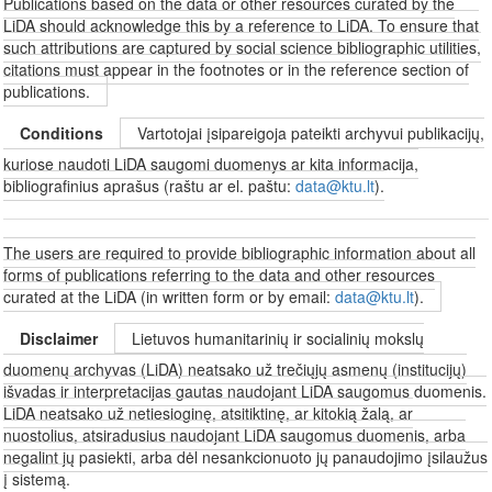
Publications based on the data or other resources curated by the
LiDA should acknowledge this by a reference to LiDA. To ensure that
such attributions are captured by social science bibliographic utilities,
citations must appear in the footnotes or in the reference section of
publications.
Conditions
Vartotojai įsipareigoja pateikti archyvui publikacijų,
kuriose naudoti LiDA saugomi duomenys ar kita informacija,
bibliografinius aprašus (raštu ar el. paštu:
data@ktu.lt
).
The users are required to provide bibliographic information about all
forms of publications referring to the data and other resources
curated at the LiDA (in written form or by email:
data@ktu.lt
).
Disclaimer
Lietuvos humanitarinių ir socialinių mokslų
duomenų archyvas (LiDA) neatsako už trečiųjų asmenų (institucijų)
išvadas ir interpretacijas gautas naudojant LiDA saugomus duomenis.
LiDA neatsako už netiesioginę, atsitiktinę, ar kitokią žalą, ar
nuostolius, atsiradusius naudojant LiDA saugomus duomenis, arba
negalint jų pasiekti, arba dėl nesankcionuoto jų panaudojimo įsilaužus
į sistemą.