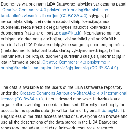
Duomenys yra prieinami LiDA Dataverse talpyklos vartotojams pagal
„Creative Commons“ 4.0 priskyrimo ir analogiško platinimo
tarptautinės viešosios licencijos (CC BY-SA 4.0)
sąlygas, jei
nenumatyta kitaip. Jei norima naudoti kitaip licencijuojamus
duomenis, reikia kreiptis dėl galimybės naudotis konkrečiais
duomenimis (raštu ar el. paštu:
data@ktu.lt
). Nepriklausomai nuo
prieigos prie duomenų apribojimų, visi norintieji gali peržiūrėti ir
naudoti visų LiDA Dataverse talpykloje saugomų duomenų aprašus
(metaduomenis, įskaitant lauko darbų vykdymo medžiagą, tyrimo
instrumentus bei kitą su duomenų surinkimu susijusią informaciją) ir
kitą informaciją pagal
„Creative Commons“ 4.0 priskyrimo ir
analogiško platinimo tarptautinę viešąją licenciją (CC BY-SA 4.0)
.
The data is available to the users of the LiDA Dataverse repository
under the
Creative Commons Attribution-ShareAlike 4.0 International
licence (CC BY-SA 4.0)
, if not indicated otherwise. Individuals and
organizations wishing to use data licensed differently must apply for
access to the specific data (in written form or by email:
data@ktu.lt
).
Regardless of the data access restrictions, everyone can browse and
use all the descriptions of the data stored in the LiDA Dataverse
repository (metadata, including fieldwork resources, research