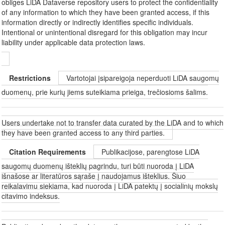
obliges LiDA Dataverse repository users to protect the confidentiality
of any information to which they have been granted access, if this
information directly or indirectly identifies specific individuals.
Intentional or unintentional disregard for this obligation may incur
liability under applicable data protection laws.
Restrictions
Vartotojai įsipareigoja neperduoti LiDA saugomų
duomenų, prie kurių jiems suteikiama prieiga, trečiosioms šalims.
Users undertake not to transfer data curated by the LiDA and to which
they have been granted access to any third parties.
Citation Requirements
Publikacijose, parengtose LiDA
saugomų duomenų išteklių pagrindu, turi būti nuoroda į LiDA
išnašose ar literatūros sąraše į naudojamus išteklius. Šiuo
reikalavimu siekiama, kad nuoroda į LiDA patektų į socialinių mokslų
citavimo indeksus.