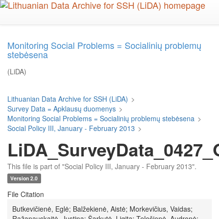
Skip
to
main
content
Monitoring Social Problems = Socialinių problemų
stebėsena
(LiDA)
Lithuanian Data Archive for SSH (LiDA)
>
Survey Data = Apklausų duomenys
>
Monitoring Social Problems = Socialinių problemų stebėsena
>
Social Policy III, January - February 2013
>
LiDA_SurveyData_0427_Q
This file is part of "Social Policy III, January - February 2013".
Version 2.0
File Citation
Butkevičienė, Eglė; Balžekienė, Aistė; Morkevičius, Vaidas;
Ražanauskaitė, Justina; Šarkutė, Ligita; Telešienė, Audronė;