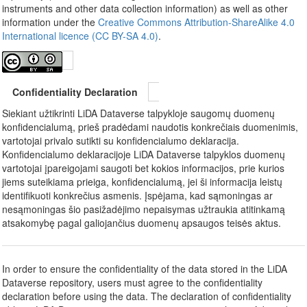
instruments and other data collection information) as well as other
information under the
Creative Commons Attribution-ShareAlike 4.0
International licence (CC BY-SA 4.0)
.
Confidentiality Declaration
Siekiant užtikrinti LiDA Dataverse talpykloje saugomų duomenų
konfidencialumą, prieš pradėdami naudotis konkrečiais duomenimis,
vartotojai privalo sutikti su konfidencialumo deklaracija.
Konfidencialumo deklaracijoje LiDA Dataverse talpyklos duomenų
vartotojai įpareigojami saugoti bet kokios informacijos, prie kurios
jiems suteikiama prieiga, konfidencialumą, jei ši informacija leistų
identifikuoti konkrečius asmenis. Įspėjama, kad sąmoningas ar
nesąmoningas šio pasižadėjimo nepaisymas užtraukia atitinkamą
atsakomybę pagal galiojančius duomenų apsaugos teisės aktus.
In order to ensure the confidentiality of the data stored in the LiDA
Dataverse repository, users must agree to the confidentiality
declaration before using the data. The declaration of confidentiality