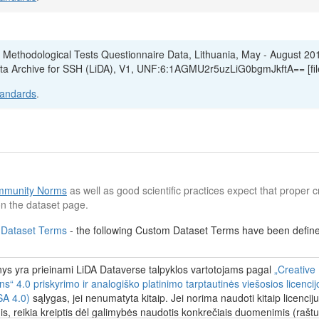
5, Methodological Tests Questionnaire Data, Lithuania, May - August 20
ata Archive for SSH (LiDA), V1, UNF:6:1AGMU2r5uzLiG0bgmJkftA== [fi
tandards
.
munity Norms
as well as good scientific practices expect that proper cr
n the dataset page.
 Dataset Terms
- the following Custom Dataset Terms have been defined
s yra prieinami LiDA Dataverse talpyklos vartotojams pagal
„Creative
 4.0 priskyrimo ir analogiško platinimo tarptautinės viešosios licenci
A 4.0)
sąlygas, jei nenumatyta kitaip. Jei norima naudoti kitaip licenci
, reikia kreiptis dėl galimybės naudotis konkrečiais duomenimis (raštu 