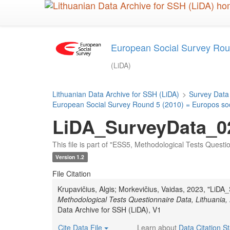
Skip
to
main
content
European Social Survey Roun
(LiDA)
Lithuanian Data Archive for SSH (LiDA)
>
Survey Data
European Social Survey Round 5 (2010) = Europos soci
LiDA_SurveyData_0
This file is part of "ESS5, Methodological Tests Quest
Version 1.2
File Citation
Krupavičius, Algis; Morkevičius, Vaidas, 2023, "L
Methodological Tests Questionnaire Data, Lithuania
Data Archive for SSH (LiDA), V1
Cite Data File
Learn about
Data Citation S