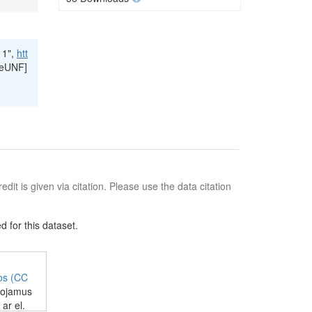
11",
htt
leUNF]
edit is given via citation. Please use the data citation
 for this dataset.
jos (CC
juojamus
ar el.