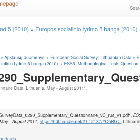
Sea
d 5 (2010) = Europos socialinio tyrimo 5 banga (2010)
 = Apklausų duomenys
>
European Social Survey: Lithuanian Data = E
alinio tyrimo 5 banga (2010)
>
ESS5, Methodological Tests Questionn
290_Supplementary_Quest
ionnaire Data, Lithuania, May - August 2011".
iDA_SurveyData_0290_Supplementary_Questionnaire_vC_rus_v1.pdf",
ES
, May - August 2011
,
https://hdl.handle.net/21.12137/YO5RGC
, Lithuani
tandards
.