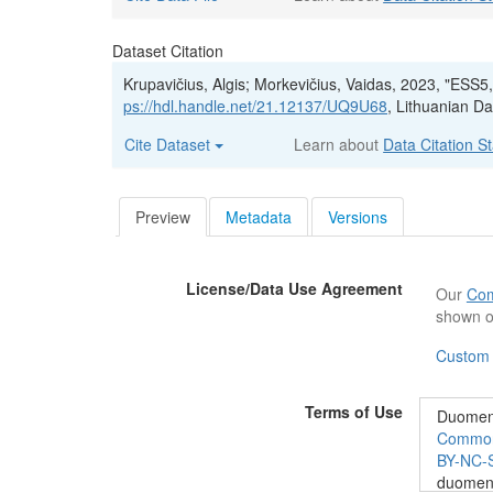
Dataset Citation
Krupavičius, Algis; Morkevičius, Vaidas, 2023, "ESS
ps://hdl.handle.net/21.12137/UQ9U68
, Lithuanian D
Cite Dataset
Learn about
Data Citation S
Preview
Metadata
Versions
License/Data Use Agreement
Our
Com
shown o
Custom
Terms of Use
Duomeny
Commons“
BY-NC-S
duomenis