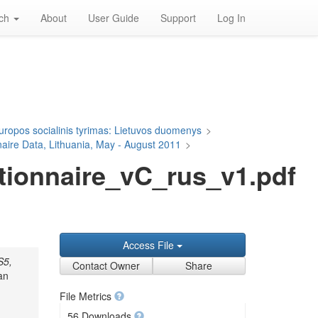
rch
About
User Guide
Support
Log In
uropos socialinis tyrimas: Lietuvos duomenys
>
aire Data, Lithuania, May - August 2011
>
ionnaire_vC_rus_v1.pdf
Access File
S5,
Contact Owner
Share
an
File Metrics
56 Downloads