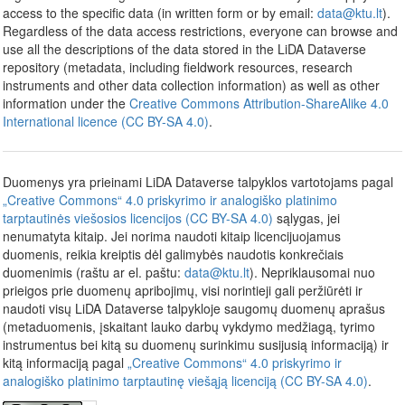
access to the specific data (in written form or by email:
data@ktu.lt
).
Regardless of the data access restrictions, everyone can browse and
use all the descriptions of the data stored in the LiDA Dataverse
repository (metadata, including fieldwork resources, research
instruments and other data collection information) as well as other
information under the
Creative Commons Attribution-ShareAlike 4.0
International licence (CC BY-SA 4.0)
.
Duomenys yra prieinami LiDA Dataverse talpyklos vartotojams pagal
„Creative Commons“ 4.0 priskyrimo ir analogiško platinimo
tarptautinės viešosios licencijos (CC BY-SA 4.0)
sąlygas, jei
nenumatyta kitaip. Jei norima naudoti kitaip licencijuojamus
duomenis, reikia kreiptis dėl galimybės naudotis konkrečiais
duomenimis (raštu ar el. paštu:
data@ktu.lt
). Nepriklausomai nuo
prieigos prie duomenų apribojimų, visi norintieji gali peržiūrėti ir
naudoti visų LiDA Dataverse talpykloje saugomų duomenų aprašus
(metaduomenis, įskaitant lauko darbų vykdymo medžiagą, tyrimo
instrumentus bei kitą su duomenų surinkimu susijusią informaciją) ir
kitą informaciją pagal
„Creative Commons“ 4.0 priskyrimo ir
analogiško platinimo tarptautinę viešąją licenciją (CC BY-SA 4.0)
.