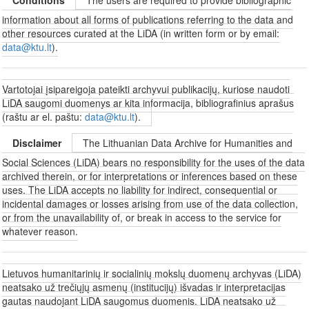
information about all forms of publications referring to the data and
other resources curated at the LiDA (in written form or by email:
data@ktu.lt
).
Vartotojai įsipareigoja pateikti archyvui publikacijų, kuriose naudoti
LiDA saugomi duomenys ar kita informacija, bibliografinius aprašus
(raštu ar el. paštu:
data@ktu.lt
).
Disclaimer
The Lithuanian Data Archive for Humanities and
Social Sciences (LiDA) bears no responsibility for the uses of the data
archived therein, or for interpretations or inferences based on these
uses. The LiDA accepts no liability for indirect, consequential or
incidental damages or losses arising from use of the data collection,
or from the unavailability of, or break in access to the service for
whatever reason.
Lietuvos humanitarinių ir socialinių mokslų duomenų archyvas (LiDA)
neatsako už trečiųjų asmenų (institucijų) išvadas ir interpretacijas
gautas naudojant LiDA saugomus duomenis. LiDA neatsako už