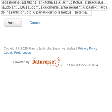
netiesioginę, atsitiktinę, ar kitokią žalą, ar nuostolius, atsiradusius
naudojant LiDA saugomus duomenis, arba negalint jų pasiekti, arba
dėl nesankcionuoto jų panaudojimo įsilaužus į sistemą.
Accept
Cancel
Copyright © 2026, Kauno technologijos universitetas |
Privacy Policy
|
Cookie Preferences
Powered by
v. 6.7.1 build 1955-8e18f64