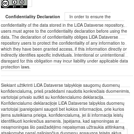
Confidentiality Declaration
In order to ensure the
confidentiality of the data stored in the LiDA Dataverse repository,
users must agree to the confidentiality declaration before using the
data. The declaration of confidentiality obliges LiDA Dataverse
repository users to protect the confidentiality of any information to
which they have been granted access, if this information directly or
indirectly identifies specific individuals. Intentional or unintentional
disregard for this obligation may incur liability under applicable data
protection laws.
Siekiant užtikrinti LiDA Dataverse talpykloje saugomų duomenų
konfidencialumą, prieš pradėdami naudotis konkrečiais duomenimis,
vartotojai privalo sutikti su konfidencialumo deklaracija.
Konfidencialumo deklaracijoje LiDA Dataverse talpyklos duomenų
vartotojai įpareigojami saugoti bet kokios informacijos, prie kurios
jiems suteikiama prieiga, konfidencialumą, jei ši informacija leistų
identifikuoti konkrečius asmenis. Įspėjama, kad sąmoningas ar
nesąmoningas šio pasižadėjimo nepaisymas užtraukia atitinkamą
atsakomybę pagal galiojančius duomenų apsaugos teisės aktus.