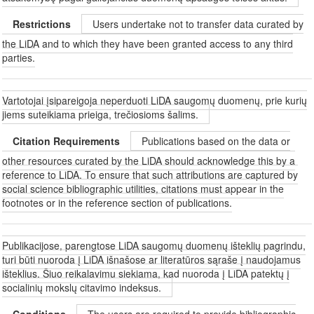
Restrictions
Users undertake not to transfer data curated by
the LiDA and to which they have been granted access to any third
parties.
Vartotojai įsipareigoja neperduoti LiDA saugomų duomenų, prie kurių
jiems suteikiama prieiga, trečiosioms šalims.
Citation Requirements
Publications based on the data or
other resources curated by the LiDA should acknowledge this by a
reference to LiDA. To ensure that such attributions are captured by
social science bibliographic utilities, citations must appear in the
footnotes or in the reference section of publications.
Publikacijose, parengtose LiDA saugomų duomenų išteklių pagrindu,
turi būti nuoroda į LiDA išnašose ar literatūros sąraše į naudojamus
išteklius. Šiuo reikalavimu siekiama, kad nuoroda į LiDA patektų į
socialinių mokslų citavimo indeksus.
Conditions
The users are required to provide bibliographic