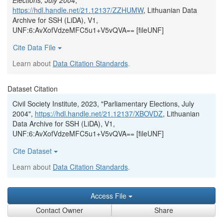
Elections, July 2004
,
https://hdl.handle.net/21.12137/ZZHUMW
, Lithuanian Data
Archive for SSH (LiDA), V1,
UNF:6:AvXofVdzeMFC5u1+V5vQVA== [fileUNF]
Cite Data File
Learn about
Data Citation Standards
.
Dataset Citation
Civil Society Institute, 2023, "Parliamentary Elections, July
2004",
https://hdl.handle.net/21.12137/XBOVDZ
, Lithuanian
Data Archive for SSH (LiDA), V1,
UNF:6:AvXofVdzeMFC5u1+V5vQVA== [fileUNF]
Cite Dataset
Learn about
Data Citation Standards
.
Access File
Contact Owner
Share