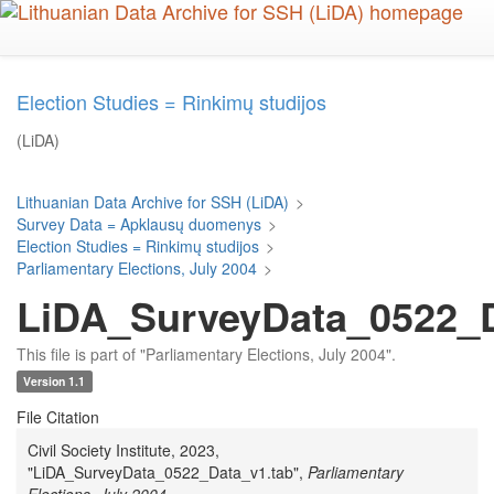
Skip
to
main
content
Election Studies = Rinkimų studijos
(LiDA)
Lithuanian Data Archive for SSH (LiDA)
>
Survey Data = Apklausų duomenys
>
Election Studies = Rinkimų studijos
>
Parliamentary Elections, July 2004
>
LiDA_SurveyData_0522_D
This file is part of "Parliamentary Elections, July 2004".
Version 1.1
File Citation
Civil Society Institute, 2023,
"LiDA_SurveyData_0522_Data_v1.tab",
Parliamentary