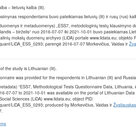
ba – lietuvių kalba (lit).
simynas respondentams buvo pateikiamas lietuvių (lit) ir rusų (rus) kal
duomenys ir metaduomenys) „ESS7, metodologinių testų klausimyno 
landis – birželis“ nuo 2016-07-07 iki 2021-10-01 buvo pasiekiamas Lie
cialinių mokslų duomenų archyvo (LiDA) portale www.lidata.eu; objekto 
/quant/LiDA_ESS_0293; parengė 2016-07-07 Morkevičius, Vaidas ir
Žva
 the study is Lithuanian (lit).
onnaire was provided for the respondents in Lithuanian (lit) and Russia
etadata) “ESS7, Methodological Tests Questionnaire Data, Lithuania, A
6-07-07 to 2021-10-01 was available on the portal of Lithuanian Data
Social Sciences (LiDA) www.lidata.eu; object PID:
/quant/LiDA_ESS_0293; produced by Morkevičius, Vaidas ir
Žvaliauskas
7.
rms