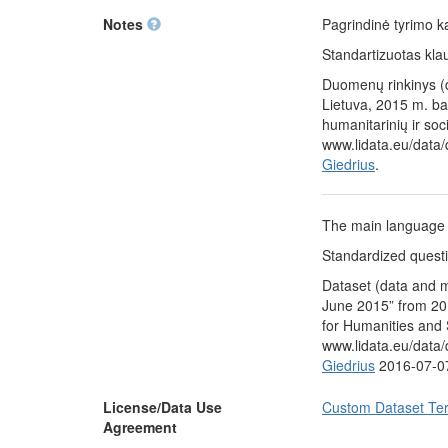
Notes
Pagrindinė tyrimo kal
Standartizuotas klau
Duomenų rinkinys (
Lietuva, 2015 m. ba
humanitarinių ir so
www.lidata.eu/data
Giedrius
.
The main language of
Standardized questi
Dataset (data and m
June 2015” from 201
for Humanities and 
www.lidata.eu/data
Giedrius
2016-07-0
License/Data Use
Custom Dataset Te
Agreement