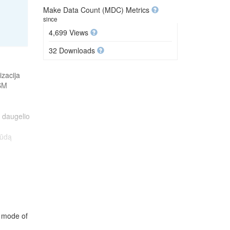
Make Data Count (MDC) Metrics
since
4,699 Views
32 Downloads
zacija
HSM
ą daugelio
būdą
menų failo
ting in
 mode of