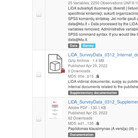
25 Variables,
2250 Observations
UNF:6:1
LiDA sutvarkyti duomenys: išversti į lietu
specifiniai kintamieji; sukurti organizaci
SPSS komandų sintaksę. Jei norite gauti 
data@ktu.lt = Data processed by the LiDA: 
variables removed; Administrative variab
SPSS command syntax. If you would like to 
data@ktu.lt.
Data
Survey
LiDA_SurveyData_0312_Internal_do
Gzip Archive
- 1.4 MB
Published Apr 25, 2022
0 Downloads
MD5: 00e...b15
LiDA vidiniai dokumentai, susiję su publi
internal documents related to the publishe
Supplementary documentation
LiDA_SurveyData_0312_Supplement
Adobe PDF
- 130.1 KB
Published Apr 25, 2022
62 Downloads
MD5: ed1...135
Papildomas klausimynas (A versija) (lit) =
Documentation