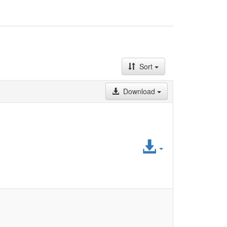
Sort
Download
Access
File