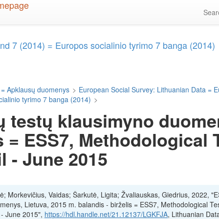
Sea
d 7 (2014) = Europos socialinio tyrimo 7 banga (2014)
 = Apklausų duomenys
>
European Social Survey: Lithuanian Data = E
alinio tyrimo 7 banga (2014)
>
ų testų klausimyno duomen
is = ESS7, Methodological
il - June 2015
lė; Morkevičius, Vaidas; Šarkutė, Ligita; Žvaliauskas, Giedrius, 2022, "
menys, Lietuva, 2015 m. balandis - birželis = ESS7, Methodological Te
l - June 2015",
https://hdl.handle.net/21.12137/LGKFJA
, Lithuanian Dat