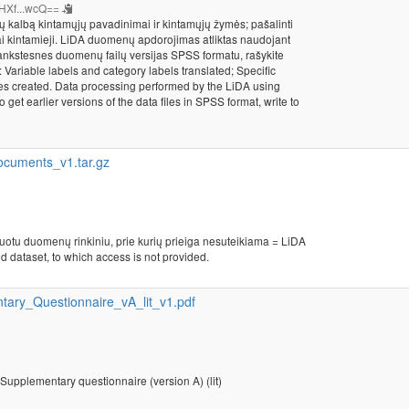
HXf...wcQ==
vių kalbą kintamųjų pavadinimai ir kintamųjų žymės; pašalinti
niai kintamieji. LiDA duomenų apdorojimas atliktas naudojant
ankstesnes duomenų failų versijas SPSS formatu, rašykite
Variable labels and category labels translated; Specific
les created. Data processing performed by the LiDA using
get earlier versions of the data files in SPSS format, write to
cuments_v1.tar.gz
kuotu duomenų rinkiniu, prie kurių prieiga nesuteikiama = LiDA
d dataset, to which access is not provided.
ary_Questionnaire_vA_lit_v1.pdf
 Supplementary questionnaire (version A) (lit)