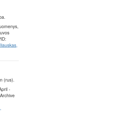
ba.
duomenys,
tuvos
PID:
liauskas,
n (rus).
pril -
 Archive
,