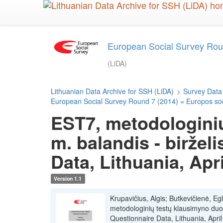
Skip
to
main
content
European Social Survey Roun
(LiDA)
Lithuanian Data Archive for SSH (LiDA)
>
Survey Data
European Social Survey Round 7 (2014) = Europos soci
EST7, metodologini
m. balandis - biržel
Data, Lithuania, Apr
Version 1.1
Krupavičius, Algis; Butkevičienė, Eg
metodologinių testų klausimyno duo
Questionnaire Data, Lithuania, Apri