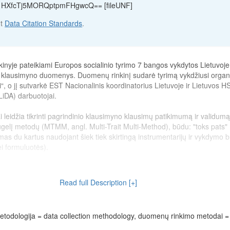
:6:1HXfcTj5MORQptpmFHgwcQ== [fileUNF]
ut
Data Citation Standards
.
nyje pateikiami Europos socialinio tyrimo 7 bangos vykdytos Lietuvoje
 klausimyno duomenys. Duomenų rinkinį sudarė tyrimą vykdžiusi organi
i“, o jį sutvarkė EST Nacionalinis koordinatorius Lietuvoje ir Lietuvos 
iDA) darbuotojai.
i leidžia tikrinti pagrindinio klausimyno klausimų patikimumą ir validum
ugelį metodų (MTMM, angl. Multi-Trait Multi-Method), būdu: "toks pats"
s du kartus naudojant šiek tiek skirtingą instrumentarijų ir vykdymo 
ei formuluotės).
iui sukurti naudota EST 7-oje bangoje dalyvavusių šalių jungtinio duo
s duomenys) publikuota EST Duomenų archyve 2016-06-06.
Read full Description [+]
reated using
version 2.1
of the integrated data file of countries participa
thuanian data) published in the ESS Data Archive on 2016-06-06.
todologija = data collection methodology, duomenų rinkimo metodai =