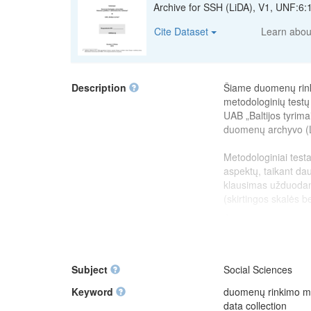
Archive for SSH (LiDA), V1, UNF
Cite Dataset
Learn abo
Description
Šiame duomenų rinki
metodologinių testų
UAB „Baltijos tyrima
duomenų archyvo (L
Metodologiniai testa
aspektų, taikant da
klausimas užduodama
(skirtingos skalės b
Šiam duomenų rinkin
2.1 versija
(Lietuvo
Subject
Social Sciences
This dataset was c
the ESS Round 7 (Li
Keyword
duomenų rinkimo me
data collection