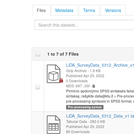
Files
Metadata
Terms
Versions
Search
1 to 7 of 7 Files
LiDA_SurveyData_0312_Archive_v1.
Gzip Archive
- 1.9 KB
Published Apr 25, 2022
0 Downloads
MD5: b97...00f
Pirminio apdorojimo SPSS sintaksės faila
sintaksę, rašykite data@ktu.lt = Pre-proces
pre-processing syntaxes in SPSS format, w
Pre-processing syntax
LiDA_SurveyData_0312_Data_v1.t
Tabular Data
- 282.0 KB
Published Apr 25, 2022
85 Downloads