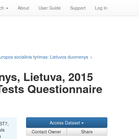
rch
About
User Guide
Support
Log In
uropos socialinis tyrimas: Lietuvos duomenys
>
ys, Lietuva, 2015
 Tests Questionnaire
Access Dataset
EST7,
sts
Contact Owner
Share
a