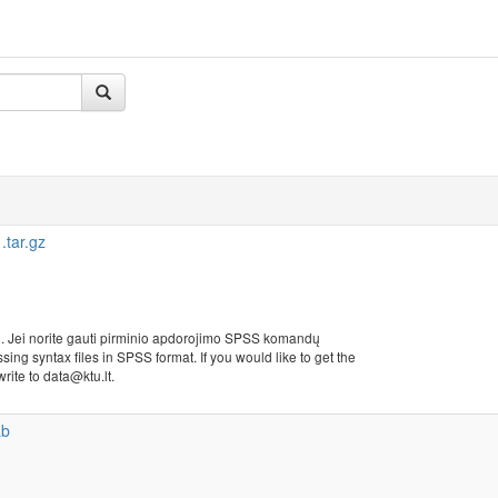
tar.gz
i. Jei norite gauti pirminio apdorojimo SPSS komandų
sing syntax files in SPSS format. If you would like to get the
rite to data@ktu.lt.
ab