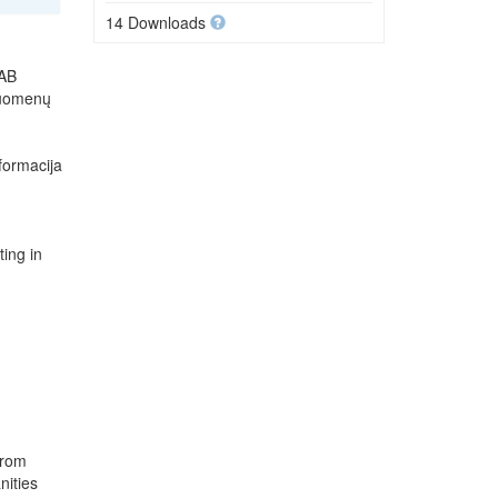
14 Downloads
UAB
 duomenų
nformacija
ting in
from
nities