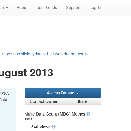
rch
About
User Guide
Support
Log In
uropos socialinis tyrimas: Lietuvos duomenys
>
August 2013
Access Dataset
"ESS6,
Data
Contact Owner
Share
Make Data Count (MDC) Metrics
since
1,540 Views