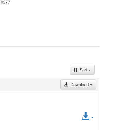
S_0277
Sort
Download
Access
File