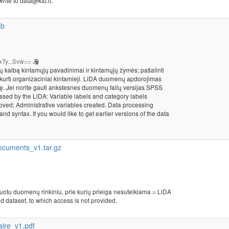
rite to data@ktu.lt.
ab
xTy...Svw==
vių kalbą kintamųjų pavadinimai ir kintamųjų žymės; pašalinti
sukurti organizaciniai kintamieji. LiDA duomenų apdorojimas
. Jei norite gauti ankstesnes duomenų failų versijas SPSS
essed by the LiDA: Variable labels and category labels
moved; Administrative variables created. Data processing
syntax. If you would like to get earlier versions of the data
cuments_v1.tar.gz
kuotu duomenų rinkiniu, prie kurių prieiga nesuteikiama = LiDA
d dataset, to which access is not provided.
ire_v1.pdf