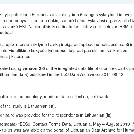
nyje pateikiami Europos socialinio tyrimo 6 bangos vykdytos Lietuvoje
yno duomenys. Duomenų rinkinį sudarė tyrimą vykdžiusi organizacija 
o jį sutvarkė EST Nacionalinis koordinatorius Lietuvoje ir Lietuvos HSM
uotojai.
ciją apie interviu vykdymo tvarką ir eigą bei apibūdina apklausėjus. Ši i
interviu atlikimo kokybės tyrimuose, taip pat paaiškinant kai kuriuos
mus į klausimus.
reated using
version 2.0
of the integrated data file of countries participa
thuanian data) published in the ESS Data Archive on 2014-06-12.
ollection methodology, mode of data collection, field work
 the study is Lithuanian (lit).
nnaire was provided for the respondents in Lithuanian (lit).
metadata) “ESS6, Contact Forms Data, Lithuania, May – August 2013” 
10-01 was available on the portal of Lithuanian Data Archive for Huma