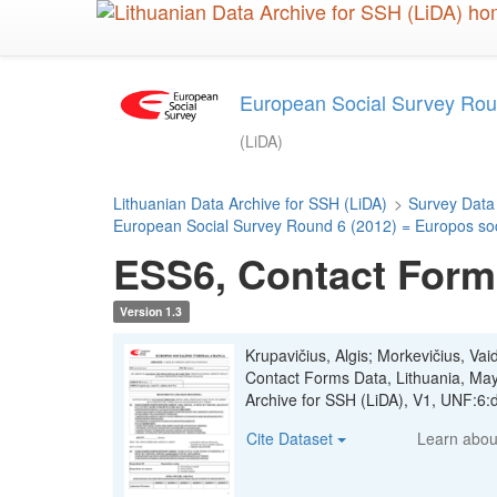
Skip
to
main
content
European Social Survey Roun
(LiDA)
Lithuanian Data Archive for SSH (LiDA)
>
Survey Data
European Social Survey Round 6 (2012) = Europos soci
ESS6, Contact Forms
Version 1.3
Krupavičius, Algis; Morkevičius, Vai
Contact Forms Data, Lithuania, Ma
Archive for SSH (LiDA), V1, UNF:6
Cite Dataset
Learn abo