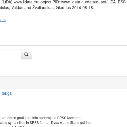
 (LiDA) www.lidata.eu; object PID: www.lidata.eu/data/quant/LiDA_ES
ičius, Vaidas and Žvaliauskas, Giedrius 2014-08-18.
rms
tar.gz
i. Jei norite gauti pirminio apdorojimo SPSS komandų
sing syntax files in SPSS format. If you would like to get the