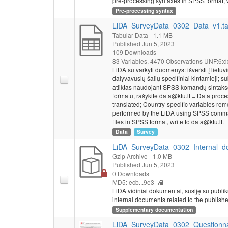
pre-processing syntaxes in SPSS format, w
Pre-processing syntax
LiDA_SurveyData_0302_Data_v1.t
Tabular Data
- 1.1 MB
Published Jun 5, 2023
109 Downloads
83 Variables,
4470 Observations
UNF:6:d
LiDA sutvarkyti duomenys: išversti į lietu
dalyvavusių šalių specifiniai kintamieji; 
atliktas naudojant SPSS komandų sintaksę
formatu, rašykite data@ktu.lt = Data proc
translated; Country-specific variables re
performed by the LiDA using SPSS command 
files in SPSS format, write to data@ktu.lt.
Data
Survey
LiDA_SurveyData_0302_Internal_do
Gzip Archive
- 1.0 MB
Published Jun 5, 2023
0 Downloads
MD5: ecb...9e3
LiDA vidiniai dokumentai, susiję su publi
internal documents related to the publishe
Supplementary documentation
LiDA_SurveyData_0302_Questionna