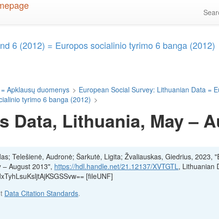
Sea
d 6 (2012) = Europos socialinio tyrimo 6 banga (2012)
 = Apklausų duomenys
>
European Social Survey: Lithuanian Data = E
alinio tyrimo 6 banga (2012)
>
 Data, Lithuania, May – 
das; Telešienė, Audronė; Šarkutė, Ligita; Žvaliauskas, Giedrius, 2023, 
y – August 2013",
https://hdl.handle.net/21.12137/XVTGTL
, Lithuanian 
:dxTyhLsuKsljtAjKSGSSvw== [fileUNF]
ut
Data Citation Standards
.