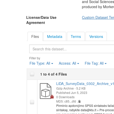
and Social Sciences
produced by Morkev
License/Data Use
Custom Dataset Te
Agreement
Files
Metadata
Terms
Versions
Search
Filter by
File Type:
All
Access:
All
File Tag:
All
1 to 4 of 4 Files
LiDA_SurveyData_0302_Archive_v1.
Gzip Archive
- 5.2 KB
Published Jun 5, 2023
0 Downloads
MD5: c85...dfd
Pirminio apdorojimo SPSS sintaksės faila
sintaksę, rašykite data@ktu.lt = Pre-proces