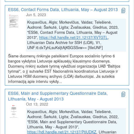
ESS6, Contact Forms Data, Lithuania, May – August 2013
Jun 5, 2023
Krupavičius, Algis; Morkevičius, Vaidas; Telešienė,
Audronė; Šarkutė, Ligita; Žvaliauskas, Giedrius, 2023,
"ESS6, Contact Forms Data, Lithuania, May – August
2013",
https://hdl.handle.net/21.12137/XVTGTL
,
Lithuanian Data Archive for SSH (LiDA), V1,
UNF:6:dxTyhLsuKsljtAjKSGSSvw== [fileUNF]
Šiame duomenų rinkinyje pateikiami Europos socialinio tyrimo 6
bangos vykdytos Lietuvoje apklausėjų klausimyno duomenys.
Duomenų rinkinį sudarė tyrimą vykdžiusi organizacija UAB "Baltijos
tyrimai", o jį sutvarkė EST Nacionalinis koordinatorius Lietuvoje ir
Lietuvos HSM duomenų archyvo (LiDA) darbuotojai. Jis suteikia
informaciją apie interviu vykdy...
ESS6, Main and Supplementary Questionnaire Data,
Lithuania, May - August 2013
Oct 13, 2022
Krupavičius, Algis; Morkevičius, Vaidas; Telešienė,
Audronė; Šarkutė, Ligita; Žvaliauskas, Giedrius, 2022,
"ESS6, Main and Supplementary Questionnaire Data,
Lithuania, May - August 2013",
https://hdl.handle.net/21.12137/P0UDKZ
, Lithuanian