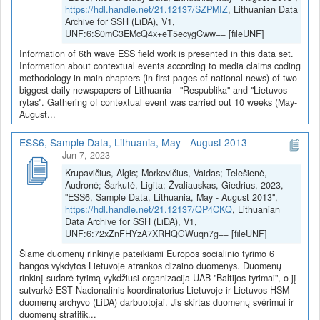
https://hdl.handle.net/21.12137/SZPMIZ
, Lithuanian Data
Archive for SSH (LiDA), V1,
UNF:6:S0mC3EMcQ4x+eT5ecygCww== [fileUNF]
Information of 6th wave ESS field work is presented in this data set.
Information about contextual events according to media claims coding
methodology in main chapters (in first pages of national news) of two
biggest daily newspapers of Lithuania - "Respublika" and "Lietuvos
rytas". Gathering of contextual event was carried out 10 weeks (May-
August...
ESS6, Sample Data, Lithuania, May - August 2013
Jun 7, 2023
Krupavičius, Algis; Morkevičius, Vaidas; Telešienė,
Audronė; Šarkutė, Ligita; Žvaliauskas, Giedrius, 2023,
"ESS6, Sample Data, Lithuania, May - August 2013",
https://hdl.handle.net/21.12137/QP4CKQ
, Lithuanian
Data Archive for SSH (LiDA), V1,
UNF:6:72xZnFHYzA7XRHQGWuqn7g== [fileUNF]
Šiame duomenų rinkinyje pateikiami Europos socialinio tyrimo 6
bangos vykdytos Lietuvoje atrankos dizaino duomenys. Duomenų
rinkinį sudarė tyrimą vykdžiusi organizacija UAB "Baltijos tyrimai", o jį
sutvarkė EST Nacionalinis koordinatorius Lietuvoje ir Lietuvos HSM
duomenų archyvo (LiDA) darbuotojai. Jis skirtas duomenų svėrimui ir
duomenų stratifik...