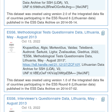
Data Archive for SSH (LiDA), V3,
UNF:6:5f86huhLBRrwlOGmNrJhrg== [fileUNF]
This dataset was created using version 2.0 of the integrated data file
of countries participating in the ESS Round 6 (Lithuanian data)
published in the ESS Data Archive on 2014-05-14.
ESS6, Methodological Tests Questionnaire Data, Lithuania,
May - August 2013
Oct 13, 2022
Krupavičius, Algis; Morkevičius, Vaidas; Telešienė,
Audronė; Šarkutė, Ligita; Žvaliauskas, Giedrius, 2022,
"ESS6, Methodological Tests Questionnaire Data,
Lithuania, May - August 2013",
https://hdl.handle.net/21.12137/ZCF10Y
, Lithuanian Data
Archive for SSH (LiDA), V2,
UNF:6:VBEzOeF1KIVJqOlWtjsEBA== [fileUNF]
This dataset was created using version 1.0 of the integrated data file
of countries participating in the ESS Round 6 (Lithuanian data)
published in the ESS Data Archive on 2014-07-02.
ESS6, Interviewer's Questionnaire Data, Lithuania, May -
August 2013
Oct 13, 2022