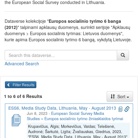
the European Social Survey conducted in Lithuania.
Dataverse kolekcijoje "
Europos socialinio tyrimo 6 banga
(2012)
" talpinami apklausų duomenys, surinkti serijoje "Apklausų
duomenys > Europos socialinis tyrimas: Lietuvos duomenys",
kurie apima Europos socialinio tyrimo 6 bangą, vykdytą Lietuvoje.
Advanced Search
Filter Results
1 to 6 of 6 Results
Sort
ESS6, Media Study Data, Lithuania, May - August 2013
Jun 8, 2023
-
European Social Survey Media
Studies = Europos socialinio tyrimo žiniasklaidos tyrimai
Krupavičius, Algis; Morkevičius, Vaidas; Telešienė,
Audronė; Šarkutė, Ligita; Žvaliauskas, Giedrius, 2023,
"ESS6, Media Study Data, Lithuania, May - August 2013",