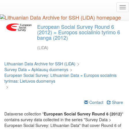
Skip
Tog
to
nav
main
content
European Social Survey Round 6
(2012) = Europos socialinio tyrimo 6
banga (2012)
(LiDA)
Lithuanian Data Archive for SSH (LiDA)
>
Survey Data = Apklausų duomenys
>
European Social Survey: Lithuanian Data = Europos socialinis
tyrimas: Lietuvos duomenys
>
Contact
Share
Dataverse collection "
European Social Survey Round 6 (2012)
"
contains survey data collected in the series "Survey Data >
European Social Survey: Lithuanian Data" that cover Round 6 of