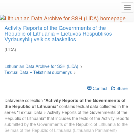
Skip
Tog
to
nav
main
content
Activity Reports of the Governments of the
Republic of Lithuania = Lietuvos Respublikos
Vyriausybių veiklos ataskaitos
(LiDA)
Lithuanian Data Archive for SSH (LiDA)
>
Textual Data = Tekstiniai duomenys
>
Contact
Share
Dataverse collection "
Activity Reports of the Governments of
the Republic of Lithuania
" contains textual data collected in the
series "Textual Data > Activity Reports of the Governments of the
Republic of Lithuania" that includes the texts of the Activity reports
submitted by the Governments of the Republic of Lithuania to the
Seimas of the Republic of Lithuania (Lithuanian Parliament)