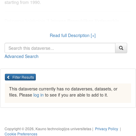
starting from 1990.
Dataverse kolekcijoje "
Lietuvos Respublikos Vyriausybių
veiklos ataskaitos
" talpinami tekstiniai duomenys, surinkti
serijoje "Tekstiniai duomenys > Lietuvos Respublikos Vyriausybių
Read full Description [+]
veiklos ataskaitos", kurioje pateikiami Lietuvos Respublikos
Vyriausybių veiklos ataskaitų tekstai Lietuvos Respublikos Seimui
nuo 1990 metų.
Advanced Search
Filter Results
This dataverse currently has no dataverses, datasets, or
files. Please
log in
to see if you are able to add to it.
Copyright © 2026, Kauno technologijos universitetas |
Privacy Policy
|
Cookie Preferences