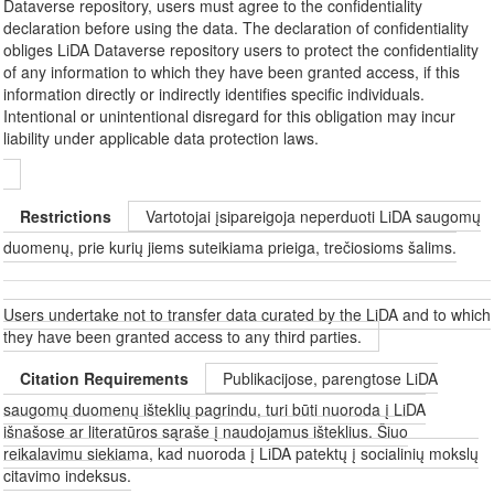
Dataverse repository, users must agree to the confidentiality
declaration before using the data. The declaration of confidentiality
obliges LiDA Dataverse repository users to protect the confidentiality
of any information to which they have been granted access, if this
information directly or indirectly identifies specific individuals.
Intentional or unintentional disregard for this obligation may incur
liability under applicable data protection laws.
Restrictions
Vartotojai įsipareigoja neperduoti LiDA saugomų
duomenų, prie kurių jiems suteikiama prieiga, trečiosioms šalims.
Users undertake not to transfer data curated by the LiDA and to which
they have been granted access to any third parties.
Citation Requirements
Publikacijose, parengtose LiDA
saugomų duomenų išteklių pagrindu, turi būti nuoroda į LiDA
išnašose ar literatūros sąraše į naudojamus išteklius. Šiuo
reikalavimu siekiama, kad nuoroda į LiDA patektų į socialinių mokslų
citavimo indeksus.