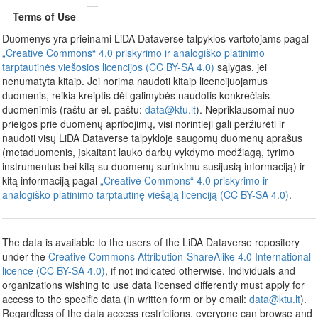
Terms of Use
Duomenys yra prieinami LiDA Dataverse talpyklos vartotojams pagal
„Creative Commons“ 4.0 priskyrimo ir analogiško platinimo
tarptautinės viešosios licencijos (CC BY-SA 4.0)
sąlygas, jei
nenumatyta kitaip. Jei norima naudoti kitaip licencijuojamus
duomenis, reikia kreiptis dėl galimybės naudotis konkrečiais
duomenimis (raštu ar el. paštu:
data@ktu.lt
). Nepriklausomai nuo
prieigos prie duomenų apribojimų, visi norintieji gali peržiūrėti ir
naudoti visų LiDA Dataverse talpykloje saugomų duomenų aprašus
(metaduomenis, įskaitant lauko darbų vykdymo medžiagą, tyrimo
instrumentus bei kitą su duomenų surinkimu susijusią informaciją) ir
kitą informaciją pagal
„Creative Commons“ 4.0 priskyrimo ir
analogiško platinimo tarptautinę viešąją licenciją (CC BY-SA 4.0)
.
The data is available to the users of the LiDA Dataverse repository
under the
Creative Commons Attribution-ShareAlike 4.0 International
licence (CC BY-SA 4.0)
, if not indicated otherwise. Individuals and
organizations wishing to use data licensed differently must apply for
access to the specific data (in written form or by email:
data@ktu.lt
).
Regardless of the data access restrictions, everyone can browse and