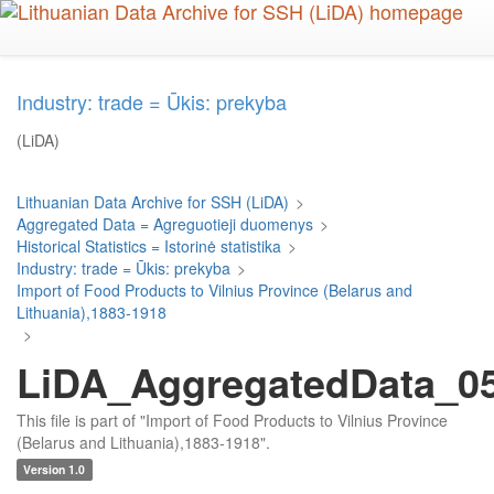
Skip
to
main
content
Industry: trade = Ūkis: prekyba
(LiDA)
Lithuanian Data Archive for SSH (LiDA)
>
Aggregated Data = Agreguotieji duomenys
>
Historical Statistics = Istorinė statistika
>
Industry: trade = Ūkis: prekyba
>
Import of Food Products to Vilnius Province (Belarus and
Lithuania),1883-1918
>
LiDA_AggregatedData_05
This file is part of "Import of Food Products to Vilnius Province
(Belarus and Lithuania),1883-1918".
Version 1.0