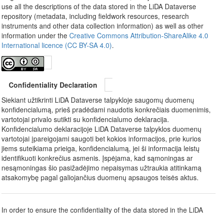
use all the descriptions of the data stored in the LiDA Dataverse
repository (metadata, including fieldwork resources, research
instruments and other data collection information) as well as other
information under the
Creative Commons Attribution-ShareAlike 4.0
International licence (CC BY-SA 4.0)
.
Confidentiality Declaration
Siekiant užtikrinti LiDA Dataverse talpykloje saugomų duomenų
konfidencialumą, prieš pradėdami naudotis konkrečiais duomenimis,
vartotojai privalo sutikti su konfidencialumo deklaracija.
Konfidencialumo deklaracijoje LiDA Dataverse talpyklos duomenų
vartotojai įpareigojami saugoti bet kokios informacijos, prie kurios
jiems suteikiama prieiga, konfidencialumą, jei ši informacija leistų
identifikuoti konkrečius asmenis. Įspėjama, kad sąmoningas ar
nesąmoningas šio pasižadėjimo nepaisymas užtraukia atitinkamą
atsakomybę pagal galiojančius duomenų apsaugos teisės aktus.
In order to ensure the confidentiality of the data stored in the LiDA