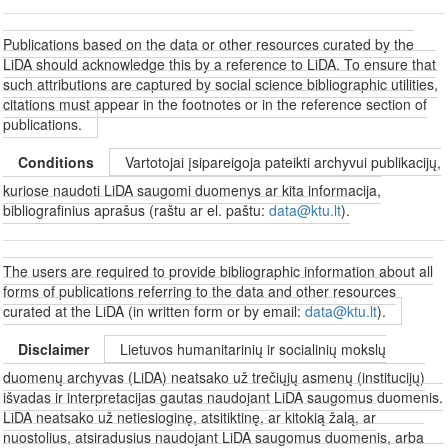
Publications based on the data or other resources curated by the
LiDA should acknowledge this by a reference to LiDA. To ensure that
such attributions are captured by social science bibliographic utilities,
citations must appear in the footnotes or in the reference section of
publications.
Conditions
Vartotojai įsipareigoja pateikti archyvui publikacijų,
kuriose naudoti LiDA saugomi duomenys ar kita informacija,
bibliografinius aprašus (raštu ar el. paštu:
data@ktu.lt
).
The users are required to provide bibliographic information about all
forms of publications referring to the data and other resources
curated at the LiDA (in written form or by email:
data@ktu.lt
).
Disclaimer
Lietuvos humanitarinių ir socialinių mokslų
duomenų archyvas (LiDA) neatsako už trečiųjų asmenų (institucijų)
išvadas ir interpretacijas gautas naudojant LiDA saugomus duomenis.
LiDA neatsako už netiesioginę, atsitiktinę, ar kitokią žalą, ar
nuostolius, atsiradusius naudojant LiDA saugomus duomenis, arba