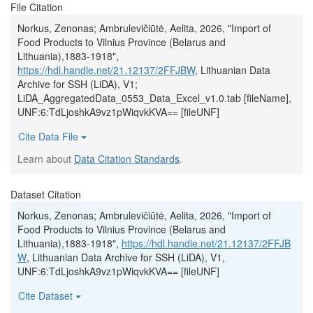
File Citation
Norkus, Zenonas; Ambrulevičiūtė, Aelita, 2026, "Import of
Food Products to Vilnius Province (Belarus and
Lithuania),1883-1918",
https://hdl.handle.net/21.12137/2FFJBW
, Lithuanian Data
Archive for SSH (LiDA), V1;
LiDA_AggregatedData_0553_Data_Excel_v1.0.tab [fileName],
UNF:6:TdLjoshkA9vz1pWiqvkKVA== [fileUNF]
Cite Data File
Learn about
Data Citation Standards
.
Dataset Citation
Norkus, Zenonas; Ambrulevičiūtė, Aelita, 2026, "Import of
Food Products to Vilnius Province (Belarus and
Lithuania),1883-1918",
https://hdl.handle.net/21.12137/2FFJB
W
, Lithuanian Data Archive for SSH (LiDA), V1,
UNF:6:TdLjoshkA9vz1pWiqvkKVA== [fileUNF]
Cite Dataset