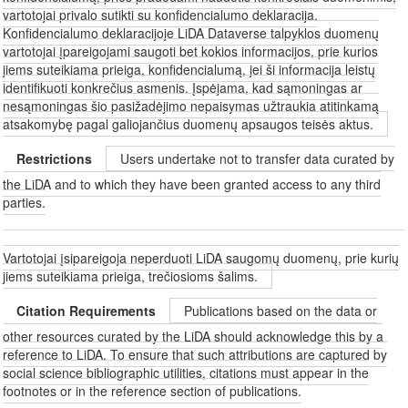
vartotojai privalo sutikti su konfidencialumo deklaracija.
Konfidencialumo deklaracijoje LiDA Dataverse talpyklos duomenų
vartotojai įpareigojami saugoti bet kokios informacijos, prie kurios
jiems suteikiama prieiga, konfidencialumą, jei ši informacija leistų
identifikuoti konkrečius asmenis. Įspėjama, kad sąmoningas ar
nesąmoningas šio pasižadėjimo nepaisymas užtraukia atitinkamą
atsakomybę pagal galiojančius duomenų apsaugos teisės aktus.
Restrictions
Users undertake not to transfer data curated by
the LiDA and to which they have been granted access to any third
parties.
Vartotojai įsipareigoja neperduoti LiDA saugomų duomenų, prie kurių
jiems suteikiama prieiga, trečiosioms šalims.
Citation Requirements
Publications based on the data or
other resources curated by the LiDA should acknowledge this by a
reference to LiDA. To ensure that such attributions are captured by
social science bibliographic utilities, citations must appear in the
footnotes or in the reference section of publications.