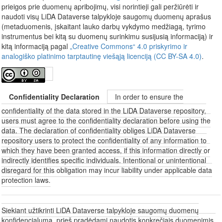
prieigos prie duomenų apribojimų, visi norintieji gali peržiūrėti ir
naudoti visų LiDA Dataverse talpykloje saugomų duomenų aprašus
(metaduomenis, įskaitant lauko darbų vykdymo medžiagą, tyrimo
instrumentus bei kitą su duomenų surinkimu susijusią informaciją) ir
kitą informaciją pagal
„Creative Commons“ 4.0 priskyrimo ir
analogiško platinimo tarptautinę viešąją licenciją (CC BY-SA 4.0)
.
Confidentiality Declaration
In order to ensure the
confidentiality of the data stored in the LiDA Dataverse repository,
users must agree to the confidentiality declaration before using the
data. The declaration of confidentiality obliges LiDA Dataverse
repository users to protect the confidentiality of any information to
which they have been granted access, if this information directly or
indirectly identifies specific individuals. Intentional or unintentional
disregard for this obligation may incur liability under applicable data
protection laws.
Siekiant užtikrinti LiDA Dataverse talpykloje saugomų duomenų
konfidencialumą, prieš pradėdami naudotis konkrečiais duomenimis,