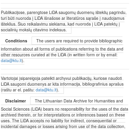
Publikacijose, parengtose LiDA saugomų duomenų išteklių pagrindu,
turi būti nuoroda į LiDA išnašose ar literatūros sąraše į naudojamus
išteklius. Šiuo reikalavimu siekiama, kad nuoroda į LiDA patektų į
socialinių mokslų citavimo indeksus.
Conditions
The users are required to provide bibliographic
information about all forms of publications referring to the data and
other resources curated at the LiDA (in written form or by email:
data@ktu.lt
).
Vartotojai įsipareigoja pateikti archyvui publikacijų, kuriose naudoti
LiDA saugomi duomenys ar kita informacija, bibliografinius aprašus
(raštu ar el. paštu:
data@ktu.lt
).
Disclaimer
The Lithuanian Data Archive for Humanities and
Social Sciences (LiDA) bears no responsibility for the uses of the data
archived therein, or for interpretations or inferences based on these
uses. The LiDA accepts no liability for indirect, consequential or
incidental damages or losses arising from use of the data collection,