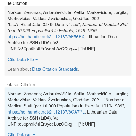
File Citation
Norkus, Zenonas; Ambrulevičiūtė, Aelita; Markevičiūtė, Jurgita;
Morkevičius, Vaidas; Žvaliauskas, Giedrius, 2021,
"LiDA_HistatData_0249_Data_v1.tab",
Number of Medical Staff
(per 10,000 Population) in Estonia, 1919-1939
,
https://hdl.handle.net/21.12137/9E56EX
, Lithuanian Data
Archive for SSH (LiDA), V3,
UNF:6:56pn9kf4IEr3yoeL8zGQkg== [fileUNF]
Cite Data File
Learn about
Data Citation Standards
.
Dataset Citation
Norkus, Zenonas; Ambrulevičiūtė, Aelita; Markevičiūtė, Jurgita;
Morkevičius, Vaidas; Žvaliauskas, Giedrius, 2021, "Number of
Medical Staff (per 10,000 Population) in Estonia, 1919-1939",
https://hdl.handle.net/21.12137/8GA7PL
, Lithuanian Data
Archive for SSH (LiDA), V3,
UNF:6:56pn9kf4IEr3yoeL8zGQkg== [fileUNF]
Cite Dataset