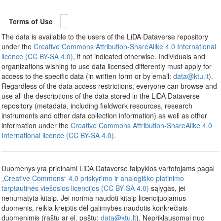
Terms of Use
The data is available to the users of the LiDA Dataverse repository
under the
Creative Commons Attribution-ShareAlike 4.0 International
licence (CC BY-SA 4.0)
, if not indicated otherwise. Individuals and
organizations wishing to use data licensed differently must apply for
access to the specific data (in written form or by email:
data@ktu.lt
).
Regardless of the data access restrictions, everyone can browse and
use all the descriptions of the data stored in the LiDA Dataverse
repository (metadata, including fieldwork resources, research
instruments and other data collection information) as well as other
information under the
Creative Commons Attribution-ShareAlike 4.0
International licence (CC BY-SA 4.0)
.
Duomenys yra prieinami LiDA Dataverse talpyklos vartotojams pagal
„Creative Commons“ 4.0 priskyrimo ir analogiško platinimo
tarptautinės viešosios licencijos (CC BY-SA 4.0)
sąlygas, jei
nenumatyta kitaip. Jei norima naudoti kitaip licencijuojamus
duomenis, reikia kreiptis dėl galimybės naudotis konkrečiais
duomenimis (raštu ar el. paštu:
data@ktu.lt
). Nepriklausomai nuo