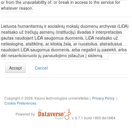
or from the unavailability of, or break in access to the service for
whatever reason.
Lietuvos humanitarinių ir socialinių mokslų duomenų archyvas (LiDA)
neatsako už trečiųjų asmenų (institucijų) išvadas ir interpretacijas
gautas naudojant LiDA saugomus duomenis. LiDA neatsako už
netiesioginę, atsitiktinę, ar kitokią žalą, ar nuostolius, atsiradusius
naudojant LiDA saugomus duomenis, arba negalint jų pasiekti, arba
dėl nesankcionuoto jų panaudojimo įsilaužus į sistemą.
Accept
Cancel
Copyright © 2026, Kauno technologijos universitetas |
Privacy Policy
|
Cookie Preferences
Powered by
v. 6.7.1 build 1955-8e18f64