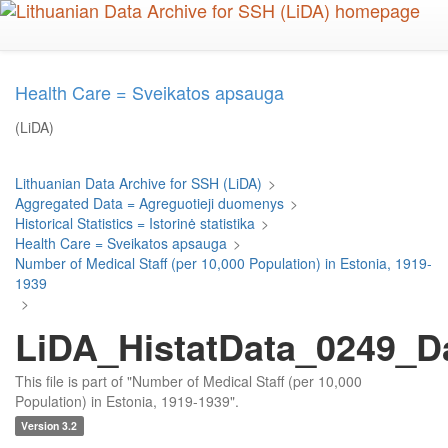
Skip
to
main
content
Health Care = Sveikatos apsauga
(LiDA)
Lithuanian Data Archive for SSH (LiDA)
>
Aggregated Data = Agreguotieji duomenys
>
Historical Statistics = Istorinė statistika
>
Health Care = Sveikatos apsauga
>
Number of Medical Staff (per 10,000 Population) in Estonia, 1919-
1939
>
LiDA_HistatData_0249_D
This file is part of "Number of Medical Staff (per 10,000
Population) in Estonia, 1919-1939".
Version 3.2