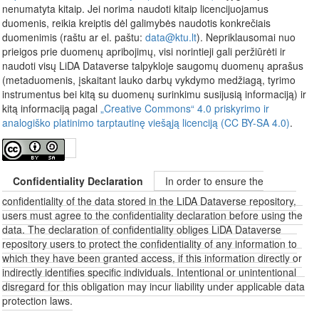
nenumatyta kitaip. Jei norima naudoti kitaip licencijuojamus
duomenis, reikia kreiptis dėl galimybės naudotis konkrečiais
duomenimis (raštu ar el. paštu:
data@ktu.lt
). Nepriklausomai nuo
prieigos prie duomenų apribojimų, visi norintieji gali peržiūrėti ir
naudoti visų LiDA Dataverse talpykloje saugomų duomenų aprašus
(metaduomenis, įskaitant lauko darbų vykdymo medžiagą, tyrimo
instrumentus bei kitą su duomenų surinkimu susijusią informaciją) ir
kitą informaciją pagal
„Creative Commons“ 4.0 priskyrimo ir
analogiško platinimo tarptautinę viešąją licenciją (CC BY-SA 4.0)
.
Confidentiality Declaration
In order to ensure the
confidentiality of the data stored in the LiDA Dataverse repository,
users must agree to the confidentiality declaration before using the
data. The declaration of confidentiality obliges LiDA Dataverse
repository users to protect the confidentiality of any information to
which they have been granted access, if this information directly or
indirectly identifies specific individuals. Intentional or unintentional
disregard for this obligation may incur liability under applicable data
protection laws.