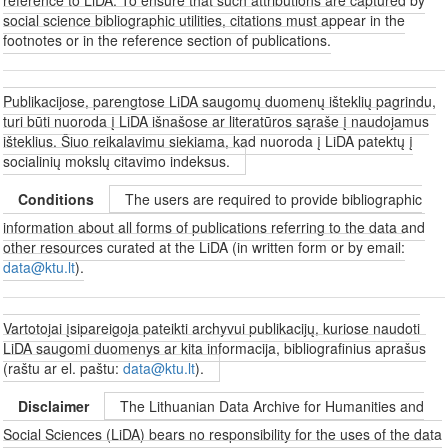
social science bibliographic utilities, citations must appear in the
footnotes or in the reference section of publications.
Publikacijose, parengtose LiDA saugomų duomenų išteklių pagrindu,
turi būti nuoroda į LiDA išnašose ar literatūros sąraše į naudojamus
išteklius. Šiuo reikalavimu siekiama, kad nuoroda į LiDA patektų į
socialinių mokslų citavimo indeksus.
Conditions
The users are required to provide bibliographic
information about all forms of publications referring to the data and
other resources curated at the LiDA (in written form or by email:
data@ktu.lt
).
Vartotojai įsipareigoja pateikti archyvui publikacijų, kuriose naudoti
LiDA saugomi duomenys ar kita informacija, bibliografinius aprašus
(raštu ar el. paštu:
data@ktu.lt
).
Disclaimer
The Lithuanian Data Archive for Humanities and
Social Sciences (LiDA) bears no responsibility for the uses of the data