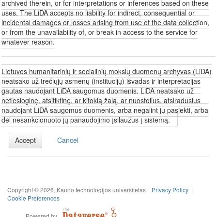
archived therein, or for interpretations or inferences based on these
uses. The LiDA accepts no liability for indirect, consequential or
incidental damages or losses arising from use of the data collection,
or from the unavailability of, or break in access to the service for
whatever reason.
Lietuvos humanitarinių ir socialinių mokslų duomenų archyvas (LiDA)
neatsako už trečiųjų asmenų (institucijų) išvadas ir interpretacijas
gautas naudojant LiDA saugomus duomenis. LiDA neatsako už
netiesioginę, atsitiktinę, ar kitokią žalą, ar nuostolius, atsiradusius
naudojant LiDA saugomus duomenis, arba negalint jų pasiekti, arba
dėl nesankcionuoto jų panaudojimo įsilaužus į sistemą.
Accept
Cancel
Copyright © 2026, Kauno technologijos universitetas |
Privacy Policy
|
Cookie Preferences
Powered by