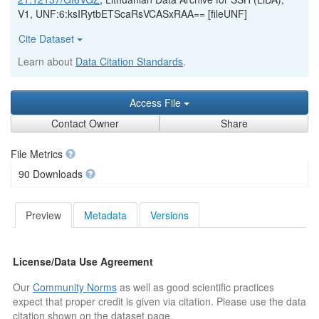
V1, UNF:6:ksIRytbETScaRsVCASxRAA== [fileUNF]
Cite Dataset
Learn about
Data Citation Standards
.
Access File
Contact Owner
Share
File Metrics
90 Downloads
Preview
Metadata
Versions
License/Data Use Agreement
Our
Community Norms
as well as good scientific practices
expect that proper credit is given via citation. Please use the data
citation shown on the dataset page.