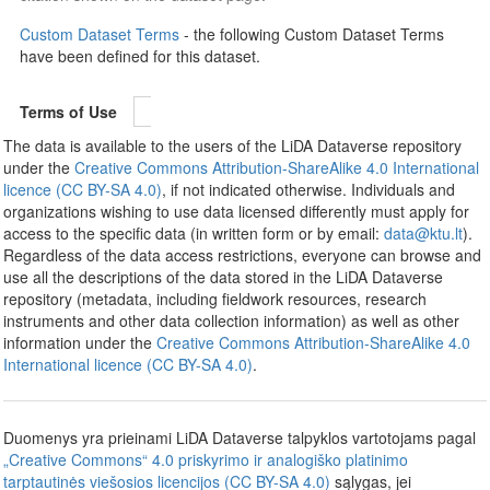
Custom Dataset Terms
- the following Custom Dataset Terms
have been defined for this dataset.
Terms of Use
The data is available to the users of the LiDA Dataverse repository
under the
Creative Commons Attribution-ShareAlike 4.0 International
licence (CC BY-SA 4.0)
, if not indicated otherwise. Individuals and
organizations wishing to use data licensed differently must apply for
access to the specific data (in written form or by email:
data@ktu.lt
).
Regardless of the data access restrictions, everyone can browse and
use all the descriptions of the data stored in the LiDA Dataverse
repository (metadata, including fieldwork resources, research
instruments and other data collection information) as well as other
information under the
Creative Commons Attribution-ShareAlike 4.0
International licence (CC BY-SA 4.0)
.
Duomenys yra prieinami LiDA Dataverse talpyklos vartotojams pagal
„Creative Commons“ 4.0 priskyrimo ir analogiško platinimo
tarptautinės viešosios licencijos (CC BY-SA 4.0)
sąlygas, jei