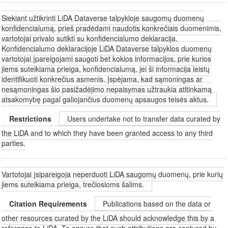
Siekiant užtikrinti LiDA Dataverse talpykloje saugomų duomenų
konfidencialumą, prieš pradėdami naudotis konkrečiais duomenimis,
vartotojai privalo sutikti su konfidencialumo deklaracija.
Konfidencialumo deklaracijoje LiDA Dataverse talpyklos duomenų
vartotojai įpareigojami saugoti bet kokios informacijos, prie kurios
jiems suteikiama prieiga, konfidencialumą, jei ši informacija leistų
identifikuoti konkrečius asmenis. Įspėjama, kad sąmoningas ar
nesąmoningas šio pasižadėjimo nepaisymas užtraukia atitinkamą
atsakomybę pagal galiojančius duomenų apsaugos teisės aktus.
Restrictions
Users undertake not to transfer data curated by
the LiDA and to which they have been granted access to any third
parties.
Vartotojai įsipareigoja neperduoti LiDA saugomų duomenų, prie kurių
jiems suteikiama prieiga, trečiosioms šalims.
Citation Requirements
Publications based on the data or
other resources curated by the LiDA should acknowledge this by a
reference to LiDA. To ensure that such attributions are captured by