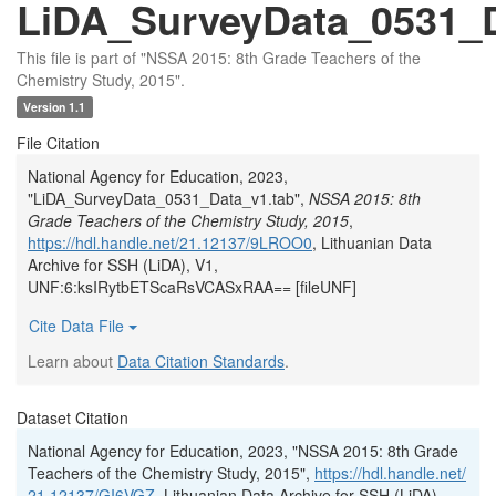
LiDA_SurveyData_0531_D
This file is part of "NSSA 2015: 8th Grade Teachers of the
Chemistry Study, 2015".
Version 1.1
File Citation
National Agency for Education, 2023,
"LiDA_SurveyData_0531_Data_v1.tab",
NSSA 2015: 8th
Grade Teachers of the Chemistry Study, 2015
,
https://hdl.handle.net/21.12137/9LROO0
, Lithuanian Data
Archive for SSH (LiDA), V1,
UNF:6:ksIRytbETScaRsVCASxRAA== [fileUNF]
Cite Data File
Learn about
Data Citation Standards
.
Dataset Citation
National Agency for Education, 2023, "NSSA 2015: 8th Grade
Teachers of the Chemistry Study, 2015",
https://hdl.handle.net/
21.12137/GI6VGZ
, Lithuanian Data Archive for SSH (LiDA),