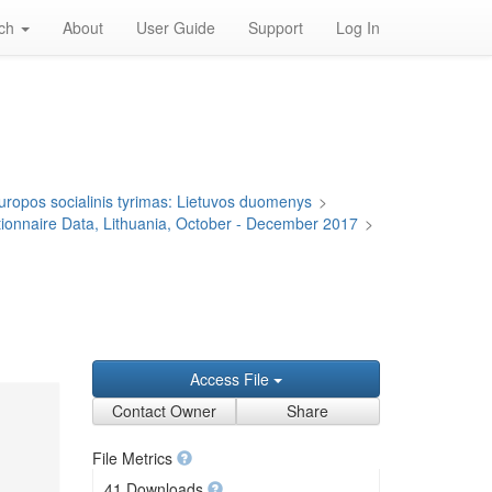
rch
About
User Guide
Support
Log In
uropos socialinis tyrimas: Lietuvos duomenys
>
onnaire Data, Lithuania, October - December 2017
>
Access File
Contact Owner
Share
File Metrics
41 Downloads