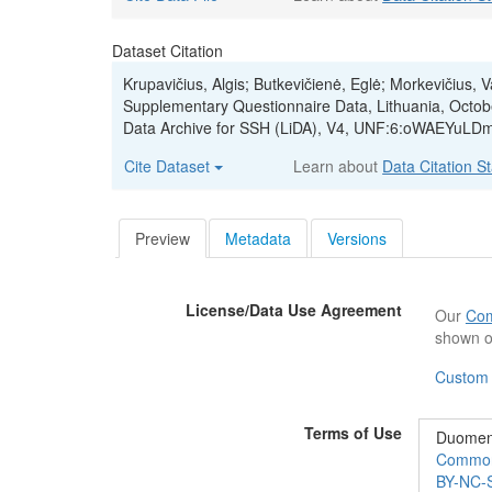
Dataset Citation
Krupavičius, Algis; Butkevičienė, Eglė; Morkevičius, 
Supplementary Questionnaire Data, Lithuania, Octo
Data Archive for SSH (LiDA), V4, UNF:6:oWAEYuLD
Cite Dataset
Learn about
Data Citation S
Preview
Metadata
Versions
License/Data Use Agreement
Our
Com
shown o
Custom
Terms of Use
Duomeny
Commons“
BY-NC-S