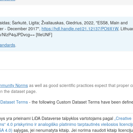
Vaidas; Šarkutė, Ligita; Žvaliauskas, Giedrius, 2022, "ESS8, Main and
ber - December 2017",
https://hdl.handle.net/21.12137/PO9X1W
, Lithua
m/NIzP4qJPDvcg== [fileUNF]
tandards
.
munity Norms
as well as good scientific practices expect that proper cr
n the dataset page.
 Dataset Terms
- the following Custom Dataset Terms have been defined
s yra prieinami LiDA Dataverse talpyklos vartotojams pagal
„Creative
 4.0 priskyrimo ir analogiško platinimo tarptautinės viešosios licenci
A 4.0)
sąlygas, jei nenumatyta kitaip. Jei norima naudoti kitaip licenci