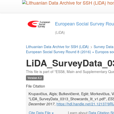
Skip
to
main
content
European Social Survey Roun
(LiDA)
Lithuanian Data Archive for SSH (LiDA)
>
Survey Data
European Social Survey Round 8 (2016) = Europos soci
LiDA_SurveyData_0
This file is part of "ESS8, Main and Supplementary Qu
Version 4.2
File Citation
Krupavičius, Algis; Butkevičienė, Eglė; Morkevičius, V
"LiDA_SurveyData_0313_Showcards_lit_v1.pdf",
ESS
December 2017
,
https://hdl.handle.net/21.12137/9R
Cite Data File
Learn about
Data Citation S