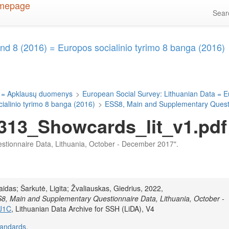
Sea
d 8 (2016) = Europos socialinio tyrimo 8 banga (2016)
 = Apklausų duomenys
>
European Social Survey: Lithuanian Data = E
alinio tyrimo 8 banga (2016)
>
ESS8, Main and Supplementary Questi
313_Showcards_lit_v1.pdf
estionnaire Data, Lithuania, October - December 2017".
aidas; Šarkutė, Ligita; Žvaliauskas, Giedrius, 2022,
8, Main and Supplementary Questionnaire Data, Lithuania, October -
IJ1C
, Lithuanian Data Archive for SSH (LiDA), V4
tandards
.