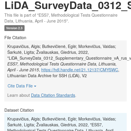
LiDA_SurveyData_0312_S
This file is part of "ESS7, Methodological Tests Questionnaire
Data, Lithuania, April - June 2015".
Version 2.3
File Citation
Krupavičius, Algis; Butkevičienė, Eglė; Morkevičius, Vaidas;
Šarkutė, Ligita; Žvaliauskas, Giedrius, 2022,
"LiDA_SurveyData_0312_Supplementary_Questionnaire_vA_rus_v1
ESS7, Methodological Tests Questionnaire Data, Lithuania,
April - June 2015
,
https://hdl.handle.net/21.12137/CMYSWC
,
Lithuanian Data Archive for SSH (LiDA), V2
Cite Data File
Learn about
Data Citation Standards
.
Dataset Citation
Krupavičius, Algis; Butkevičienė, Eglė; Morkevičius, Vaidas;
Šarkutė, Ligita; Žvaliauskas, Giedrius, 2022, "ESS7,
Methodological Tests Questionnaire Data, Lithuania, April -