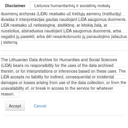
Disclaimer
Lietuvos humanitarinių ir socialinių mokslų
duomenų archyvas (LiDA) neatsako už trečiųjų asmenų (institucijų)
išvadas ir interpretacijas gautas naudojant LiDA saugomus duomenis.
LiDA neatsako už netiesioginę, atsitiktinę, ar kitokią žalą, ar
nuostolius, atsiradusius naudojant LiDA saugomus duomenis, arba
negalint jų pasiekti, arba dėl nesankcionuoto jų panaudojimo įsilaužus
į sistemą.
The Lithuanian Data Archive for Humanities and Social Sciences
(LiDA) bears no responsibility for the uses of the data archived
therein, or for interpretations or inferences based on these uses. The
LiDA accepts no liability for indirect, consequential or incidental
damages or losses arising from use of the data collection, or from the
unavailability of, or break in access to the service for whatever
reason.
Accept
Cancel