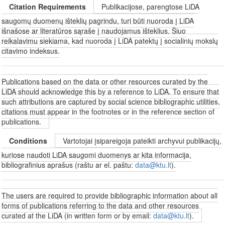
Citation Requirements
Publikacijose, parengtose LiDA
saugomų duomenų išteklių pagrindu, turi būti nuoroda į LiDA
išnašose ar literatūros sąraše į naudojamus išteklius. Šiuo
reikalavimu siekiama, kad nuoroda į LiDA patektų į socialinių mokslų
citavimo indeksus.
Publications based on the data or other resources curated by the
LiDA should acknowledge this by a reference to LiDA. To ensure that
such attributions are captured by social science bibliographic utilities,
citations must appear in the footnotes or in the reference section of
publications.
Conditions
Vartotojai įsipareigoja pateikti archyvui publikacijų,
kuriose naudoti LiDA saugomi duomenys ar kita informacija,
bibliografinius aprašus (raštu ar el. paštu:
data@ktu.lt
).
The users are required to provide bibliographic information about all
forms of publications referring to the data and other resources
curated at the LiDA (in written form or by email:
data@ktu.lt
).