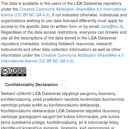
The data is available to the users of the LiDA Dataverse repository
under the
Creative Commons Attribution-ShareAlike 4.0 International
licence (CC BY-NC-SA 4.0)
, if not indicated otherwise. Individuals and
organizations wishing to use data licensed differently must apply for
access to the specific data (in written form or by email:
data@ktu.lt
).
Regardless of the data access restrictions, everyone can browse and
use all the descriptions of the data stored in the LiDA Dataverse
repository (metadata, including fieldwork resources, research
instruments and other data collection information) as well as other
information under the
Creative Commons Attribution-ShareAlike 4.0
International licence (CC BY-NC-SA 4.0)
.
Confidentiality Declaration
Siekiant užtikrinti LiDA Dataverse talpykloje saugomų duomenų
konfidencialumą, prieš pradėdami naudotis konkrečiais duomenimis,
vartotojai privalo sutikti su konfidencialumo deklaracija.
Konfidencialumo deklaracijoje LiDA Dataverse talpyklos duomenų
vartotojai įpareigojami saugoti bet kokios informacijos, prie kurios
jiems suteikiama prieiga, konfidencialumą, jei ši informacija leistų
identifikuoti konkrečius asmenis. Įspėjama, kad sąmoningas ar