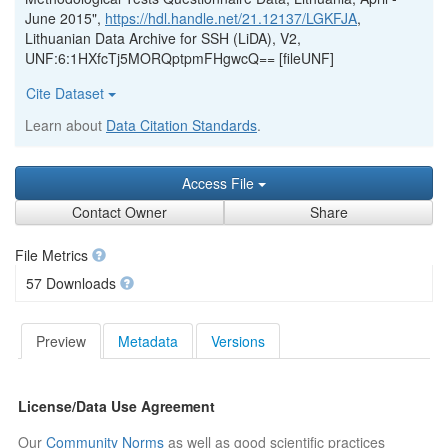
June 2015",
https://hdl.handle.net/21.12137/LGKFJA
,
Lithuanian Data Archive for SSH (LiDA), V2,
UNF:6:1HXfcTj5MORQptpmFHgwcQ== [fileUNF]
Cite Dataset
Learn about
Data Citation Standards
.
Access File
Contact Owner
Share
File Metrics
57 Downloads
Preview
Metadata
Versions
License/Data Use Agreement
Our
Community Norms
as well as good scientific practices