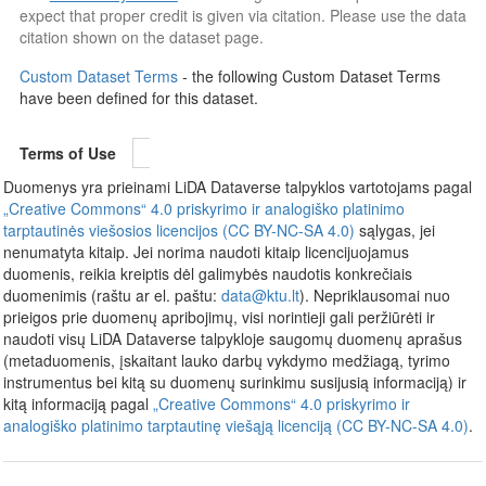
expect that proper credit is given via citation. Please use the data
citation shown on the dataset page.
Custom Dataset Terms
- the following Custom Dataset Terms
have been defined for this dataset.
Terms of Use
Duomenys yra prieinami LiDA Dataverse talpyklos vartotojams pagal
„Creative Commons“ 4.0 priskyrimo ir analogiško platinimo
tarptautinės viešosios licencijos (CC BY-NC-SA 4.0)
sąlygas, jei
nenumatyta kitaip. Jei norima naudoti kitaip licencijuojamus
duomenis, reikia kreiptis dėl galimybės naudotis konkrečiais
duomenimis (raštu ar el. paštu:
data@ktu.lt
). Nepriklausomai nuo
prieigos prie duomenų apribojimų, visi norintieji gali peržiūrėti ir
naudoti visų LiDA Dataverse talpykloje saugomų duomenų aprašus
(metaduomenis, įskaitant lauko darbų vykdymo medžiagą, tyrimo
instrumentus bei kitą su duomenų surinkimu susijusią informaciją) ir
kitą informaciją pagal
„Creative Commons“ 4.0 priskyrimo ir
analogiško platinimo tarptautinę viešąją licenciją (CC BY-NC-SA 4.0)
.