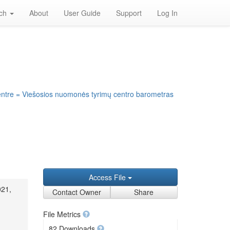
rch
About
User Guide
Support
Log In
entre = Viešosios nuomonės tyrimų centro barometras
Access File
021,
Contact Owner
Share
File Metrics
82 Downloads