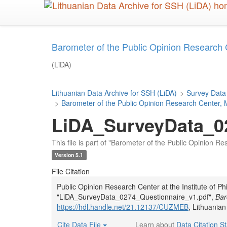
Skip
to
main
content
Barometer of the Public Opinion Research
(LiDA)
Lithuanian Data Archive for SSH (LiDA)
>
Survey Data
>
Barometer of the Public Opinion Research Center,
LiDA_SurveyData_02
This file is part of "Barometer of the Public Opinion 
Version 5.1
File Citation
Public Opinion Research Center at the Institute of P
"LiDA_SurveyData_0274_Questionnaire_v1.pdf",
Bar
https://hdl.handle.net/21.12137/CUZMEB
, Lithuania
Cite Data File
Learn about
Data Citation S