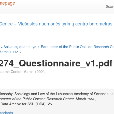
Sea
 Centre = Viešosios nuomonės tyrimų centro barometras
 = Apklausų duomenys
>
Barometer of the Public Opinion Research C
 March 1992
>
74_Questionnaire_v1.pdf
Research Center, March 1992".
hilosophy, Sociology and Law of the Lithuanian Academy of Sciences, 2
ometer of the Public Opinion Research Center, March 1992
,
n Data Archive for SSH (LiDA), V5
tandards
.