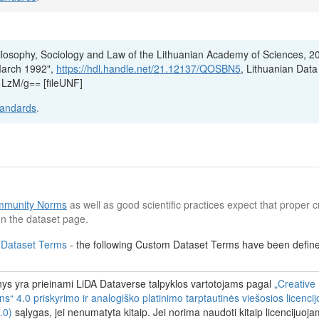
hilosophy, Sociology and Law of the Lithuanian Academy of Sciences, 2
March 1992",
https://hdl.handle.net/21.12137/QOSBN5
, Lithuanian Data
1LzM/g== [fileUNF]
tandards
.
munity Norms
as well as good scientific practices expect that proper cr
n the dataset page.
 Dataset Terms
- the following Custom Dataset Terms have been defined
s yra prieinami LiDA Dataverse talpyklos vartotojams pagal
„Creative
 4.0 priskyrimo ir analogiško platinimo tarptautinės viešosios licenci
.0)
sąlygas, jei nenumatyta kitaip. Jei norima naudoti kitaip licencijuoj