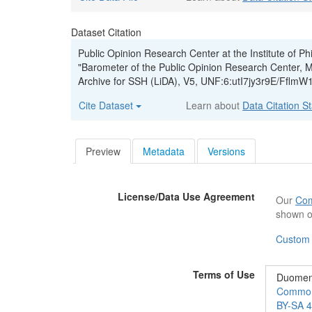
Dataset Citation
Public Opinion Research Center at the Institute of P
"Barometer of the Public Opinion Research Center, 
Archive for SSH (LiDA), V5, UNF:6:utI7jy3r9E/FflmW
Cite Dataset
Learn about
Data Citation S
Preview
Metadata
Versions
License/Data Use Agreement
Our
Com
shown o
Custom
Terms of Use
Duomeny
Commons“
BY-SA 4