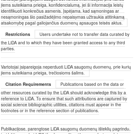
jiems suteikiama prieiga, konfidencialumą, jei ši informacija leistų
identifikuoti konkrečius asmenis. Įspėjama, kad sąmoningas ar
nesąmoningas šio pasižadėjimo nepaisymas užtraukia atitinkamą
atsakomybę pagal galiojančius duomenų apsaugos teisės aktus.
Restrictions
Users undertake not to transfer data curated by
the LiDA and to which they have been granted access to any third
parties.
Vartotojai įsipareigoja neperduoti LiDA saugomų duomenų, prie kurių
jiems suteikiama prieiga, trečiosioms šalims.
Citation Requirements
Publications based on the data or
other resources curated by the LiDA should acknowledge this by a
reference to LiDA. To ensure that such attributions are captured by
social science bibliographic utilities, citations must appear in the
footnotes or in the reference section of publications.
Publikacijose, parengtose LiDA saugomų duomenų išteklių pagrindu,