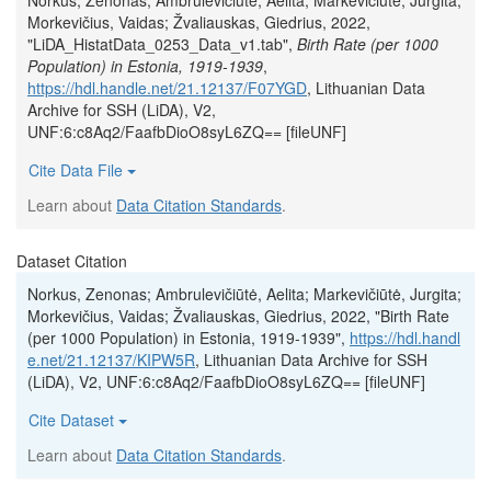
Norkus, Zenonas; Ambrulevičiūtė, Aelita; Markevičiūtė, Jurgita;
Morkevičius, Vaidas; Žvaliauskas, Giedrius, 2022,
"LiDA_HistatData_0253_Data_v1.tab",
Birth Rate (per 1000
Population) in Estonia, 1919-1939
,
https://hdl.handle.net/21.12137/F07YGD
, Lithuanian Data
Archive for SSH (LiDA), V2,
UNF:6:c8Aq2/FaafbDioO8syL6ZQ== [fileUNF]
Cite Data File
Learn about
Data Citation Standards
.
Dataset Citation
Norkus, Zenonas; Ambrulevičiūtė, Aelita; Markevičiūtė, Jurgita;
Morkevičius, Vaidas; Žvaliauskas, Giedrius, 2022, "Birth Rate
(per 1000 Population) in Estonia, 1919-1939",
https://hdl.handl
e.net/21.12137/KIPW5R
, Lithuanian Data Archive for SSH
(LiDA), V2, UNF:6:c8Aq2/FaafbDioO8syL6ZQ== [fileUNF]
Cite Dataset
Learn about
Data Citation Standards
.