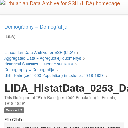
Skip
to
main
content
Demography = Demografija
(LiDA)
Lithuanian Data Archive for SSH (LiDA)
>
Aggregated Data = Agreguotieji duomenys
>
Historical Statistics = Istorinė statistika
>
Demography = Demografija
>
Birth Rate (per 1000 Population) in Estonia, 1919-1939
>
LiDA_HistatData_0253_D
This file is part of "Birth Rate (per 1000 Population) in Estonia,
1919-1939".
Version 2.2
File Citation