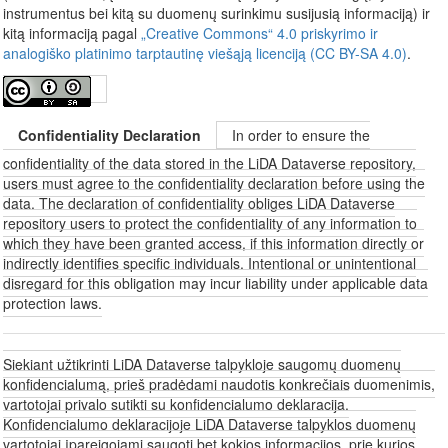
instrumentus bei kitą su duomenų surinkimu susijusią informaciją) ir
kitą informaciją pagal
„Creative Commons“ 4.0 priskyrimo ir
analogiško platinimo tarptautinę viešąją licenciją (CC BY-SA 4.0)
.
Confidentiality Declaration
In order to ensure the
confidentiality of the data stored in the LiDA Dataverse repository,
users must agree to the confidentiality declaration before using the
data. The declaration of confidentiality obliges LiDA Dataverse
repository users to protect the confidentiality of any information to
which they have been granted access, if this information directly or
indirectly identifies specific individuals. Intentional or unintentional
disregard for this obligation may incur liability under applicable data
protection laws.
Siekiant užtikrinti LiDA Dataverse talpykloje saugomų duomenų
konfidencialumą, prieš pradėdami naudotis konkrečiais duomenimis,
vartotojai privalo sutikti su konfidencialumo deklaracija.
Konfidencialumo deklaracijoje LiDA Dataverse talpyklos duomenų
vartotojai įpareigojami saugoti bet kokios informacijos, prie kurios