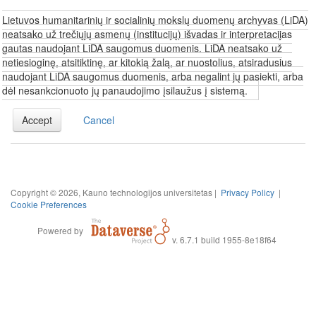
Lietuvos humanitarinių ir socialinių mokslų duomenų archyvas (LiDA)
neatsako už trečiųjų asmenų (institucijų) išvadas ir interpretacijas
gautas naudojant LiDA saugomus duomenis. LiDA neatsako už
netiesioginę, atsitiktinę, ar kitokią žalą, ar nuostolius, atsiradusius
naudojant LiDA saugomus duomenis, arba negalint jų pasiekti, arba
dėl nesankcionuoto jų panaudojimo įsilaužus į sistemą.
Accept
Cancel
Copyright © 2026, Kauno technologijos universitetas |
Privacy Policy
|
Cookie Preferences
Powered by
v. 6.7.1 build 1955-8e18f64