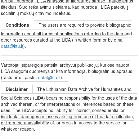
turi būti nuoroda į LiDA išnašose ar literatūros sąraše į naudojamus
išteklius. Šiuo reikalavimu siekiama, kad nuoroda į LiDA patektų į
socialinių mokslų citavimo indeksus.
Conditions
The users are required to provide bibliographic
information about all forms of publications referring to the data and
other resources curated at the LiDA (in written form or by email:
data@ktu.lt
).
Vartotojai įsipareigoja pateikti archyvui publikacijų, kuriose naudoti
LiDA saugomi duomenys ar kita informacija, bibliografinius aprašus
(raštu ar el. paštu:
data@ktu.lt
).
Disclaimer
The Lithuanian Data Archive for Humanities and
Social Sciences (LiDA) bears no responsibility for the uses of the data
archived therein, or for interpretations or inferences based on these
uses. The LiDA accepts no liability for indirect, consequential or
incidental damages or losses arising from use of the data collection,
or from the unavailability of, or break in access to the service for
whatever reason.