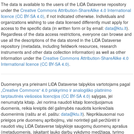
The data is available to the users of the LiDA Dataverse repository
under the
Creative Commons Attribution-ShareAlike 4.0 International
licence (CC BY-SA 4.0)
, if not indicated otherwise. Individuals and
organizations wishing to use data licensed differently must apply for
access to the specific data (in written form or by email:
data@ktu.lt
).
Regardless of the data access restrictions, everyone can browse and
use all the descriptions of the data stored in the LiDA Dataverse
repository (metadata, including fieldwork resources, research
instruments and other data collection information) as well as other
information under the
Creative Commons Attribution-ShareAlike 4.0
International licence (CC BY-SA 4.0)
.
Duomenys yra prieinami LiDA Dataverse talpyklos vartotojams pagal
„Creative Commons“ 4.0 priskyrimo ir analogiško platinimo
tarptautinės viešosios licencijos (CC BY-SA 4.0)
sąlygas, jei
nenumatyta kitaip. Jei norima naudoti kitaip licencijuojamus
duomenis, reikia kreiptis dėl galimybės naudotis konkrečiais
duomenimis (raštu ar el. paštu:
data@ktu.lt
). Nepriklausomai nuo
prieigos prie duomenų apribojimų, visi norintieji gali peržiūrėti ir
naudoti visų LiDA Dataverse talpykloje saugomų duomenų aprašus
(metaduomenis, įskaitant lauko darbų vykdymo medžiagą, tyrimo