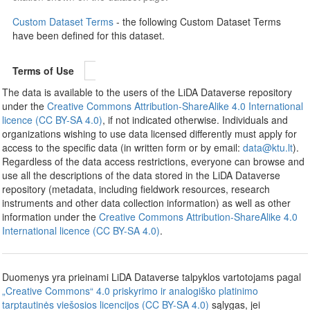
Custom Dataset Terms
- the following Custom Dataset Terms
have been defined for this dataset.
Terms of Use
The data is available to the users of the LiDA Dataverse repository
under the
Creative Commons Attribution-ShareAlike 4.0 International
licence (CC BY-SA 4.0)
, if not indicated otherwise. Individuals and
organizations wishing to use data licensed differently must apply for
access to the specific data (in written form or by email:
data@ktu.lt
).
Regardless of the data access restrictions, everyone can browse and
use all the descriptions of the data stored in the LiDA Dataverse
repository (metadata, including fieldwork resources, research
instruments and other data collection information) as well as other
information under the
Creative Commons Attribution-ShareAlike 4.0
International licence (CC BY-SA 4.0)
.
Duomenys yra prieinami LiDA Dataverse talpyklos vartotojams pagal
„Creative Commons“ 4.0 priskyrimo ir analogiško platinimo
tarptautinės viešosios licencijos (CC BY-SA 4.0)
sąlygas, jei