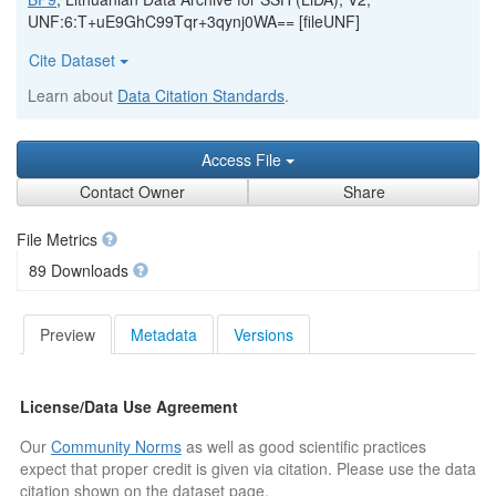
UNF:6:T+uE9GhC99Tqr+3qynj0WA== [fileUNF]
Cite Dataset
Learn about
Data Citation Standards
.
Access File
Contact Owner
Share
File Metrics
89 Downloads
Preview
Metadata
Versions
License/Data Use Agreement
Our
Community Norms
as well as good scientific practices
expect that proper credit is given via citation. Please use the data
citation shown on the dataset page.