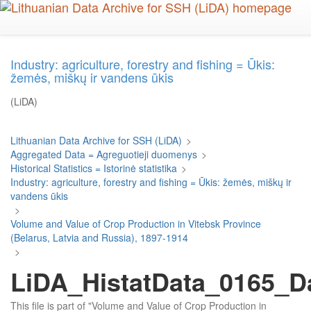
Skip
to
main
content
Industry: agriculture, forestry and fishing = Ūkis:
žemės, miškų ir vandens ūkis
(LiDA)
Lithuanian Data Archive for SSH (LiDA)
>
Aggregated Data = Agreguotieji duomenys
>
Historical Statistics = Istorinė statistika
>
Industry: agriculture, forestry and fishing = Ūkis: žemės, miškų ir
vandens ūkis
>
Volume and Value of Crop Production in Vitebsk Province
(Belarus, Latvia and Russia), 1897-1914
>
LiDA_HistatData_0165_D
This file is part of "Volume and Value of Crop Production in