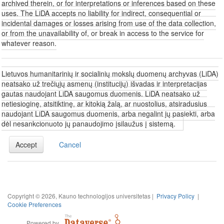
archived therein, or for interpretations or inferences based on these
uses. The LiDA accepts no liability for indirect, consequential or
incidental damages or losses arising from use of the data collection,
or from the unavailability of, or break in access to the service for
whatever reason.
Lietuvos humanitarinių ir socialinių mokslų duomenų archyvas (LiDA)
neatsako už trečiųjų asmenų (institucijų) išvadas ir interpretacijas
gautas naudojant LiDA saugomus duomenis. LiDA neatsako už
netiesioginę, atsitiktinę, ar kitokią žalą, ar nuostolius, atsiradusius
naudojant LiDA saugomus duomenis, arba negalint jų pasiekti, arba
dėl nesankcionuoto jų panaudojimo įsilaužus į sistemą.
Accept
Cancel
Copyright © 2026, Kauno technologijos universitetas |
Privacy Policy
|
Cookie Preferences
Powered by