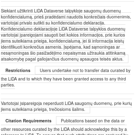
Siekiant užtikrinti LiDA Dataverse talpykloje saugomų duomenų
konfidencialumą, prieš pradėdami naudotis konkrečiais duomenimis,
vartotojai privalo sutikti su konfidencialumo deklaracija.
Konfidencialumo deklaracijoje LiDA Dataverse talpyklos duomenų
vartotojai įpareigojami saugoti bet kokios informacijos, prie kurios
jiems suteikiama prieiga, konfidencialumą, jei ši informacija leistų
identifikuoti konkrečius asmenis. Įspėjama, kad sąmoningas ar
nesąmoningas šio pasižadėjimo nepaisymas užtraukia atitinkamą
atsakomybę pagal galiojančius duomenų apsaugos teisės aktus.
Restrictions
Users undertake not to transfer data curated by
the LiDA and to which they have been granted access to any third
parties.
Vartotojai įsipareigoja neperduoti LiDA saugomų duomenų, prie kurių
jiems suteikiama prieiga, trečiosioms šalims.
Citation Requirements
Publications based on the data or
other resources curated by the LiDA should acknowledge this by a
reference to LiDA. To ensure that such attributions are captured by