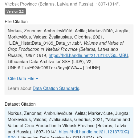
Vitebsk Province (Belarus, Latvia and Russia), 1897-1914".
Version 2.2
File Citation
Norkus, Zenonas; Ambrulevičiūtė, Aelita; Markevičiūtė, Jurgita;
Morkevičius, Vaidas; Žvaliauskas, Giedrius, 2021,
"LiDA_HistatData_0165_Data_v1.tab",
Volume and Value of
Crop Production in Vitebsk Province (Belarus, Latvia and
Russia), 1897-1914
,
https://hdl.handle.net/21.12137/G5JMBU
,
Lithuanian Data Archive for SSH (LiDA), V2,
UNF:6:T+uE9GhC99Tqr+3qynj0WA== [fileUNF]
Cite Data File
Learn about
Data Citation Standards
.
Dataset Citation
Norkus, Zenonas; Ambrulevičiūtė, Aelita; Markevičiūtė, Jurgita;
Morkevičius, Vaidas; Žvaliauskas, Giedrius, 2021, "Volume and
Value of Crop Production in Vitebsk Province (Belarus, Latvia
and Russia), 1897-1914",
https://hdl.handle.net/21.12137/0XQ
BP9
, Lithuanian Data Archive for SSH (LiDA), V2,