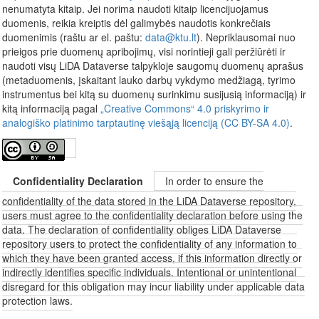
nenumatyta kitaip. Jei norima naudoti kitaip licencijuojamus
duomenis, reikia kreiptis dėl galimybės naudotis konkrečiais
duomenimis (raštu ar el. paštu:
data@ktu.lt
). Nepriklausomai nuo
prieigos prie duomenų apribojimų, visi norintieji gali peržiūrėti ir
naudoti visų LiDA Dataverse talpykloje saugomų duomenų aprašus
(metaduomenis, įskaitant lauko darbų vykdymo medžiagą, tyrimo
instrumentus bei kitą su duomenų surinkimu susijusią informaciją) ir
kitą informaciją pagal
„Creative Commons“ 4.0 priskyrimo ir
analogiško platinimo tarptautinę viešąją licenciją (CC BY-SA 4.0)
.
Confidentiality Declaration
In order to ensure the
confidentiality of the data stored in the LiDA Dataverse repository,
users must agree to the confidentiality declaration before using the
data. The declaration of confidentiality obliges LiDA Dataverse
repository users to protect the confidentiality of any information to
which they have been granted access, if this information directly or
indirectly identifies specific individuals. Intentional or unintentional
disregard for this obligation may incur liability under applicable data
protection laws.