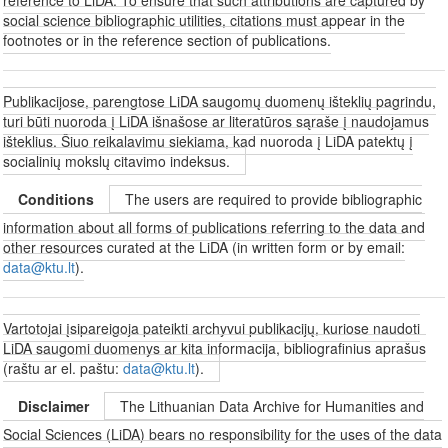
social science bibliographic utilities, citations must appear in the
footnotes or in the reference section of publications.
Publikacijose, parengtose LiDA saugomų duomenų išteklių pagrindu,
turi būti nuoroda į LiDA išnašose ar literatūros sąraše į naudojamus
išteklius. Šiuo reikalavimu siekiama, kad nuoroda į LiDA patektų į
socialinių mokslų citavimo indeksus.
Conditions
The users are required to provide bibliographic
information about all forms of publications referring to the data and
other resources curated at the LiDA (in written form or by email:
data@ktu.lt
).
Vartotojai įsipareigoja pateikti archyvui publikacijų, kuriose naudoti
LiDA saugomi duomenys ar kita informacija, bibliografinius aprašus
(raštu ar el. paštu:
data@ktu.lt
).
Disclaimer
The Lithuanian Data Archive for Humanities and
Social Sciences (LiDA) bears no responsibility for the uses of the data