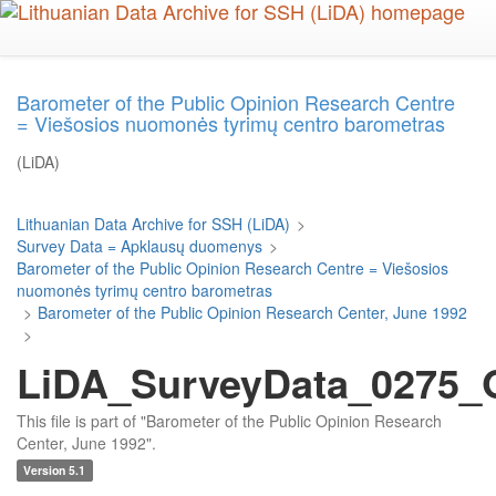
Skip
to
main
content
Barometer of the Public Opinion Research Centre
= Viešosios nuomonės tyrimų centro barometras
(LiDA)
Lithuanian Data Archive for SSH (LiDA)
>
Survey Data = Apklausų duomenys
>
Barometer of the Public Opinion Research Centre = Viešosios
nuomonės tyrimų centro barometras
>
Barometer of the Public Opinion Research Center, June 1992
>
LiDA_SurveyData_0275_Q
This file is part of "Barometer of the Public Opinion Research
Center, June 1992".
Version 5.1