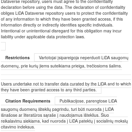
Dataverse repository, users must agree to the confidentiality
declaration before using the data. The declaration of confidentiality
obliges LiDA Dataverse repository users to protect the confidentiality
of any information to which they have been granted access, if this
information directly or indirectly identifies specific individuals.
Intentional or unintentional disregard for this obligation may incur
liability under applicable data protection laws.
Restrictions
Vartotojai įsipareigoja neperduoti LiDA saugomų
duomenų, prie kurių jiems suteikiama prieiga, trečiosioms šalims.
Users undertake not to transfer data curated by the LiDA and to which
they have been granted access to any third parties.
Citation Requirements
Publikacijose, parengtose LiDA
saugomų duomenų išteklių pagrindu, turi būti nuoroda į LiDA
išnašose ar literatūros sąraše į naudojamus išteklius. Šiuo
reikalavimu siekiama, kad nuoroda į LiDA patektų į socialinių mokslų
citavimo indeksus.