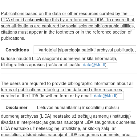
Publications based on the data or other resources curated by the
LiDA should acknowledge this by a reference to LiDA. To ensure that
such attributions are captured by social science bibliographic utilities,
citations must appear in the footnotes or in the reference section of
publications.
Conditions
Vartotojai įsipareigoja pateikti archyvui publikacijų,
kuriose naudoti LiDA saugomi duomenys ar kita informacija,
bibliografinius aprašus (raštu ar el. paštu:
data@ktu.lt
).
The users are required to provide bibliographic information about all
forms of publications referring to the data and other resources
curated at the LiDA (in written form or by email:
data@ktu.lt
).
Disclaimer
Lietuvos humanitarinių ir socialinių mokslų
duomenų archyvas (LiDA) neatsako už trečiųjų asmenų (institucijų)
išvadas ir interpretacijas gautas naudojant LiDA saugomus duomenis.
LiDA neatsako už netiesioginę, atsitiktinę, ar kitokią žalą, ar
nuostolius, atsiradusius naudojant LiDA saugomus duomenis, arba