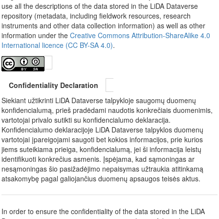
use all the descriptions of the data stored in the LiDA Dataverse
repository (metadata, including fieldwork resources, research
instruments and other data collection information) as well as other
information under the
Creative Commons Attribution-ShareAlike 4.0
International licence (CC BY-SA 4.0)
.
Confidentiality Declaration
Siekiant užtikrinti LiDA Dataverse talpykloje saugomų duomenų
konfidencialumą, prieš pradėdami naudotis konkrečiais duomenimis,
vartotojai privalo sutikti su konfidencialumo deklaracija.
Konfidencialumo deklaracijoje LiDA Dataverse talpyklos duomenų
vartotojai įpareigojami saugoti bet kokios informacijos, prie kurios
jiems suteikiama prieiga, konfidencialumą, jei ši informacija leistų
identifikuoti konkrečius asmenis. Įspėjama, kad sąmoningas ar
nesąmoningas šio pasižadėjimo nepaisymas užtraukia atitinkamą
atsakomybę pagal galiojančius duomenų apsaugos teisės aktus.
In order to ensure the confidentiality of the data stored in the LiDA