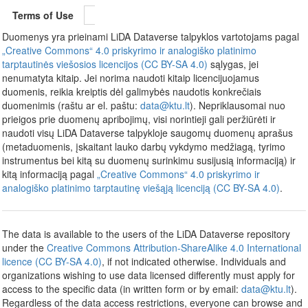
Terms of Use
Duomenys yra prieinami LiDA Dataverse talpyklos vartotojams pagal
„Creative Commons“ 4.0 priskyrimo ir analogiško platinimo
tarptautinės viešosios licencijos (CC BY-SA 4.0)
sąlygas, jei
nenumatyta kitaip. Jei norima naudoti kitaip licencijuojamus
duomenis, reikia kreiptis dėl galimybės naudotis konkrečiais
duomenimis (raštu ar el. paštu:
data@ktu.lt
). Nepriklausomai nuo
prieigos prie duomenų apribojimų, visi norintieji gali peržiūrėti ir
naudoti visų LiDA Dataverse talpykloje saugomų duomenų aprašus
(metaduomenis, įskaitant lauko darbų vykdymo medžiagą, tyrimo
instrumentus bei kitą su duomenų surinkimu susijusią informaciją) ir
kitą informaciją pagal
„Creative Commons“ 4.0 priskyrimo ir
analogiško platinimo tarptautinę viešąją licenciją (CC BY-SA 4.0)
.
The data is available to the users of the LiDA Dataverse repository
under the
Creative Commons Attribution-ShareAlike 4.0 International
licence (CC BY-SA 4.0)
, if not indicated otherwise. Individuals and
organizations wishing to use data licensed differently must apply for
access to the specific data (in written form or by email:
data@ktu.lt
).
Regardless of the data access restrictions, everyone can browse and