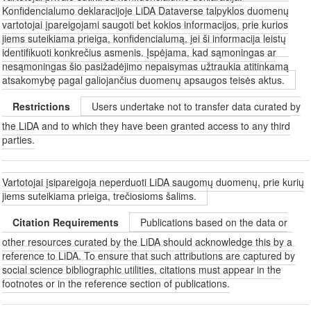
Konfidencialumo deklaracijoje LiDA Dataverse talpyklos duomenų
vartotojai įpareigojami saugoti bet kokios informacijos, prie kurios
jiems suteikiama prieiga, konfidencialumą, jei ši informacija leistų
identifikuoti konkrečius asmenis. Įspėjama, kad sąmoningas ar
nesąmoningas šio pasižadėjimo nepaisymas užtraukia atitinkamą
atsakomybę pagal galiojančius duomenų apsaugos teisės aktus.
Restrictions
Users undertake not to transfer data curated by
the LiDA and to which they have been granted access to any third
parties.
Vartotojai įsipareigoja neperduoti LiDA saugomų duomenų, prie kurių
jiems suteikiama prieiga, trečiosioms šalims.
Citation Requirements
Publications based on the data or
other resources curated by the LiDA should acknowledge this by a
reference to LiDA. To ensure that such attributions are captured by
social science bibliographic utilities, citations must appear in the
footnotes or in the reference section of publications.