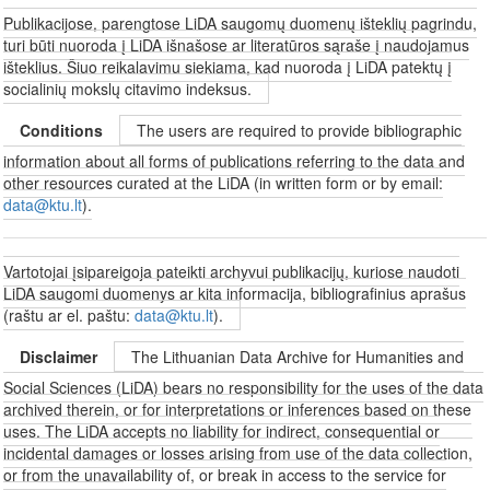
Publikacijose, parengtose LiDA saugomų duomenų išteklių pagrindu,
turi būti nuoroda į LiDA išnašose ar literatūros sąraše į naudojamus
išteklius. Šiuo reikalavimu siekiama, kad nuoroda į LiDA patektų į
socialinių mokslų citavimo indeksus.
Conditions
The users are required to provide bibliographic
information about all forms of publications referring to the data and
other resources curated at the LiDA (in written form or by email:
data@ktu.lt
).
Vartotojai įsipareigoja pateikti archyvui publikacijų, kuriose naudoti
LiDA saugomi duomenys ar kita informacija, bibliografinius aprašus
(raštu ar el. paštu:
data@ktu.lt
).
Disclaimer
The Lithuanian Data Archive for Humanities and
Social Sciences (LiDA) bears no responsibility for the uses of the data
archived therein, or for interpretations or inferences based on these
uses. The LiDA accepts no liability for indirect, consequential or
incidental damages or losses arising from use of the data collection,
or from the unavailability of, or break in access to the service for