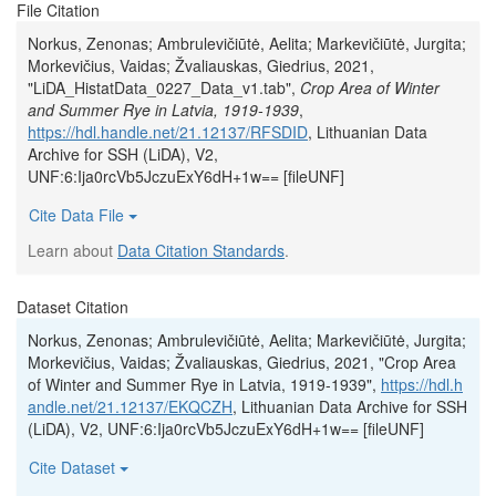
File Citation
Norkus, Zenonas; Ambrulevičiūtė, Aelita; Markevičiūtė, Jurgita;
Morkevičius, Vaidas; Žvaliauskas, Giedrius, 2021,
"LiDA_HistatData_0227_Data_v1.tab",
Crop Area of Winter
and Summer Rye in Latvia, 1919-1939
,
https://hdl.handle.net/21.12137/RFSDID
, Lithuanian Data
Archive for SSH (LiDA), V2,
UNF:6:Ija0rcVb5JczuExY6dH+1w== [fileUNF]
Cite Data File
Learn about
Data Citation Standards
.
Dataset Citation
Norkus, Zenonas; Ambrulevičiūtė, Aelita; Markevičiūtė, Jurgita;
Morkevičius, Vaidas; Žvaliauskas, Giedrius, 2021, "Crop Area
of Winter and Summer Rye in Latvia, 1919-1939",
https://hdl.h
andle.net/21.12137/EKQCZH
, Lithuanian Data Archive for SSH
(LiDA), V2, UNF:6:Ija0rcVb5JczuExY6dH+1w== [fileUNF]
Cite Dataset