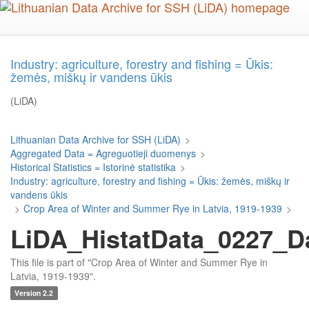
Skip
to
main
content
Industry: agriculture, forestry and fishing = Ūkis:
žemės, miškų ir vandens ūkis
(LiDA)
Lithuanian Data Archive for SSH (LiDA)
>
Aggregated Data = Agreguotieji duomenys
>
Historical Statistics = Istorinė statistika
>
Industry: agriculture, forestry and fishing = Ūkis: žemės, miškų ir
vandens ūkis
>
Crop Area of Winter and Summer Rye in Latvia, 1919-1939
>
LiDA_HistatData_0227_D
This file is part of "Crop Area of Winter and Summer Rye in
Latvia, 1919-1939".
Version 2.2