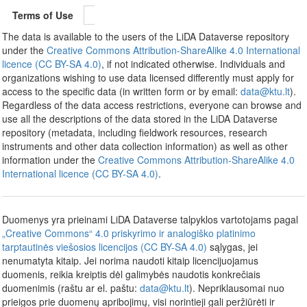
Terms of Use
The data is available to the users of the LiDA Dataverse repository
under the
Creative Commons Attribution-ShareAlike 4.0 International
licence (CC BY-SA 4.0)
, if not indicated otherwise. Individuals and
organizations wishing to use data licensed differently must apply for
access to the specific data (in written form or by email:
data@ktu.lt
).
Regardless of the data access restrictions, everyone can browse and
use all the descriptions of the data stored in the LiDA Dataverse
repository (metadata, including fieldwork resources, research
instruments and other data collection information) as well as other
information under the
Creative Commons Attribution-ShareAlike 4.0
International licence (CC BY-SA 4.0)
.
Duomenys yra prieinami LiDA Dataverse talpyklos vartotojams pagal
„Creative Commons“ 4.0 priskyrimo ir analogiško platinimo
tarptautinės viešosios licencijos (CC BY-SA 4.0)
sąlygas, jei
nenumatyta kitaip. Jei norima naudoti kitaip licencijuojamus
duomenis, reikia kreiptis dėl galimybės naudotis konkrečiais
duomenimis (raštu ar el. paštu:
data@ktu.lt
). Nepriklausomai nuo
prieigos prie duomenų apribojimų, visi norintieji gali peržiūrėti ir