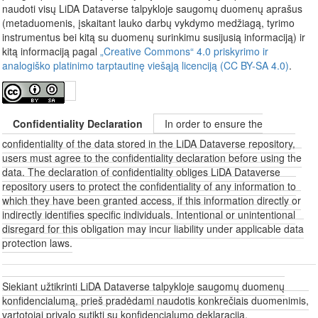
naudoti visų LiDA Dataverse talpykloje saugomų duomenų aprašus
(metaduomenis, įskaitant lauko darbų vykdymo medžiagą, tyrimo
instrumentus bei kitą su duomenų surinkimu susijusią informaciją) ir
kitą informaciją pagal
„Creative Commons“ 4.0 priskyrimo ir
analogiško platinimo tarptautinę viešąją licenciją (CC BY-SA 4.0)
.
Confidentiality Declaration
In order to ensure the
confidentiality of the data stored in the LiDA Dataverse repository,
users must agree to the confidentiality declaration before using the
data. The declaration of confidentiality obliges LiDA Dataverse
repository users to protect the confidentiality of any information to
which they have been granted access, if this information directly or
indirectly identifies specific individuals. Intentional or unintentional
disregard for this obligation may incur liability under applicable data
protection laws.
Siekiant užtikrinti LiDA Dataverse talpykloje saugomų duomenų
konfidencialumą, prieš pradėdami naudotis konkrečiais duomenimis,
vartotojai privalo sutikti su konfidencialumo deklaracija.