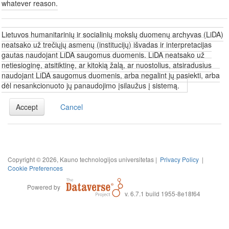
whatever reason.
Lietuvos humanitarinių ir socialinių mokslų duomenų archyvas (LiDA)
neatsako už trečiųjų asmenų (institucijų) išvadas ir interpretacijas
gautas naudojant LiDA saugomus duomenis. LiDA neatsako už
netiesioginę, atsitiktinę, ar kitokią žalą, ar nuostolius, atsiradusius
naudojant LiDA saugomus duomenis, arba negalint jų pasiekti, arba
dėl nesankcionuoto jų panaudojimo įsilaužus į sistemą.
Accept
Cancel
Copyright © 2026, Kauno technologijos universitetas |
Privacy Policy
|
Cookie Preferences
Powered by
v. 6.7.1 build 1955-8e18f64