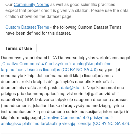
Our
Community Norms
as well as good scientific practices
expect that proper credit is given via citation. Please use the data
citation shown on the dataset page.
Custom Dataset Terms
- the following Custom Dataset Terms
have been defined for this dataset.
Terms of Use
Duomenys yra prieinami LiDA Dataverse talpyklos vartotojams pagal
„Creative Commons“ 4.0 priskyrimo ir analogiško platinimo
tarptautinės viešosios licencijos (CC BY-NC-SA 4.0)
sąlygas, jei
nenumatyta kitaip. Jei norima naudoti kitaip licencijuojamus
duomenis, reikia kreiptis dėl galimybės naudotis konkrečiais
duomenimis (raštu ar el. paštu:
data@ktu.lt
). Nepriklausomai nuo
prieigos prie duomenų apribojimų, visi norintieji gali peržiūrėti ir
naudoti visų LiDA Dataverse talpykloje saugomų duomenų aprašus
(metaduomenis, įskaitant lauko darbų vykdymo medžiagą, tyrimo
instrumentus bei kitą su duomenų surinkimu susijusią informaciją) ir
kitą informaciją pagal
„Creative Commons“ 4.0 priskyrimo ir
analogiško platinimo tarptautinę viešąją licenciją (CC BY-NC-SA 4.0)
.