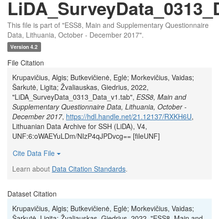
LiDA_SurveyData_0313_D
This file is part of "ESS8, Main and Supplementary Questionnaire
Data, Lithuania, October - December 2017".
Version 4.2
File Citation
Krupavičius, Algis; Butkevičienė, Eglė; Morkevičius, Vaidas;
Šarkutė, Ligita; Žvaliauskas, Giedrius, 2022,
"LiDA_SurveyData_0313_Data_v1.tab",
ESS8, Main and
Supplementary Questionnaire Data, Lithuania, October -
December 2017
,
https://hdl.handle.net/21.12137/RXKH6U
,
Lithuanian Data Archive for SSH (LiDA), V4,
UNF:6:oWAEYuLDm/NIzP4qJPDvcg== [fileUNF]
Cite Data File
Learn about
Data Citation Standards
.
Dataset Citation
Krupavičius, Algis; Butkevičienė, Eglė; Morkevičius, Vaidas;
Šarkutė, Ligita; Žvaliauskas, Giedrius, 2022, "ESS8, Main and