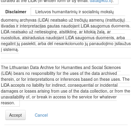
curated at the LiDA (in written form or by email:
data@ktu.lt
).
Disclaimer
Lietuvos humanitarinių ir socialinių mokslų
duomenų archyvas (LiDA) neatsako už trečiųjų asmenų (institucijų)
išvadas ir interpretacijas gautas naudojant LiDA saugomus duomenis.
LiDA neatsako už netiesioginę, atsitiktinę, ar kitokią žalą, ar
nuostolius, atsiradusius naudojant LiDA saugomus duomenis, arba
negalint jų pasiekti, arba dėl nesankcionuoto jų panaudojimo įsilaužus
į sistemą.
The Lithuanian Data Archive for Humanities and Social Sciences
(LiDA) bears no responsibility for the uses of the data archived
therein, or for interpretations or inferences based on these uses. The
LiDA accepts no liability for indirect, consequential or incidental
damages or losses arising from use of the data collection, or from the
unavailability of, or break in access to the service for whatever
reason.
Accept
Cancel