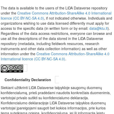
The data is available to the users of the LiDA Dataverse repository
under the
Creative Commons Attribution-ShareAlike 4.0 International
licence (CC BY-NC-SA 4.0)
, if not indicated otherwise. Individuals and
organizations wishing to use data licensed differently must apply for
access to the specific data (in written form or by email:
data@ktu.lt
).
Regardless of the data access restrictions, everyone can browse and
use all the descriptions of the data stored in the LiDA Dataverse
repository (metadata, including fieldwork resources, research
instruments and other data collection information) as well as other
information under the
Creative Commons Attribution-ShareAlike 4.0
International licence (CC BY-NC-SA 4.0)
.
Confidentiality Declaration
Siekiant užtikrinti LiDA Dataverse talpykloje saugomų duomenų
konfidencialumą, prieš pradėdami naudotis konkrečiais duomenimis,
vartotojai privalo sutikti su konfidencialumo deklaracija.
Konfidencialumo deklaracijoje LiDA Dataverse talpyklos duomenų
vartotojai įpareigojami saugoti bet kokios informacijos, prie kurios
jiems suteikiama prieiga, konfidencialumą, jei ši informacija leistų