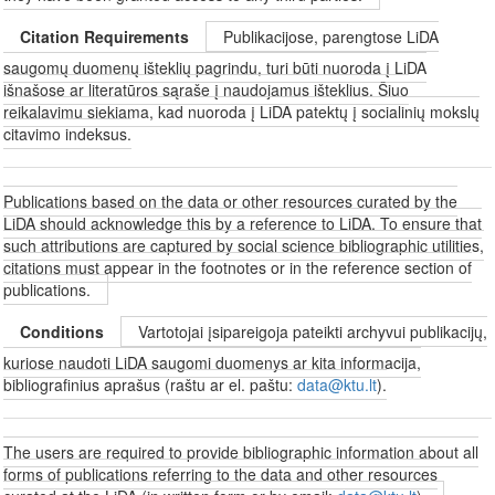
Citation Requirements
Publikacijose, parengtose LiDA
saugomų duomenų išteklių pagrindu, turi būti nuoroda į LiDA
išnašose ar literatūros sąraše į naudojamus išteklius. Šiuo
reikalavimu siekiama, kad nuoroda į LiDA patektų į socialinių mokslų
citavimo indeksus.
Publications based on the data or other resources curated by the
LiDA should acknowledge this by a reference to LiDA. To ensure that
such attributions are captured by social science bibliographic utilities,
citations must appear in the footnotes or in the reference section of
publications.
Conditions
Vartotojai įsipareigoja pateikti archyvui publikacijų,
kuriose naudoti LiDA saugomi duomenys ar kita informacija,
bibliografinius aprašus (raštu ar el. paštu:
data@ktu.lt
).
The users are required to provide bibliographic information about all
forms of publications referring to the data and other resources