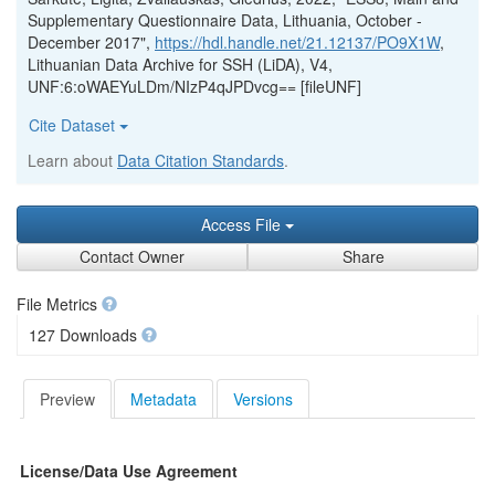
Supplementary Questionnaire Data, Lithuania, October -
December 2017",
https://hdl.handle.net/21.12137/PO9X1W
,
Lithuanian Data Archive for SSH (LiDA), V4,
UNF:6:oWAEYuLDm/NIzP4qJPDvcg== [fileUNF]
Cite Dataset
Learn about
Data Citation Standards
.
Access File
Contact Owner
Share
File Metrics
127 Downloads
Preview
Metadata
Versions
License/Data Use Agreement