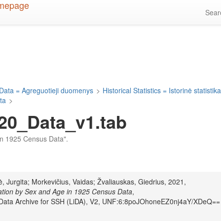
Sea
Data = Agreguotieji duomenys
>
Historical Statistics = Istorinė statistik
ta
>
20_Data_v1.tab
 in 1925 Census Data".
, Jurgita; Morkevičius, Vaidas; Žvaliauskas, Giedrius, 2021,
ation by Sex and Age in 1925 Census Data
,
n Data Archive for SSH (LiDA), V2, UNF:6:8poJOhoneEZ0nj4aY/XDeQ==