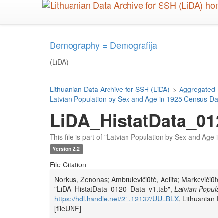
Skip
to
main
content
Demography = Demografija
(LiDA)
Lithuanian Data Archive for SSH (LiDA)
>
Aggregated 
Latvian Population by Sex and Age in 1925 Census Da
LiDA_HistatData_01
This file is part of "Latvian Population by Sex and Age
Version 2.2
File Citation
Norkus, Zenonas; Ambrulevičiūtė, Aelita; Markevičiūtė
"LiDA_HistatData_0120_Data_v1.tab",
Latvian Popul
https://hdl.handle.net/21.12137/UULBLX
, Lithuania
[fileUNF]