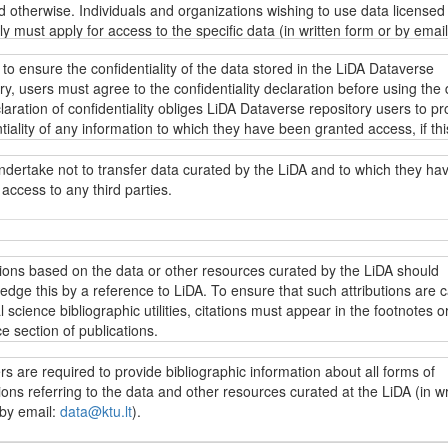
d otherwise. Individuals and organizations wishing to use data licensed
tly must apply for access to the specific data (in written form or by email
u.lt
). Regardless of the data access restrictions, everyone can browse
 to ensure the confidentiality of the data stored in the LiDA Dataverse
descriptions of the data stored in the LiDA Dataverse repository (metada
ry, users must agree to the confidentiality declaration before using the 
g fieldwork resources, research instruments and other data collection
aration of confidentiality obliges LiDA Dataverse repository users to pr
ion) as well as other information under the
Creative Commons Attributi
tiality of any information to which they have been granted access, if thi
ke 4.0 International licence (CC BY-SA 4.0)
.
ion directly or indirectly identifies specific individuals. Intentional or
ional disregard for this obligation may incur liability under applicable da
ndertake not to transfer data curated by the LiDA and to which they ha
on laws.
access to any third parties.
s yra prieinami LiDA Dataverse talpyklos vartotojams pagal
„Creative
 4.0 priskyrimo ir analogiško platinimo tarptautinės viešosios licenci
.0)
sąlygas, jei nenumatyta kitaip. Jei norima naudoti kitaip licencijuoj
t užtikrinti LiDA Dataverse talpykloje saugomų duomenų konfidencialumą
jai įsipareigoja neperduoti LiDA saugomų duomenų, prie kurių jiems sut
, reikia kreiptis dėl galimybės naudotis konkrečiais duomenimis (raštu 
i naudotis konkrečiais duomenimis, vartotojai privalo sutikti su
 trečiosioms šalims.
tions based on the data or other resources curated by the LiDA should
ata@ktu.lt
). Nepriklausomai nuo prieigos prie duomenų apribojimų, visi
ncialumo deklaracija. Konfidencialumo deklaracijoje LiDA Dataverse tal
dge this by a reference to LiDA. To ensure that such attributions are 
ji gali peržiūrėti ir naudoti visų LiDA Dataverse talpykloje saugomų du
vartotojai įpareigojami saugoti bet kokios informacijos, prie kurios ji
l science bibliographic utilities, citations must appear in the footnotes or
 (metaduomenis, įskaitant lauko darbų vykdymo medžiagą, tyrimo
ma prieiga, konfidencialumą, jei ši informacija leistų identifikuoti konkre
e section of publications.
ntus bei kitą su duomenų surinkimu susijusią informaciją) ir kitą inform
. Įspėjama, kad sąmoningas ar nesąmoningas šio pasižadėjimo nepa
Creative Commons“ 4.0 priskyrimo ir analogiško platinimo tarptautinę vi
ia atitinkamą atsakomybę pagal galiojančius duomenų apsaugos teisės 
s are required to provide bibliographic information about all forms of
ą (CC BY-SA 4.0)
.
cijose, parengtose LiDA saugomų duomenų išteklių pagrindu, turi būti n
ions referring to the data and other resources curated at the LiDA (in wr
ašose ar literatūros sąraše į naudojamus išteklius. Šiuo reikalavimu si
 by email:
data@ktu.lt
).
oda į LiDA patektų į socialinių mokslų citavimo indeksus.