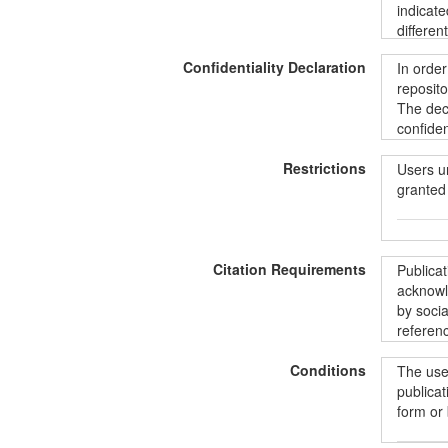
indicate
differen
data@kt
Confidentiality Declaration
In order
all the 
reposito
includin
The decl
informat
confiden
ShareAli
informat
Restrictions
unintent
Users u
protecti
granted 
Duomeny
Commons“
BY-SA 4
Siekian
Vartoto
duomenis
Citation Requirements
pradėdam
prieiga,
Publica
paštu:
d
konfide
acknowle
norintie
duomenų 
by socia
aprašus
suteikia
referenc
instrume
asmenis
pagal
„
užtrauk
Conditions
The user
licencij
Publika
publicat
LiDA išn
form or
kad nuor