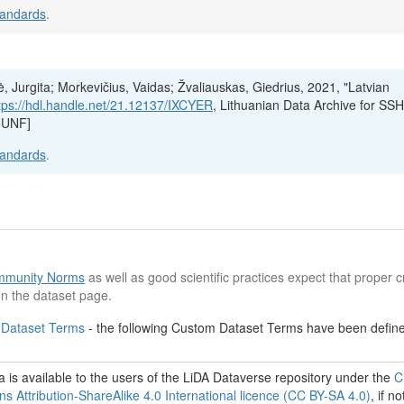
tandards
.
, Jurgita; Morkevičius, Vaidas; Žvaliauskas, Giedrius, 2021, "Latvian
tps://hdl.handle.net/21.12137/IXCYER
, Lithuanian Data Archive for SSH
eUNF]
tandards
.
munity Norms
as well as good scientific practices expect that proper cr
n the dataset page.
 Dataset Terms
- the following Custom Dataset Terms have been defined
 is available to the users of the LiDA Dataverse repository under the
C
 Attribution-ShareAlike 4.0 International licence (CC BY-SA 4.0)
, if no