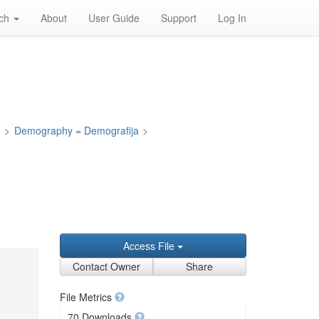
rch
About
User Guide
Support
Log In
a
>
Demography = Demografija
>
Access File
Contact Owner
Share
File Metrics
70 Downloads