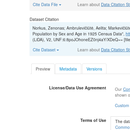
Cite Data File
Learn about
Data Citation S
Dataset Citation
Norkus, Zenonas; Ambrulevičiūtė, Aelita; Markevičiūtė
Population by Sex and Age in 1925 Census Data",
ht
(LiDA), V2, UNF:6:8poJOhoneEZ0nj4aY/XDeQ== [fil
Cite Dataset
Learn about
Data Citation S
Preview
Metadata
Versions
License/Data Use Agreement
Our
Com
shown o
Custom
Terms of Use
The data
Commons